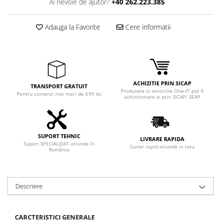
Ai nevoie de ajutor?
+40 262.223.385
Adauga la Favorite
Cere informatii
ACHIZITIE PRIN SICAP
TRANSPORT GRATUIT
Produsele si serviciile One-IT pot fi
Pentru comenzi mai mari de 699 lei
achizitionate si prin SICAP/ SEAP
SUPORT TEHNIC
LIVRARE RAPIDA
Suport SPECIALIZAT oriunde în
Curier rapid oriunde in tara
România
Descriere
CARCTERISTICI GENERALE