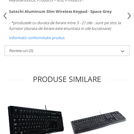
Keyboards,EOL Products > EOL Products -
Carcase
Satechi Aluminum Slim Wireless Keypad - Space Grey
Surse
Cooler
-
*produsele cu durata de livrare intre 3 - 21 zile - sunt pe stoc la
furnizor (durata de livrare este enuntata in zile lucratoare)
Servere & Componente
Informatii conformitate produs
Componente Server
Review-uri
(0)
Servere
Software
Retelistica & Supraveghere
PRODUSE SIMILARE
Printing
Multifunctionale
Imprimante
Imprimante 3D
TV, Multimedia & Electronice