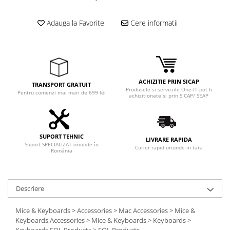
Adaptoare
Boxe
Adauga la Favorite
Cere informatii
Mouse
Casti
Mouse Pad
Tastaturi
ACHIZITIE PRIN SICAP
TRANSPORT GRATUIT
USB Hub
Produsele si serviciile One-IT pot fi
Pentru comenzi mai mari de 699 lei
achizitionate si prin SICAP/ SEAP
Componente PC
Placi de Baza
SUPORT TEHNIC
Placi Video
LIVRARE RAPIDA
Suport SPECIALIZAT oriunde în
Curier rapid oriunde in tara
România
CPU
Memorii
Descriere
SSD
Mice & Keyboards > Accessories > Mac Accessories > Mice &
Hard Disc-uri
Keyboards,Accessories > Mice & Keyboards > Keyboards >