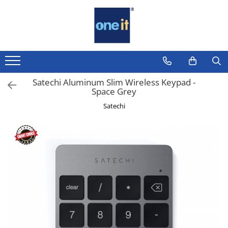
Toate Produsele
Laptop, Tablete & Telefoane
Laptop / Notebook
Satechi Aluminum Slim Wireless Keypad -
Space Grey
Notebook Consumer
Satechi
Accesorii Laptop
Componente Laptop
Tablete & accesorii
Telefoane & accesorii
Smart Watch
Apple AirTag
Inele Smart