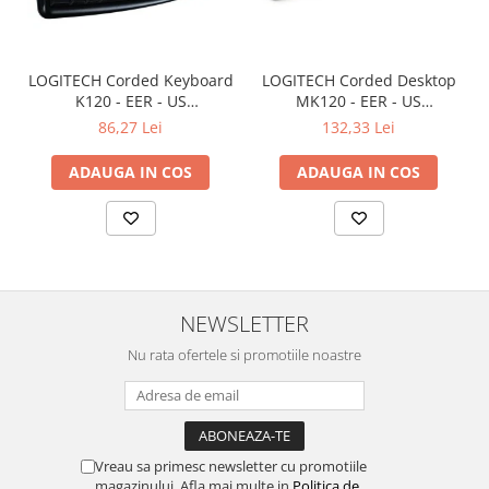
Televizoare & accesorii
Multiboard & Accessorii
LOGITECH Corded Keyboard
LOGITECH Corded Desktop
Multimedia
K120 - EER - US
MK120 - EER - US
International layout
International layout
86,27 Lei
132,33 Lei
Foto & Video
Cloud si Aplicatii SaaS
ADAUGA IN COS
ADAUGA IN COS
Sisteme Videoconferinta
Securitate Date
Firewall
Antivirus
NEWSLETTER
Nu rata ofertele si promotiile noastre
Vreau sa primesc newsletter cu promotiile
magazinului. Afla mai multe in
Politica de