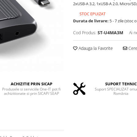
2xUSB-A 3.2, 1xUSB-A 2.0, Micro/SD
STOC EPUIZAT
Durata de livrare:
5 - 7 zile (stoc 
Cod Produs:
ST-U4MA3M
Ai n
Adauga la Favorite
Cere 
ACHIZITIE PRIN SICAP
SUPORT TEHNIC
Produsele si serviciile One-IT pot fi
Suport SPECIALIZAT oriu
achizitionate si prin SICAP/ SEAP
România