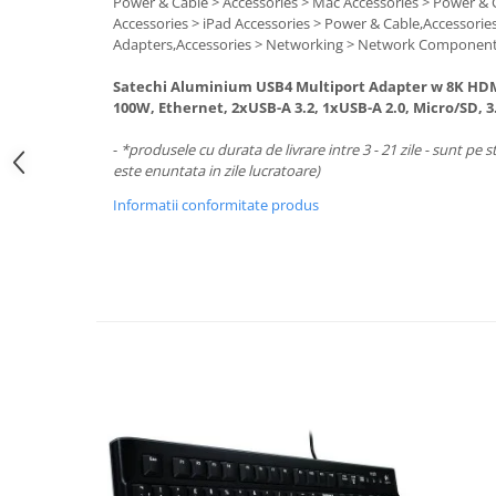
Periferice PC
Power & Cable > Accessories > Mac Accessories > Power & 
Accessories > iPad Accessories > Power & Cable,Accessorie
Camere Web
Adapters,Accessories > Networking > Network Componen
Adaptoare
Satechi Aluminium USB4 Multiport Adapter w 8K HDM
Boxe
100W, Ethernet, 2xUSB-A 3.2, 1xUSB-A 2.0, Micro/SD, 
Mouse
-
*produsele cu durata de livrare intre 3 - 21 zile - sunt pe s
Casti
este enuntata in zile lucratoare)
Mouse Pad
Informatii conformitate produs
Tastaturi
USB Hub
Componente PC
Placi de Baza
Placi Video
CPU
Memorii
SSD