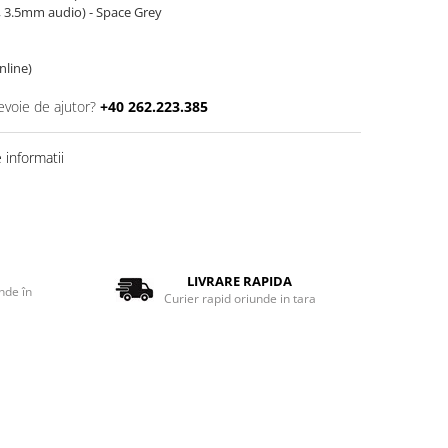
, 3.5mm audio) - Space Grey
online)
evoie de ajutor?
+40 262.223.385
informatii
LIVRARE RAPIDA
nde în
Curier rapid oriunde in tara