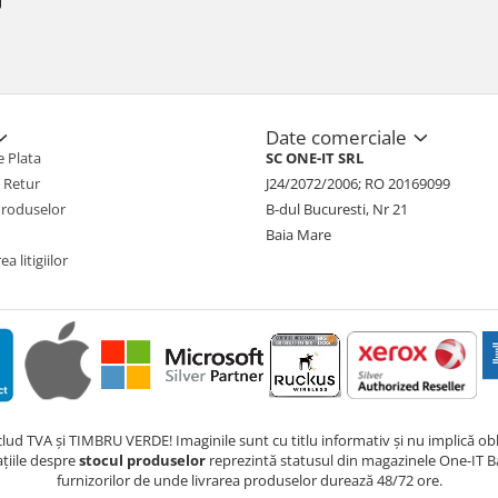
Date comerciale
 Plata
SC ONE-IT SRL
e Retur
J24/2072/2006; RO 20169099
Produselor
B-dul Bucuresti, Nr 21
Baia Mare
a litigiilor
nclud TVA și TIMBRU VERDE! Imaginile sunt cu titlu informativ și nu implică obli
ațiile despre
stocul produselor
reprezintă statusul din magazinele One-IT Ba
furnizorilor de unde livrarea produselor durează 48/72 ore.