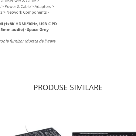
Cable,Power & Cable >
s > Power & Cable > Adapters >
ts > Network Components -
I (1x8K HDMI/30Hz, USB-C PD
3.5mm audio) - Space Grey
toc la furnizor (durata de livrare
PRODUSE SIMILARE