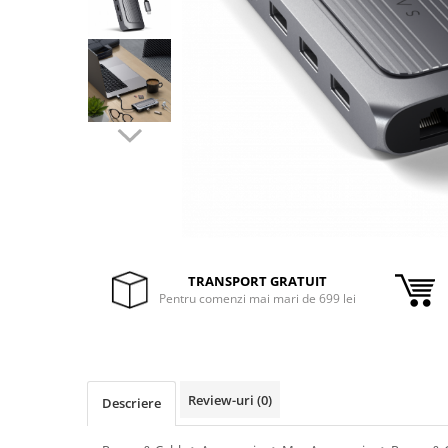
Inele Smart
Ochelari Smart
Smartphone IPhone
Sisteme PC & Periferice
Sisteme Desktop & Monitoare
PC NUC
Gaming PC & Console
Desk Gaming
TRANSPORT GRATUIT
Pentru comenzi mai mari de 699 lei
Microfoane & Casti Gaming
Mouse Gaming
Scaune Gaming
Tastaturi Gaming
Review-uri
(0)
Descriere
Card Reader