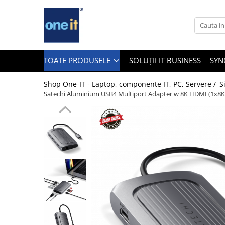
Toate Produsele
Laptop, Tablete & Telefoane
TOATE PRODUSELE
SOLUȚII IT BUSINESS
SYN
Shop One-IT - Laptop, componente IT, PC, Servere /
S
Satechi Aluminium USB4 Multiport Adapter w 8K HDMI (1x8K 
Laptop / Notebook
Notebook Consumer
Accesorii Laptop
Componente Laptop
Tablete & accesorii
Telefoane & accesorii
Smart Watch
Apple AirTag