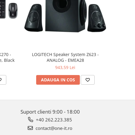
K270 -
LOGITECH Speaker System Z623 -
LOGITECH 
, Black
ANALOG - EMEA28
943,59 Lei
ADAUGA IN COS
AD
Suport clienti
9:00 - 18:00
+40 262.223.385
contact@one-it.ro