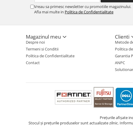
Vreau sa primesc newsletter cu promotiile magazinului.
TV, Multimedia & Electronice
Afla mai multe in
Politica de Confidentialitate
Televizoare & accesorii
Multiboard & Accessorii
Magazinul meu
Clienti
Multimedia
Despre noi
Metode de
Termeni si Conditii
Politica d
Foto & Video
Politica de Confidentialitate
Garantia 
Cloud si Aplicatii SaaS
Contact
ANPC
Solutionare
Sisteme Videoconferinta
Securitate Date
Firewall
Antivirus
Prețurile afișate i
Stocul și prețurile produselor sunt actualizate zilnic. Inform