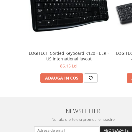
Hard Disc-uri
Carcase
Surse
Cooler
Servere & Componente
LOGITECH Corded Keyboard K120 - EER -
LOGITEC
Componente Server
US International layout
86,15 Lei
Servere
ADAUGA IN COS
Software
Retelistica & Supraveghere
Printing
Multifunctionale
NEWSLETTER
Imprimante
Nu rata ofertele si promotiile noastre
Imprimante 3D