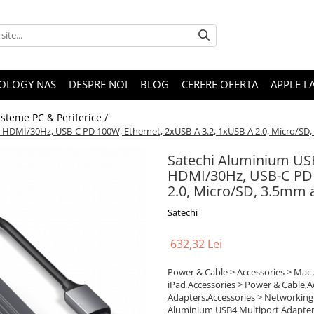
OLOGY NAS
DESPRE NOI
BLOG
CERERE OFERTA
APPLE L
isteme PC & Periferice /
HDMI/30Hz, USB-C PD 100W, Ethernet, 2xUSB-A 3.2, 1xUSB-A 2.0, Micro/SD,
Satechi Aluminium US
HDMI/30Hz, USB-C PD 
2.0, Micro/SD, 3.5mm 
Satechi
632,32 Lei
Power & Cable > Accessories > Mac 
iPad Accessories > Power & Cable,A
Adapters,Accessories > Networkin
Aluminium USB4 Multiport Adapter