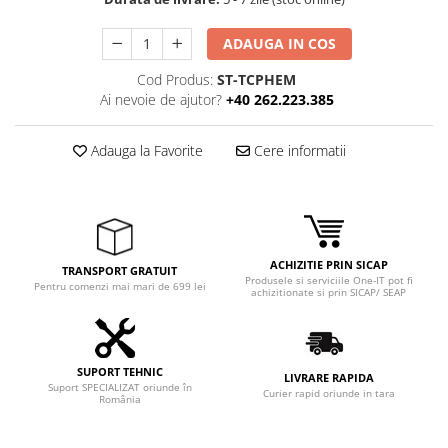
ADAUGA IN COS
Cod Produs:
ST-TCPHEM
Ai nevoie de ajutor?
+40 262.223.385
Adauga la Favorite
Cere informatii
ACHIZITIE PRIN SICAP
TRANSPORT GRATUIT
Produsele si serviciile One-IT pot fi
Pentru comenzi mai mari de 699 lei
achizitionate si prin SICAP/ SEAP
SUPORT TEHNIC
LIVRARE RAPIDA
Suport SPECIALIZAT oriunde în
Curier rapid oriunde in tara
România