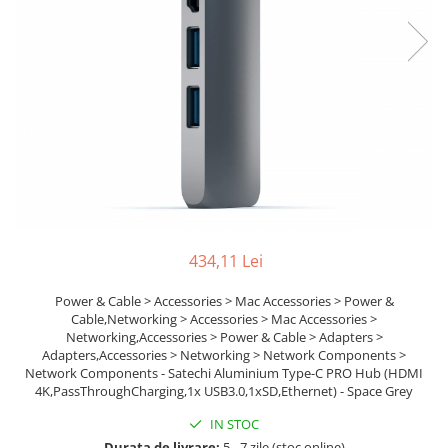
Boxe
Smartphone IPhone
Mouse
Casti
Mouse Pad
Tastaturi
USB Hub
434,11 Lei
Power & Cable > Accessories > Mac Accessories > Power &
Cable,Networking > Accessories > Mac Accessories >
Networking,Accessories > Power & Cable > Adapters >
Adapters,Accessories > Networking > Network Components >
Network Components - Satechi Aluminium Type-C PRO Hub (HDMI
4K,PassThroughCharging,1x USB3.0,1xSD,Ethernet) - Space Grey
IN STOC
Durata de livrare:
5 - 7 zile (stoc online)