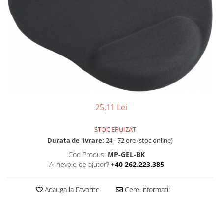
Boxe
Smartphone IPhone
Mouse
Casti
Mouse Pad
Tastaturi
USB Hub
25,11 Lei
STOC EPUIZAT
Durata de livrare:
24 - 72 ore (stoc online)
Cod Produs:
MP-GEL-BK
Ai nevoie de ajutor?
+40 262.223.385
Adauga la Favorite
Cere informatii