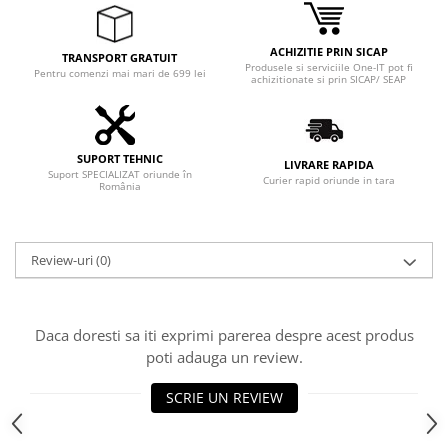
ACHIZITIE PRIN SICAP
TRANSPORT GRATUIT
Produsele si serviciile One-IT pot fi
Pentru comenzi mai mari de 699 lei
achizitionate si prin SICAP/ SEAP
SUPORT TEHNIC
LIVRARE RAPIDA
Suport SPECIALIZAT oriunde în
Curier rapid oriunde in tara
România
Review-uri
(0)
Daca doresti sa iti exprimi parerea despre acest produs
poti adauga un review.
SCRIE UN REVIEW