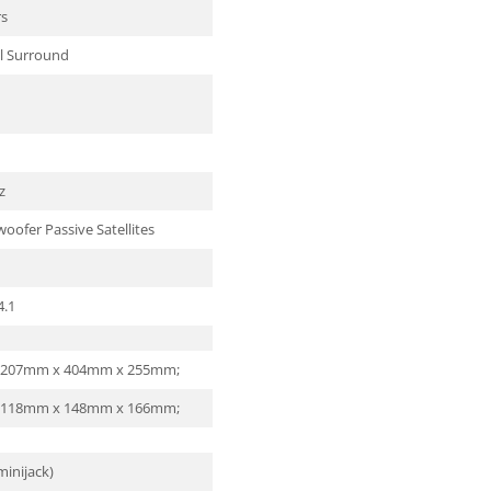
rs
l Surround
z
oofer Passive Satellites
4.1
"), 207mm x 404mm x 255mm;
"), 118mm x 148mm x 166mm;
minijack)