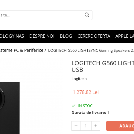
OLOGY NAS
DESPRE NOI
BLOG
CERERE OFERTA
APPLE L
isteme PC & Periferice /
LOGITECH G560 LIGHTSYNC Gaming Speakers 2.1
LOGITECH G560 LIGHTS
USB
Logitech
1.278,82 Lei
IN STOC
Durata de livrare:
1
ADAUG