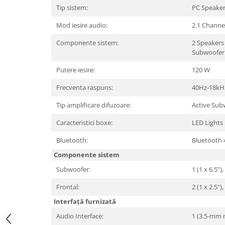
Periferice PC
Tip sistem:
PC Speake
Camere Web
Mod iesire audio:
2.1 Channe
Adaptoare
Componente sistem:
2 Speakers
Boxe
Subwoofer
Mouse
Putere iesire:
120 W
Casti
Mouse Pad
Frecventa raspuns:
40Hz-18kH
Tastaturi
Tip amplificare difuzoare:
Active Subw
USB Hub
Caracteristici boxe:
LED Lights
Componente PC
Bluetooth:
Bluetooth 
Placi de Baza
Componente sistem
Placi Video
Subwoofer:
1 (1 x 6.5
CPU
Frontal:
2 (1 x 2.5
Memorii
Interfață furnizată
Audio Interface:
1 (3.5-mm 
SSD