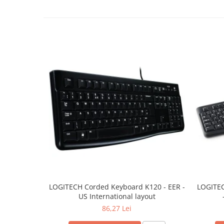
TV, Multimedia & Electronice
Televizoare & accesorii
Multiboard & Accessorii
Multimedia
Foto & Video
Cloud si Aplicatii SaaS
Sisteme Videoconferinta
Securitate Date
Firewall
Antivirus
LOGITECH Corded Keyboard K120 - EER -
LOGITEC
US International layout
86,27 Lei