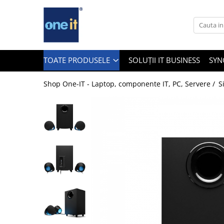
Toate Produsele
Laptop, Tablete & Telefoane
TOATE PRODUSELE
SOLUȚII IT BUSINESS
SYN
Shop One-IT - Laptop, componente IT, PC, Servere /
S
Laptop / Notebook
Notebook Consumer
Accesorii Laptop
Componente Laptop
Tablete & accesorii
Telefoane & accesorii
Smart Watch
Apple AirTag