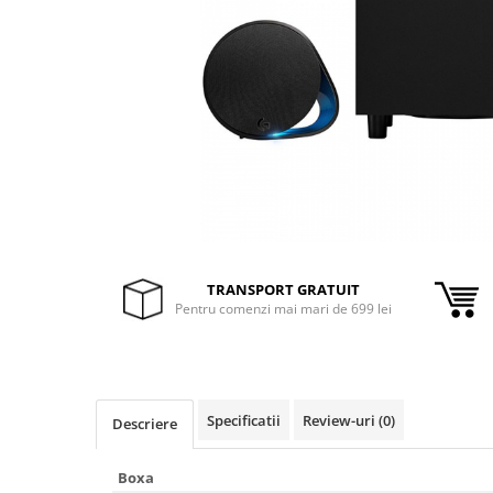
Inele Smart
Ochelari Smart
Smartphone IPhone
Sisteme PC & Periferice
Sisteme Desktop & Monitoare
PC NUC
Gaming PC & Console
TRANSPORT GRATUIT
Desk Gaming
Pentru comenzi mai mari de 699 lei
Microfoane & Casti Gaming
Mouse Gaming
Scaune Gaming
Tastaturi Gaming
Specificatii
Review-uri
(0)
Descriere
Card Reader
Boxa