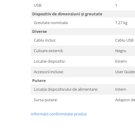
USB:
1
Hard Disc-uri
Dispozitiv de dimensiuni și greutate
Carcase
Greutate nominala:
7.27 kg
Surse
Diverse
Cooler
Cablu inclus:
Cablu USB
Servere & Componente
Culoare externă:
Negru
Componente Server
Locatie dispozitiv:
Extern
Servere
Accesorii incluse:
User Guide
Putere
Software
Locația dispozitivului de alimentare:
Intern
Retelistica & Supraveghere
Sursa putere:
Adaptor de
Printing
Multifunctionale
Informatii conformitate produs
Imprimante
Imprimante 3D