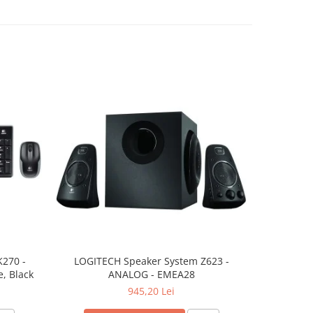
K270 -
LOGITECH Speaker System Z623 -
LOGITECH 
, Black
ANALOG - EMEA28
945,20 Lei