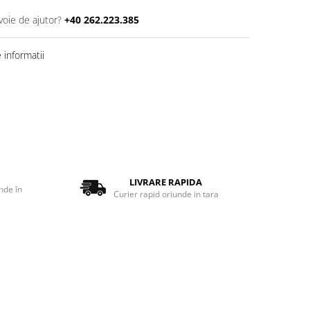
voie de ajutor?
+40 262.223.385
informatii
LIVRARE RAPIDA
nde în
Curier rapid oriunde in tara