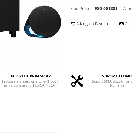
Cod Produs:
980-001301
Ai ne
Adauga la Favorite
Cere 
ACHIZITIE PRIN SICAP
SUPORT TEHNIC
Produsele si serviciile One-IT pot fi
Suport SPECIALIZAT oriu
achizitionate si prin SICAP/ SEAP
România