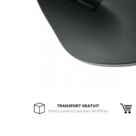
Inele Smart
Ochelari Smart
Smartphone IPhone
Sisteme PC & Periferice
Sisteme Desktop & Monitoare
PC NUC
Gaming PC & Console
Desk Gaming
Microfoane & Casti Gaming
Mouse Gaming
TRANSPORT GRATUIT
Scaune Gaming
Pentru comenzi mai mari de 699 lei
Tastaturi Gaming
Card Reader