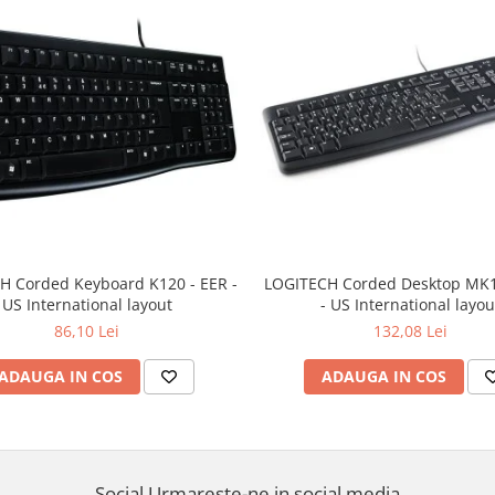
H Corded Keyboard K120 - EER -
LOGITECH Corded Desktop MK1
US International layout
- US International layou
86,10 Lei
132,08 Lei
ADAUGA IN COS
ADAUGA IN COS
Social
Urmareste-ne in social media