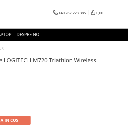
+40 262.223.385
0,00
APTOP
DESPRE NOI
CK
ce LOGITECH M720 Triathlon Wireless
A IN COS