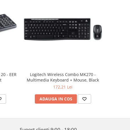
20 - EER
Logitech Wireless Combo MK270 -
LOGITE
t
Multimedia Keyboard + Mouse, Black
172,21 Lei
ADAUGA IN COS
AD
Suport clienti
9:00 - 18:00