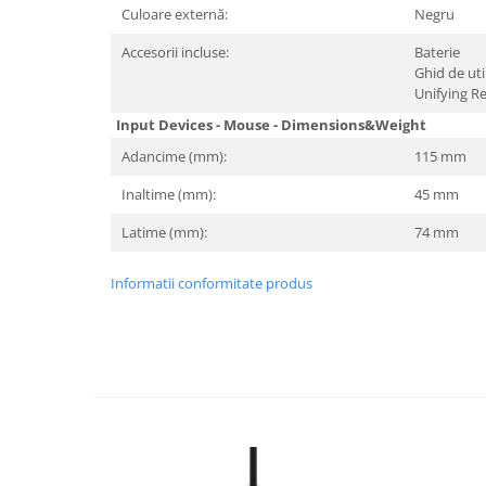
Culoare externă:
Negru
Hard Disc-uri
Accesorii incluse:
Baterie
Carcase
Ghid de uti
Unifying Re
Surse
Input Devices - Mouse - Dimensions&Weight
Cooler
Adancime (mm):
115 mm
Servere & Componente
Inaltime (mm):
45 mm
Componente Server
Latime (mm):
74 mm
Servere
Informatii conformitate produs
Software
Retelistica & Supraveghere
Printing
Multifunctionale
Imprimante
Imprimante 3D