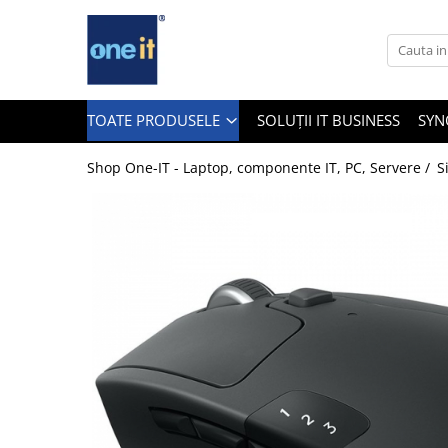
Toate Produsele
Laptop, Tablete & Telefoane
TOATE PRODUSELE
SOLUȚII IT BUSINESS
SYN
Shop One-IT - Laptop, componente IT, PC, Servere /
S
Laptop / Notebook
Notebook Consumer
Accesorii Laptop
Componente Laptop
Tablete & accesorii
Telefoane & accesorii
Smart Watch
Apple AirTag