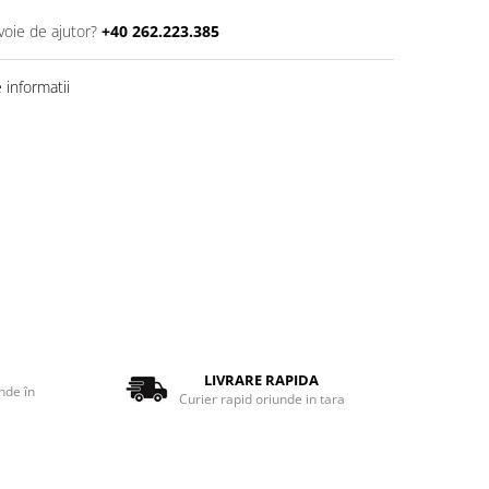
voie de ajutor?
+40 262.223.385
informatii
LIVRARE RAPIDA
nde în
Curier rapid oriunde in tara