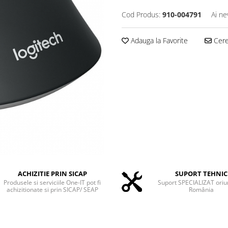
Cod Produs:
910-004791
Ai ne
Adauga la Favorite
Cere 
ACHIZITIE PRIN SICAP
SUPORT TEHNIC
Produsele si serviciile One-IT pot fi
Suport SPECIALIZAT oriu
achizitionate si prin SICAP/ SEAP
România