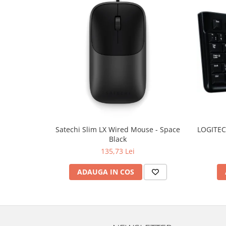
TV, Multimedia & Electronice
Televizoare & accesorii
Multiboard & Accessorii
Multimedia
Foto & Video
Cloud si Aplicatii SaaS
Sisteme Videoconferinta
Satechi Slim LX Wired Mouse - Space
LOGITEC
Securitate Date
Black
Firewall
135,73 Lei
Antivirus
ADAUGA IN COS