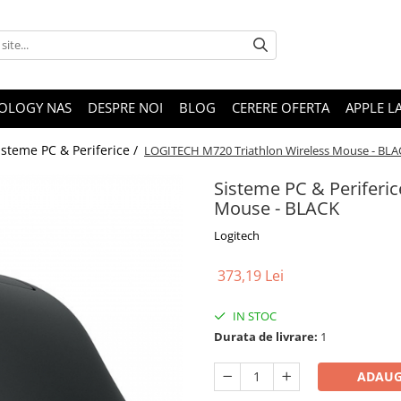
OLOGY NAS
DESPRE NOI
BLOG
CERERE OFERTA
APPLE L
isteme PC & Periferice /
LOGITECH M720 Triathlon Wireless Mouse - BLA
Sisteme PC & Periferi
Mouse - BLACK
Logitech
373,19 Lei
IN STOC
Durata de livrare:
1
ADAUG