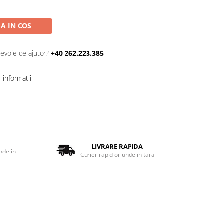
A IN COS
nevoie de ajutor?
+40 262.223.385
informatii
LIVRARE RAPIDA
nde în
Curier rapid oriunde in tara