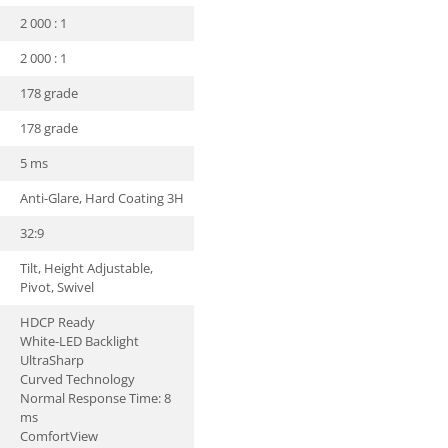
2 000 : 1
2 000 : 1
178 grade
178 grade
5 ms
Anti-Glare, Hard Coating 3H
32:9
Tilt, Height Adjustable,
Pivot, Swivel
HDCP Ready
White-LED Backlight
UltraSharp
Curved Technology
Normal Response Time: 8
ms
ComfortView