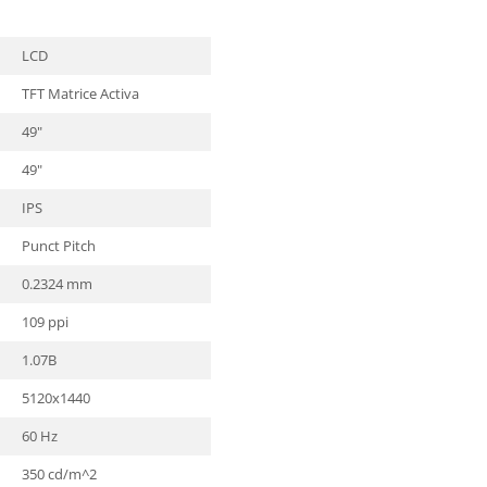
LCD
TFT Matrice Activa
49"
49"
IPS
Punct Pitch
0.2324 mm
109 ppi
1.07B
5120x1440
60 Hz
350 cd/m^2