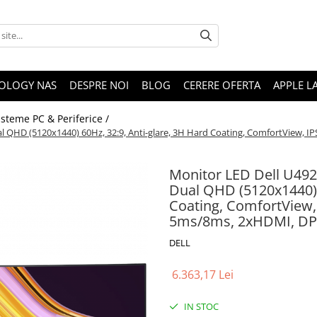
OLOGY NAS
DESPRE NOI
BLOG
CERERE OFERTA
APPLE L
isteme PC & Periferice /
l QHD (5120x1440) 60Hz, 32:9, Anti-glare, 3H Hard Coating, ComfortView, I
Monitor LED Dell U492
Dual QHD (5120x1440) 6
Coating, ComfortView, 
5ms/8ms, 2xHDMI, DP,
DELL
6.363,17 Lei
IN STOC