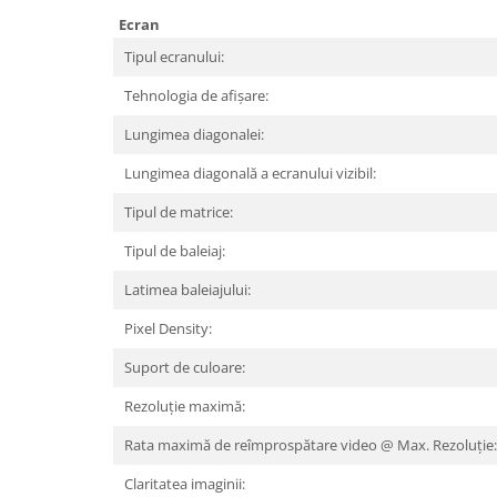
Periferice PC
Ecran
Camere Web
Tipul ecranului:
Adaptoare
Boxe
Tehnologia de afișare:
Mouse
Lungimea diagonalei:
Casti
Lungimea diagonală a ecranului vizibil:
Mouse Pad
Tipul de matrice:
Tastaturi
USB Hub
Tipul de baleiaj:
Componente PC
Latimea baleiajului:
Placi de Baza
Pixel Density:
Placi Video
Suport de culoare:
CPU
Rezoluție maximă:
Memorii
Rata maximă de reîmprospătare video @ Max. Rezoluție:
SSD
Claritatea imaginii: