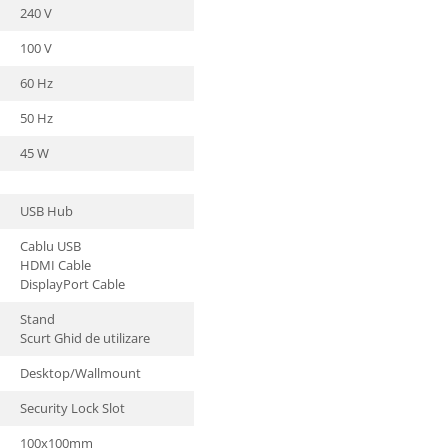
240 V
100 V
60 Hz
50 Hz
45 W
USB Hub
Cablu USB
HDMI Cable
DisplayPort Cable
Stand
Scurt Ghid de utilizare
Desktop/Wallmount
Security Lock Slot
100x100mm