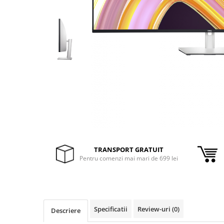
Inele Smart
Ochelari Smart
Smartphone IPhone
Sisteme PC & Periferice
Sisteme Desktop & Monitoare
PC NUC
Gaming PC & Console
Desk Gaming
TRANSPORT GRATUIT
Microfoane & Casti Gaming
Pentru comenzi mai mari de 699 lei
Mouse Gaming
Scaune Gaming
Tastaturi Gaming
Card Reader
Specificatii
Review-uri
(0)
Descriere