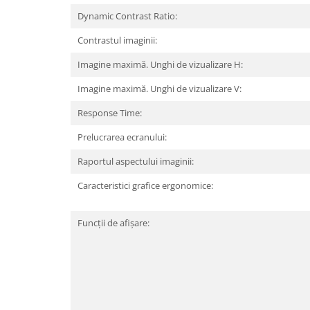
Hard Disc-uri
Dynamic Contrast Ratio:
Carcase
Contrastul imaginii:
Surse
Imagine maximă. Unghi de vizualizare H:
Cooler
Imagine maximă. Unghi de vizualizare V:
Response Time:
Servere & Componente
Componente Server
Prelucrarea ecranului:
Raportul aspectului imaginii:
Servere
Caracteristici grafice ergonomice:
Software
Retelistica & Supraveghere
Funcții de afișare:
Printing
Multifunctionale
Imprimante
Imprimante 3D