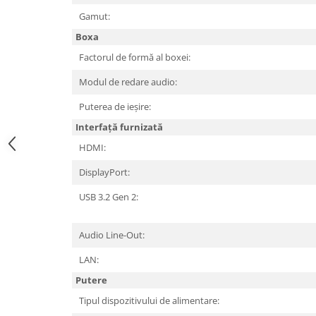
Gamut:
TV, Multimedia & Electronice
Boxa
Televizoare & accesorii
Factorul de formă al boxei:
Multiboard & Accessorii
Modul de redare audio:
Multimedia
Puterea de ieșire:
Foto & Video
Interfață furnizată
Cloud si Aplicatii SaaS
HDMI:
Sisteme Videoconferinta
DisplayPort:
Securitate Date
USB 3.2 Gen 2:
Firewall
Audio Line-Out:
Antivirus
LAN:
Putere
Tipul dispozitivului de alimentare: