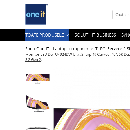
Toate Produsele
Laptop, Tablete & Telefoane
TOATE PRODUSELE
SOLUȚII IT BUSINESS
SYN
Shop One-IT - Laptop, componente IT, PC, Servere /
S
Monitor LED Dell U4924DW UltraSharp 49 Curved, 49", 5K Dua
Laptop / Notebook
3.2 Gen 2,
Notebook Consumer
Accesorii Laptop
Componente Laptop
Tablete & accesorii
Telefoane & accesorii
Smart Watch
Apple AirTag