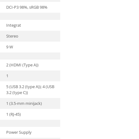
DCI-P3 98%, sRGB 98%
Integrat
Stereo
9 W
2 (HDMI (Type A))
1
5 (USB 3.2 (type A)); 4 (USB
3.2 (type C))
1 (3.5-mm minijack)
1 (RJ-45)
Power Supply