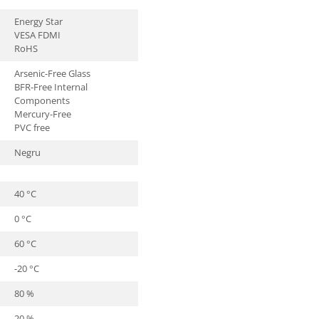
Energy Star
VESA FDMI
RoHS
Arsenic-Free Glass
BFR-Free Internal
Components
Mercury-Free
PVC free
Negru
40 °C
0 °C
60 °C
-20 °C
80 %
20 %