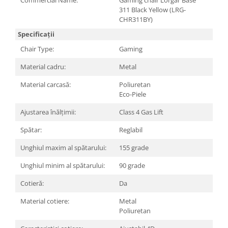
Commercial Name:
Gaming chair Lorgar Base
311 Black Yellow (LRG-
CHR311BY)
Specificații
Chair Type:
Gaming
Material cadru:
Metal
Material carcasă:
Poliuretan
Eco-Piele
Ajustarea înălțimii:
Class 4 Gas Lift
Spătar:
Reglabil
Unghiul maxim al spătarului:
155 grade
Unghiul minim al spătarului:
90 grade
Cotieră:
Da
Material cotiere:
Metal
Poliuretan