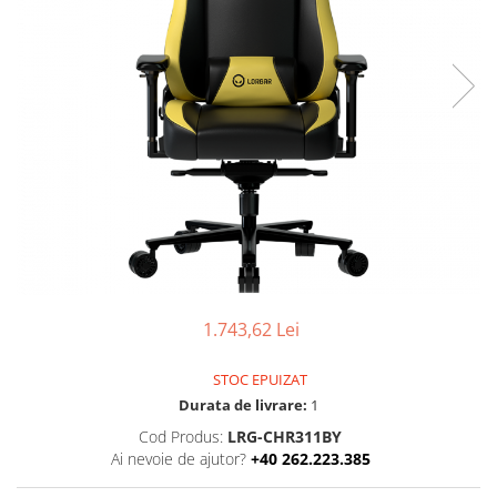
Boxe
Smartphone IPhone
Mouse
Casti
Mouse Pad
Tastaturi
USB Hub
1.743,62 Lei
STOC EPUIZAT
Durata de livrare:
1
Cod Produs:
LRG-CHR311BY
Ai nevoie de ajutor?
+40 262.223.385