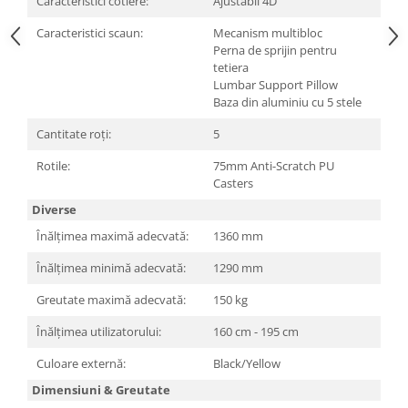
Caracteristici cotiere:
Ajustabil 4D
Caracteristici scaun:
Mecanism multibloc
Perna de sprijin pentru
tetiera
Lumbar Support Pillow
Baza din aluminiu cu 5 stele
Cantitate roți:
5
Rotile:
75mm Anti-Scratch PU
Casters
Diverse
Înălțimea maximă adecvată:
1360 mm
Înălțimea minimă adecvată:
1290 mm
Greutate maximă adecvată:
150 kg
Înălțimea utilizatorului:
160 cm - 195 cm
Culoare externă:
Black/Yellow
Dimensiuni & Greutate