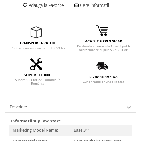
Adauga la Favorite
Cere informatii
ACHIZITIE PRIN SICAP
TRANSPORT GRATUIT
Produsele si serviciile One-IT pot fi
Pentru comenzi mai mari de 699 lei
achizitionate si prin SICAP/ SEAP
SUPORT TEHNIC
LIVRARE RAPIDA
Suport SPECIALIZAT oriunde în
Curier rapid oriunde in tara
România
Descriere
Informații suplimentare
Marketing Model Name:
Base 311