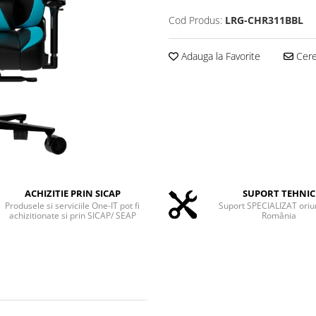
Cod Produs:
LRG-CHR311BBL
Adauga la Favorite
Cere 
ACHIZITIE PRIN SICAP
SUPORT TEHNIC
Produsele si serviciile One-IT pot fi
Suport SPECIALIZAT oriu
achizitionate si prin SICAP/ SEAP
România