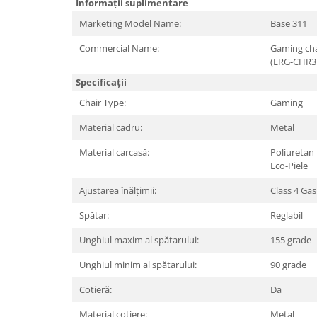
Periferice PC
Informații suplimentare
Camere Web
Marketing Model Name:
Base 311
Adaptoare
Commercial Name:
Gaming cha
Boxe
(LRG-CHR3
Mouse
Specificații
Casti
Chair Type:
Gaming
Mouse Pad
Material cadru:
Metal
Tastaturi
Material carcasă:
Poliuretan
USB Hub
Eco-Piele
Componente PC
Ajustarea înălțimii:
Class 4 Gas 
Placi de Baza
Spătar:
Reglabil
Placi Video
Unghiul maxim al spătarului:
155 grade
CPU
Unghiul minim al spătarului:
90 grade
Memorii
Cotieră:
Da
SSD
Material cotiere:
Metal