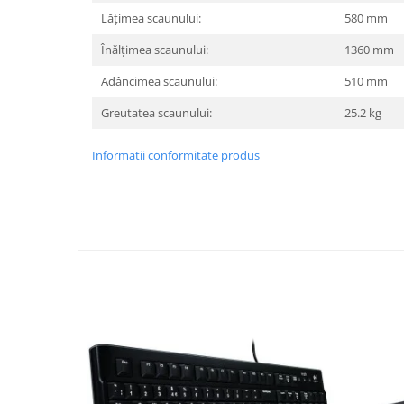
Lățimea scaunului:
580 mm
TV, Multimedia & Electronice
Înălțimea scaunului:
1360 mm
Televizoare & accesorii
Adâncimea scaunului:
510 mm
Multiboard & Accessorii
Greutatea scaunului:
25.2 kg
Multimedia
Informatii conformitate produs
Foto & Video
Cloud si Aplicatii SaaS
Sisteme Videoconferinta
Securitate Date
Firewall
Antivirus