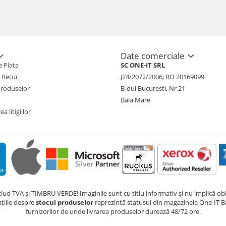
Date comerciale
 Plata
SC ONE-IT SRL
e Retur
J24/2072/2006; RO 20169099
Produselor
B-dul Bucuresti, Nr 21
Baia Mare
a litigiilor
nclud TVA și TIMBRU VERDE! Imaginile sunt cu titlu informativ și nu implică obli
ațiile despre
stocul produselor
reprezintă statusul din magazinele One-IT Ba
furnizorilor de unde livrarea produselor durează 48/72 ore.