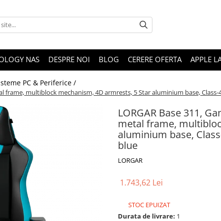
OLOGY NAS
DESPRE NOI
BLOG
CERERE OFERTA
APPLE L
isteme PC & Periferice /
 frame, multiblock mechanism, 4D armrests, 5 Star aluminium base, Class-4 g
LORGAR Base 311, Gami
metal frame, multiblo
aluminium base, Class-
blue
LORGAR
1.743,62 Lei
STOC EPUIZAT
Durata de livrare:
1