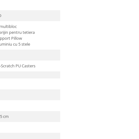
D
multibloc
rijin pentru tetiera
port Pillow
uminiu cu 5 stele
Scratch PU Casters
95 cm