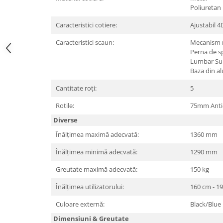
Poliuretan
Hard Disc-uri
Caracteristici cotiere:
Ajustabil 4
Carcase
Caracteristici scaun:
Mecanism 
Surse
Perna de sp
Lumbar Sup
Cooler
Baza din al
Servere & Componente
Cantitate roți:
5
Componente Server
Rotile:
75mm Anti-
Servere
Diverse
Înălțimea maximă adecvată:
1360 mm
Software
Retelistica & Supraveghere
Înălțimea minimă adecvată:
1290 mm
Printing
Greutate maximă adecvată:
150 kg
Multifunctionale
Înălțimea utilizatorului:
160 cm - 1
Imprimante
Culoare externă:
Black/Blue
Imprimante 3D
Dimensiuni & Greutate