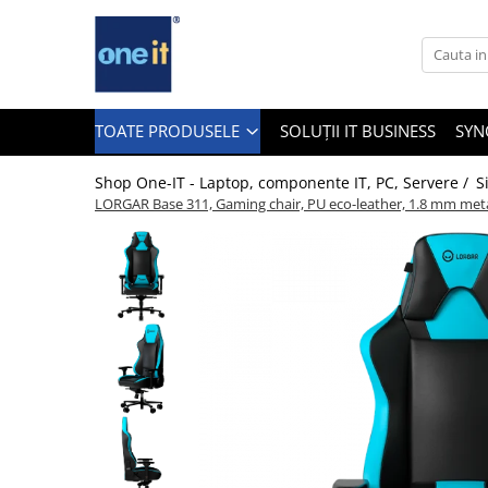
Toate Produsele
Laptop, Tablete & Telefoane
TOATE PRODUSELE
SOLUȚII IT BUSINESS
SYN
Shop One-IT - Laptop, componente IT, PC, Servere /
S
LORGAR Base 311, Gaming chair, PU eco-leather, 1.8 mm metal
Laptop / Notebook
Notebook Consumer
Accesorii Laptop
Componente Laptop
Tablete & accesorii
Telefoane & accesorii
Smart Watch
Apple AirTag