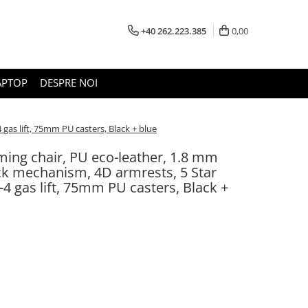
+40 262.223.385
0,00
APTOP
DESPRE NOI
as lift, 75mm PU casters, Black + blue
ng chair, PU eco-leather, 1.8 mm
ck mechanism, 4D armrests, 5 Star
4 gas lift, 75mm PU casters, Black +