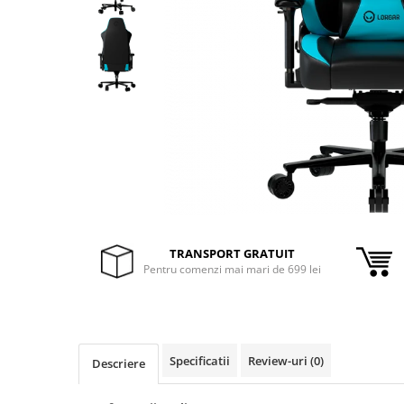
Inele Smart
Ochelari Smart
Smartphone IPhone
Sisteme PC & Periferice
Sisteme Desktop & Monitoare
PC NUC
Gaming PC & Console
Desk Gaming
TRANSPORT GRATUIT
Pentru comenzi mai mari de 699 lei
Microfoane & Casti Gaming
Mouse Gaming
Scaune Gaming
Tastaturi Gaming
Specificatii
Review-uri
(0)
Descriere
Card Reader