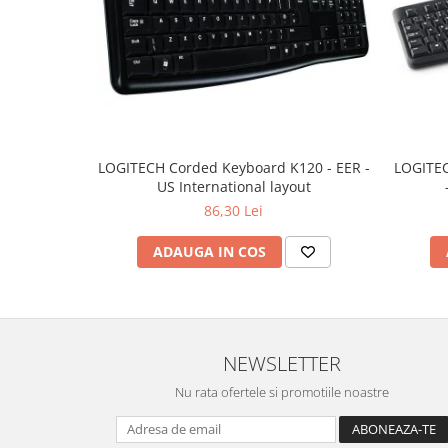
LOGITECH Corded Keyboard K120 - EER -
LOGITEC
US International layout
86,30 Lei
ADAUGA IN COS
NEWSLETTER
Nu rata ofertele si promotiile noastre