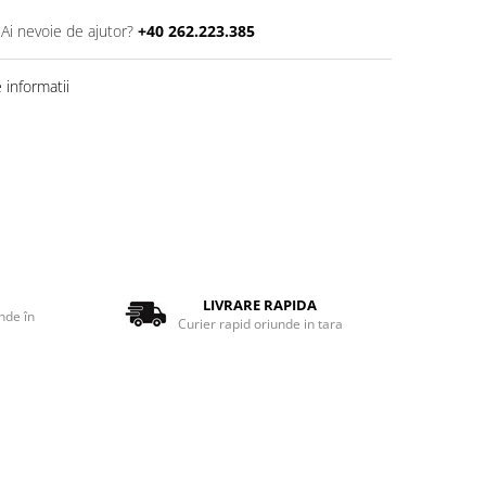
Ai nevoie de ajutor?
+40 262.223.385
informatii
LIVRARE RAPIDA
nde în
Curier rapid oriunde in tara