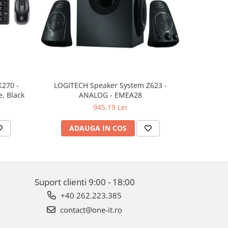
K270 -
LOGITECH Speaker System Z623 -
LOGITECH 
, Black
ANALOG - EMEA28
945,19 Lei
ADAUGA IN COS
AD
Suport clienti
9:00 - 18:00
+40 262.223.385
contact@one-it.ro