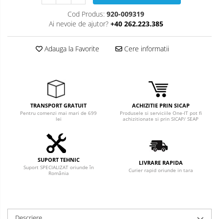
Cod Produs:
920-009319
Ai nevoie de ajutor?
+40 262.223.385
Adauga la Favorite
Cere informatii
TRANSPORT GRATUIT
ACHIZITIE PRIN SICAP
Pentru comenzi mai mari de 699
Produsele si serviciile One-IT pot fi
lei
achizitionate si prin SICAP/ SEAP
SUPORT TEHNIC
LIVRARE RAPIDA
Suport SPECIALIZAT oriunde în
Curier rapid oriunde in tara
România
Descriere