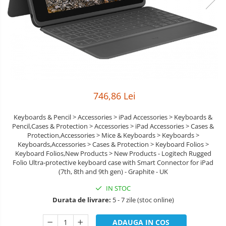
Boxe
Smartphone IPhone
Mouse
Casti
Mouse Pad
Tastaturi
USB Hub
746,86 Lei
Keyboards & Pencil > Accessories > iPad Accessories > Keyboards &
Pencil,Cases & Protection > Accessories > iPad Accessories > Cases &
Protection,Accessories > Mice & Keyboards > Keyboards >
Keyboards,Accessories > Cases & Protection > Keyboard Folios >
Keyboard Folios,New Products > New Products - Logitech Rugged
Folio Ultra-protective keyboard case with Smart Connector for iPad
(7th, 8th and 9th gen) - Graphite - UK
IN STOC
Durata de livrare:
5 - 7 zile (stoc online)
ADAUGA IN COS