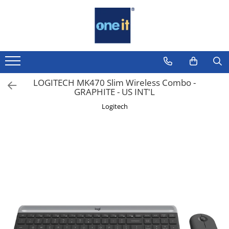
Toate Produsele
Laptop, Tablete & Telefoane
Laptop / Notebook
LOGITECH MK470 Slim Wireless Combo -
GRAPHITE - US INT'L
Notebook Consumer
Logitech
Accesorii Laptop
Componente Laptop
Tablete & accesorii
Telefoane & accesorii
Smart Watch
Apple AirTag
Inele Smart