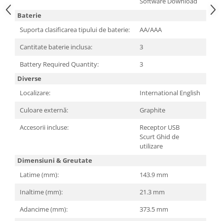
Software Download
Televizoare & accesorii
Baterie
Multiboard & Accessorii
Suporta clasificarea tipului de baterie:
AA/AAA
Multimedia
Cantitate baterie inclusa:
3
Foto & Video
Battery Required Quantity:
3
Cloud si Aplicatii SaaS
Diverse
Sisteme Videoconferinta
Localizare:
International English
Securitate Date
Culoare externă:
Graphite
Firewall
Accesorii incluse:
Receptor USB
Scurt Ghid de
Antivirus
utilizare
Dimensiuni & Greutate
Latime (mm):
143.9 mm
Inaltime (mm):
21.3 mm
Adancime (mm):
373.5 mm