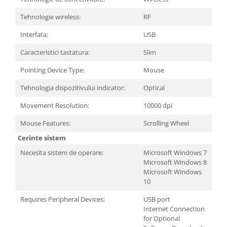
Carcase
Tehnologie wireless:
RF
Surse
Interfata:
USB
Cooler
Caracteristici tastatura:
Slim
Servere & Componente
Pointing Device Type:
Mouse
Componente Server
Tehnologia dispozitivului indicator:
Optical
Servere
Movement Resolution:
10000 dpi
Software
Mouse Features:
Scrolling Wheel
Retelistica & Supraveghere
Cerinte sistem
Printing
Necesita sistem de operare:
Microsoft Windows 7
Multifunctionale
Microsoft Windows 8
Microsoft Windows
Imprimante
10
Imprimante 3D
Requires Peripheral Devices:
USB port
Internet Connection
TV, Multimedia & Electronice
for Optional