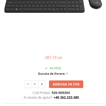
Ochelari Smart
Smartphone IPhone
Sisteme PC & Periferice
Sisteme Desktop & Monitoare
PC NUC
Gaming PC & Console
Desk Gaming
287,19 Lei
Microfoane & Casti Gaming
Mouse Gaming
IN STOC
Scaune Gaming
Durata de livrare:
1
Tastaturi Gaming
ADAUGA IN COS
Card Reader
Cod Produs:
920-009204
Periferice PC
Ai nevoie de ajutor?
+40 262.223.385
Camere Web