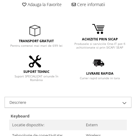
Adaptoare
Adauga la Favorite
Cere informatii
Boxe
Mouse
Casti
Mouse Pad
ACHIZITIE PRIN SICAP
TRANSPORT GRATUIT
Tastaturi
Produsele si serviciile One-IT pot fi
Pentru comenzi mai mari de 699 lei
achizitionate si prin SICAP/ SEAP
USB Hub
Componente PC
Placi de Baza
SUPORT TEHNIC
LIVRARE RAPIDA
Suport SPECIALIZAT oriunde în
Curier rapid oriunde in tara
România
Placi Video
CPU
Descriere
Memorii
SSD
Keyboard
Locatie dispozitiv:
Extern
Hard Disc-uri
Tehnologie de conectivitate:
Wireless