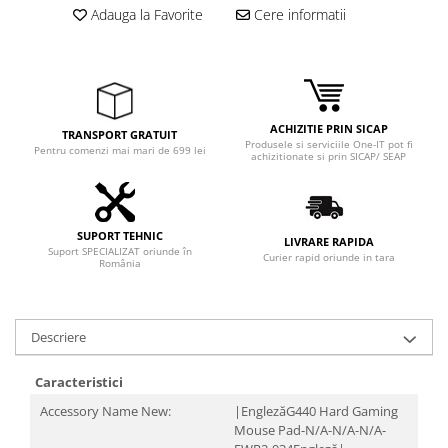
Adauga la Favorite
Cere informatii
ACHIZITIE PRIN SICAP
TRANSPORT GRATUIT
Produsele si serviciile One-IT pot fi
Pentru comenzi mai mari de 699 lei
achizitionate si prin SICAP/ SEAP
SUPORT TEHNIC
LIVRARE RAPIDA
Suport SPECIALIZAT oriunde în
Curier rapid oriunde in tara
România
Descriere
Caracteristici
Accessory Name New:
|EnglezăG440 Hard Gaming
Mouse Pad-N/A-N/A-N/A-