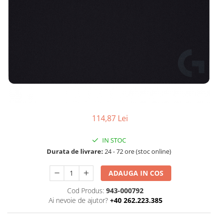
Boxe
Smartphone IPhone
Mouse
Casti
Mouse Pad
Tastaturi
USB Hub
114,87 Lei
IN STOC
Durata de livrare:
24 - 72 ore (stoc online)
ADAUGA IN COS
Cod Produs:
943-000792
Ai nevoie de ajutor?
+40 262.223.385