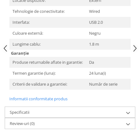
Locatie dispozitiv:
Extern
Tehnologie de conectivitate:
Wired
Interfata:
USB 2.0
Culoare externă:
Negru
Lungime cablu:
1.8 m
Garanție
Produse returnabile aflate in garantie:
Da
Termen garantie (luna):
24 luna(i)
Criterii de validare a garantiei:
Număr de serie
Informatii conformitate produs
Specificatii
Review-uri
(0)