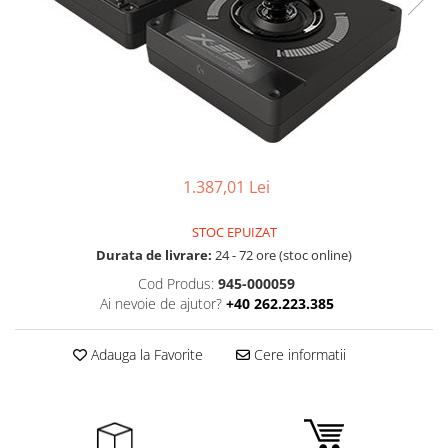
Boxe
Smartphone IPhone
Mouse
Casti
Mouse Pad
Tastaturi
USB Hub
1.387,01 Lei
STOC EPUIZAT
Durata de livrare:
24 - 72 ore (stoc online)
Cod Produs:
945-000059
Ai nevoie de ajutor?
+40 262.223.385
Adauga la Favorite
Cere informatii