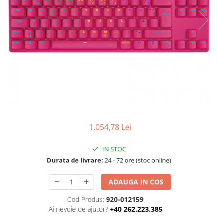
Ochelari Smart
Smartphone IPhone
Sisteme PC & Periferice
Sisteme Desktop & Monitoare
PC NUC
Gaming PC & Console
Desk Gaming
Microfoane & Casti Gaming
1.054,78 Lei
Mouse Gaming
Scaune Gaming
IN STOC
Durata de livrare:
24 - 72 ore (stoc online)
Tastaturi Gaming
Card Reader
ADAUGA IN COS
Periferice PC
Cod Produs:
920-012159
Camere Web
Ai nevoie de ajutor?
+40 262.223.385