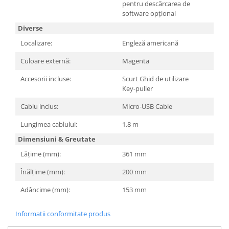
pentru descărcarea de
Televizoare & accesorii
software opțional
Multiboard & Accessorii
Diverse
Multimedia
Localizare:
Engleză americană
Culoare externă:
Magenta
Foto & Video
Cloud si Aplicatii SaaS
Accesorii incluse:
Scurt Ghid de utilizare
Key-puller
Sisteme Videoconferinta
Cablu inclus:
Micro-USB Cable
Securitate Date
Lungimea cablului:
1.8 m
Firewall
Dimensiuni & Greutate
Antivirus
Lățime (mm):
361 mm
Înălțime (mm):
200 mm
Adâncime (mm):
153 mm
Informatii conformitate produs