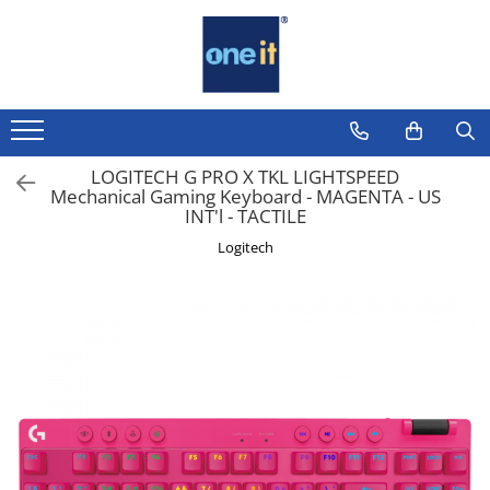
Toate Produsele
Laptop, Tablete & Telefoane
Laptop / Notebook
LOGITECH G PRO X TKL LIGHTSPEED
Mechanical Gaming Keyboard - MAGENTA - US
Notebook Consumer
INT'l - TACTILE
Accesorii Laptop
Logitech
Componente Laptop
Tablete & accesorii
Telefoane & accesorii
Smart Watch
Apple AirTag
Inele Smart