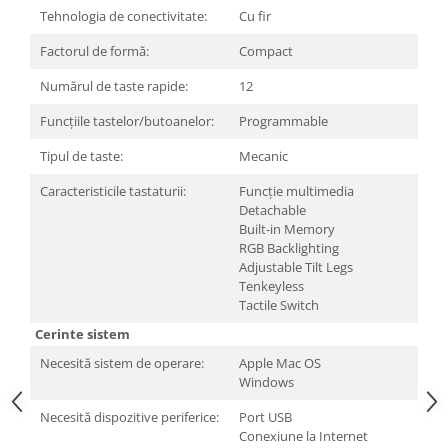
Carcase
Tehnologia de conectivitate:
Cu fir
Surse
Factorul de formă:
Compact
Cooler
Numărul de taste rapide:
12
Servere & Componente
Funcțiile tastelor/butoanelor:
Programmable
Componente Server
Tipul de taste:
Mecanic
Servere
Caracteristicile tastaturii:
Funcție multimedia
Detachable
Software
Built-in Memory
RGB Backlighting
Retelistica & Supraveghere
Adjustable Tilt Legs
Printing
Tenkeyless
Tactile Switch
Multifunctionale
Cerinte sistem
Imprimante
Necesită sistem de operare:
Apple Mac OS
Windows
Imprimante 3D
Necesită dispozitive periferice:
Port USB
TV, Multimedia & Electronice
Conexiune la Internet