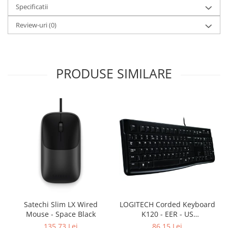
Specificatii
Review-uri
(0)
PRODUSE SIMILARE
Satechi Slim LX Wired
LOGITECH Corded Keyboard
Mouse - Space Black
K120 - EER - US
International layout
135,73 Lei
86,15 Lei