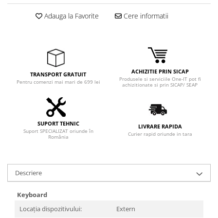
Adaptoare
Adauga la Favorite
Cere informatii
Boxe
Mouse
Casti
Mouse Pad
Tastaturi
ACHIZITIE PRIN SICAP
TRANSPORT GRATUIT
Produsele si serviciile One-IT pot fi
USB Hub
Pentru comenzi mai mari de 699 lei
achizitionate si prin SICAP/ SEAP
Componente PC
Placi de Baza
SUPORT TEHNIC
LIVRARE RAPIDA
Suport SPECIALIZAT oriunde în
Placi Video
Curier rapid oriunde in tara
România
CPU
Memorii
Descriere
SSD
Keyboard
Hard Disc-uri
Locația dispozitivului:
Extern