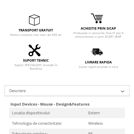
ACHIZITIE PRIN SICAP
TRANSPORT GRATUIT
Produsele si serviciile One-IT pot fi
Pentru comenzi mai mari de 699 lei
achizitionate si prin SICAP/ SEAP
SUPORT TEHNIC
LIVRARE RAPIDA
Suport SPECIALIZAT oriunde în
Curier rapid oriunde in tara
România
Descriere
Input Devices - Mouse - Design&Features
Locația dispozitivului:
Extern
Tehnologia de conectivitate:
Wireless
Tehnologie wireless:
RF