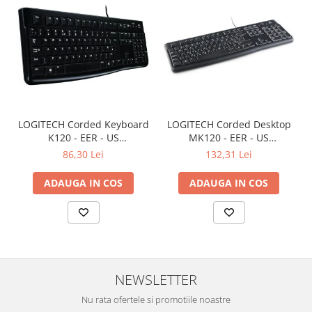
LOGITECH Corded Keyboard
LOGITECH Corded Desktop
K120 - EER - US
MK120 - EER - US
International layout
International layout
86,30 Lei
132,31 Lei
ADAUGA IN COS
ADAUGA IN COS
NEWSLETTER
Nu rata ofertele si promotiile noastre