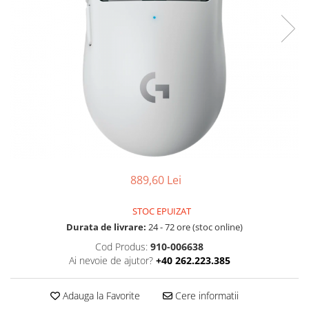
Boxe
Smartphone IPhone
Mouse
Casti
Mouse Pad
Tastaturi
USB Hub
889,60 Lei
STOC EPUIZAT
Durata de livrare:
24 - 72 ore (stoc online)
Cod Produs:
910-006638
Ai nevoie de ajutor?
+40 262.223.385
Adauga la Favorite
Cere informatii