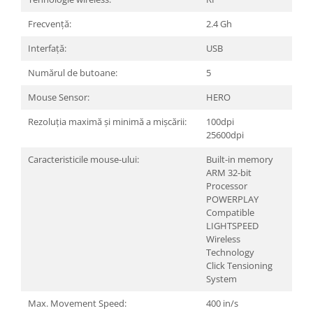
Frecvență:
2.4 Gh
Interfață:
USB
Numărul de butoane:
5
Mouse Sensor:
HERO
Rezoluția maximă și minimă a mișcării:
100dpi
25600dpi
Caracteristicile mouse-ului:
Built-in memory
ARM 32-bit
Processor
POWERPLAY
Compatible
LIGHTSPEED
Wireless
Technology
Click Tensioning
System
Max. Movement Speed:
400 in/s