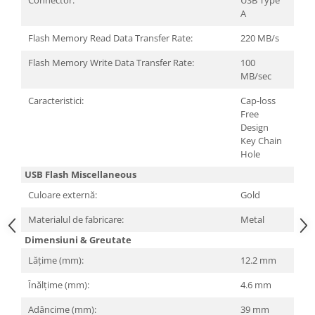
Connector:
USB Type
Carcase
A
Surse
Flash Memory Read Data Transfer Rate:
220 MB/s
Cooler
Flash Memory Write Data Transfer Rate:
100
MB/sec
Servere & Componente
Caracteristici:
Cap-loss
Componente Server
Free
Design
Servere
Key Chain
Hole
Software
USB Flash Miscellaneous
Retelistica & Supraveghere
Culoare externă:
Gold
Printing
Materialul de fabricare:
Metal
Multifunctionale
Dimensiuni & Greutate
Imprimante
Lățime (mm):
12.2 mm
Imprimante 3D
Înălțime (mm):
4.6 mm
TV, Multimedia & Electronice
Adâncime (mm):
39 mm