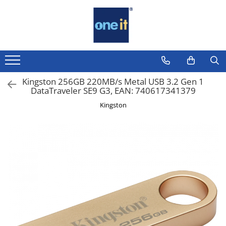
Toate Produsele
Laptop, Tablete & Telefoane
Laptop / Notebook
Kingston 256GB 220MB/s Metal USB 3.2 Gen 1
DataTraveler SE9 G3, EAN: 740617341379
Notebook Consumer
Kingston
Accesorii Laptop
Componente Laptop
Tablete & accesorii
Telefoane & accesorii
Smart Watch
Apple AirTag
Inele Smart