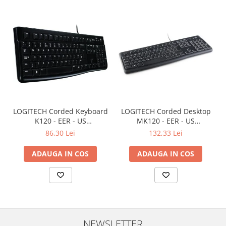
LOGITECH Corded Keyboard
LOGITECH Corded Desktop
K120 - EER - US
MK120 - EER - US
International layout
International layout
86,30 Lei
132,33 Lei
ADAUGA IN COS
ADAUGA IN COS
NEWSLETTER