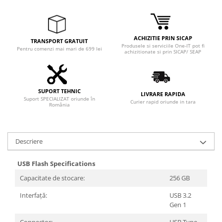
Adaptoare
Boxe
Mouse
ACHIZITIE PRIN SICAP
TRANSPORT GRATUIT
Casti
Produsele si serviciile One-IT pot fi
Pentru comenzi mai mari de 699 lei
achizitionate si prin SICAP/ SEAP
Mouse Pad
Tastaturi
USB Hub
SUPORT TEHNIC
LIVRARE RAPIDA
Suport SPECIALIZAT oriunde în
Componente PC
Curier rapid oriunde in tara
România
Placi de Baza
Placi Video
Descriere
CPU
USB Flash Specifications
Memorii
Capacitate de stocare:
256 GB
SSD
Interfață:
USB 3.2
Gen 1
Hard Disc-uri