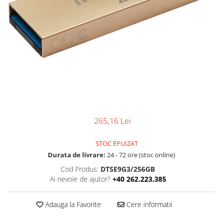
Ochelari Smart
Smartphone IPhone
Sisteme PC & Periferice
Sisteme Desktop & Monitoare
PC NUC
Gaming PC & Console
Desk Gaming
265,16 Lei
Microfoane & Casti Gaming
Mouse Gaming
STOC EPUIZAT
Scaune Gaming
Durata de livrare:
24 - 72 ore (stoc online)
Tastaturi Gaming
Cod Produs:
DTSE9G3/256GB
Ai nevoie de ajutor?
+40 262.223.385
Card Reader
Periferice PC
Adauga la Favorite
Cere informatii
Camere Web