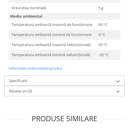
Televizoare & accesorii
Greutatea nominală:
5 g
Multiboard & Accessorii
Mediu ambiental
Multimedia
Temperatura ambiantă maximă de funcționare:
60 °C
Temperatura ambiantă minimă de funcționare:
0 °C
Foto & Video
Cloud si Aplicatii SaaS
Temperatura ambiantă maximă nefuncțională:
85 °C
Sisteme Videoconferinta
Temperatura ambiantă minimă nefuncțională:
-20 °C
Securitate Date
Informatii conformitate produs
Firewall
Specificatii
Antivirus
Review-uri
(0)
PRODUSE SIMILARE