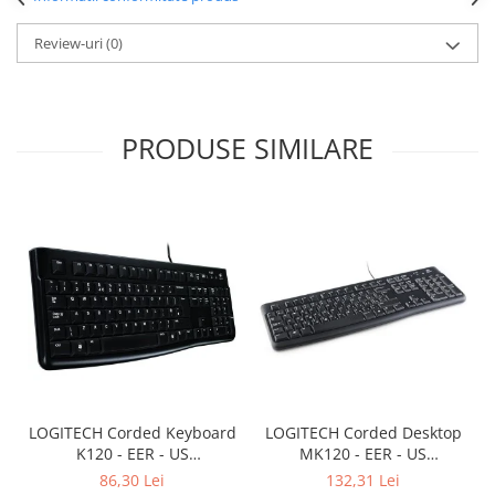
Review-uri
(0)
PRODUSE SIMILARE
LOGITECH Corded Keyboard
LOGITECH Corded Desktop
K120 - EER - US
MK120 - EER - US
International layout
International layout
86,30 Lei
132,31 Lei