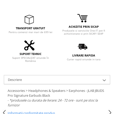
ACHIZITIE PRIN SICAP
TRANSPORT GRATUIT
Produsele si serviciile One-IT pot fi
Pentru comenzi mai mari de 699 lei
achizitionate si prin SICAP/ SEAP
SUPORT TEHNIC
LIVRARE RAPIDA
Suport SPECIALIZAT oriunde în
Curier rapid oriunde in tara
România
Descriere
Accessories > Headphones & Speakers > Earphones - JLAB JBUDS
Pro Signature Earbuds Black
-
*produsele cu durata de livrare: 24 - 72 ore - sunt pe stoc la
furnizor
Informatii conformitate produs