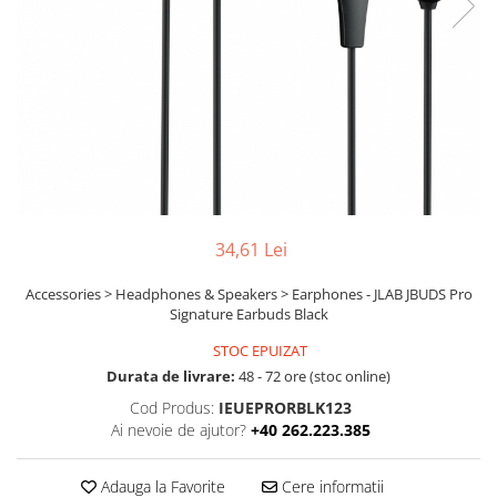
Boxe
Smartphone IPhone
Mouse
Casti
Mouse Pad
Tastaturi
USB Hub
34,61 Lei
Accessories > Headphones & Speakers > Earphones - JLAB JBUDS Pro
Signature Earbuds Black
STOC EPUIZAT
Durata de livrare:
48 - 72 ore (stoc online)
Cod Produs:
IEUEPRORBLK123
Ai nevoie de ajutor?
+40 262.223.385
Adauga la Favorite
Cere informatii