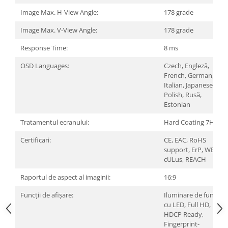
Televizoare & accesorii
Image Max. H-View Angle:
178 grade
Multiboard & Accessorii
Image Max. V-View Angle:
178 grade
Multimedia
Response Time:
8 ms
Foto & Video
OSD Languages:
Czech, Engleză,
French, German,
Cloud si Aplicatii SaaS
Italian, Japanese,
Sisteme Videoconferinta
Polish, Rusă,
Estonian
Securitate Date
Tratamentul ecranului:
Hard Coating 7H
Firewall
Certificari:
CE, EAC, RoHS
Antivirus
support, ErP, WEEE,
cULus, REACH
Raportul de aspect al imaginii:
16:9
Funcții de afișare:
Iluminare de fundal
cu LED, Full HD,
HDCP Ready,
Fingerprint-