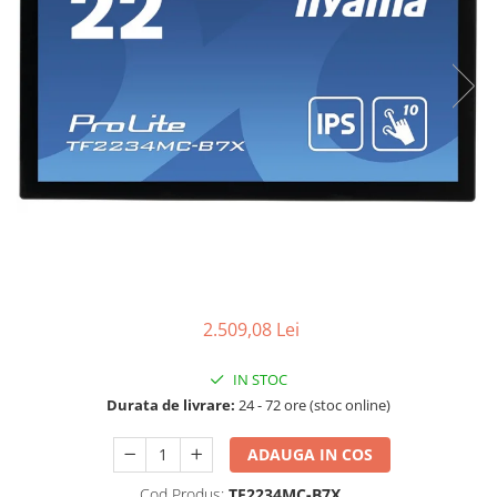
Ochelari Smart
Smartphone IPhone
Sisteme PC & Periferice
Sisteme Desktop & Monitoare
PC NUC
Gaming PC & Console
Desk Gaming
Microfoane & Casti Gaming
Mouse Gaming
2.509,08 Lei
Scaune Gaming
Tastaturi Gaming
IN STOC
Card Reader
Durata de livrare:
24 - 72 ore (stoc online)
Periferice PC
ADAUGA IN COS
Camere Web
Cod Produs:
TF2234MC-B7X