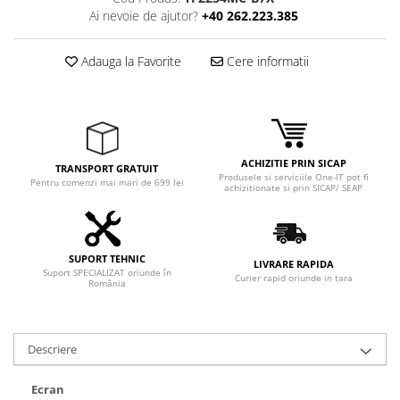
Adaptoare
Ai nevoie de ajutor?
+40 262.223.385
Boxe
Mouse
Adauga la Favorite
Cere informatii
Casti
Mouse Pad
Tastaturi
USB Hub
ACHIZITIE PRIN SICAP
TRANSPORT GRATUIT
Produsele si serviciile One-IT pot fi
Componente PC
Pentru comenzi mai mari de 699 lei
achizitionate si prin SICAP/ SEAP
Placi de Baza
Placi Video
SUPORT TEHNIC
LIVRARE RAPIDA
Suport SPECIALIZAT oriunde în
CPU
Curier rapid oriunde in tara
România
Memorii
SSD
Descriere
Hard Disc-uri
Ecran