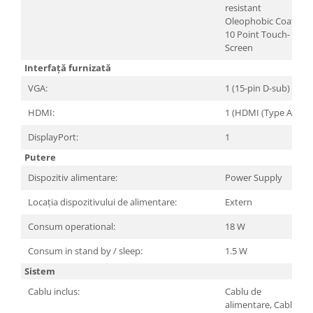
resistant
Oleophobic Coating,
10 Point Touch-
Screen
Interfață furnizată
VGA:
1 (15-pin D-sub)
HDMI:
1 (HDMI (Type A))
DisplayPort:
1
Putere
Dispozitiv alimentare:
Power Supply
Locația dispozitivului de alimentare:
Extern
Consum operational:
18 W
Consum in stand by / sleep:
1.5 W
Sistem
Cablu inclus:
Cablu de
alimentare, Cablu