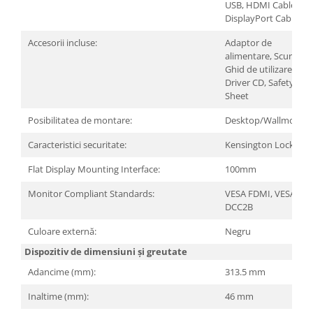
USB, HDMI Cable,
DisplayPort Cable
Accesorii incluse:
Adaptor de
alimentare, Scurt
Ghid de utilizare,
Driver CD, Safety
Sheet
Posibilitatea de montare:
Desktop/Wallmount
Caracteristici securitate:
Kensington Lock
Flat Display Mounting Interface:
100mm
Monitor Compliant Standards:
VESA FDMI, VESA
DCC2B
Culoare externă:
Negru
Dispozitiv de dimensiuni și greutate
Adancime (mm):
313.5 mm
Inaltime (mm):
46 mm