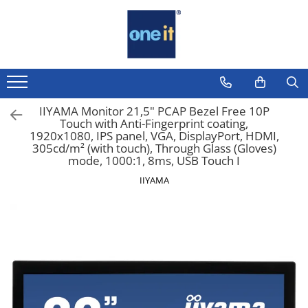
Toate Produsele
Laptop, Tablete & Telefoane
Laptop / Notebook
IIYAMA Monitor 21,5" PCAP Bezel Free 10P
Touch with Anti-Fingerprint coating,
Notebook Consumer
1920x1080, IPS panel, VGA, DisplayPort, HDMI,
305cd/m² (with touch), Through Glass (Gloves)
Accesorii Laptop
mode, 1000:1, 8ms, USB Touch I
Componente Laptop
IIYAMA
Tablete & accesorii
Telefoane & accesorii
Smart Watch
Apple AirTag
Inele Smart