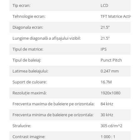
Carcase
Tip ecran:
LCD
Surse
Tehnologie ecran:
TFT Matrice Activa
Cooler
Diagonala ecran:
21.5"
Servere & Componente
Lungime diagonală a afișajului vizibil:
21.5"
Componente Server
Tipul de matrice:
IPS
Servere
Tipul de baleiaj:
Punct Pitch
Software
Latimea baleiajului:
0.247 mm
Retelistica & Supraveghere
Suport de culoare:
16.7M
Printing
Rezoluție maximă:
1920x1080
Multifunctionale
Frecventa maxima de baleiere pe orizontala:
84 kHz
Imprimante
Frecventa minima de baleiere pe orizontala:
30 kHz
Imprimante 3D
Stralucire:
305 cd/m^2
TV, Multimedia & Electronice
Contrast imagine:
1 000 : 1