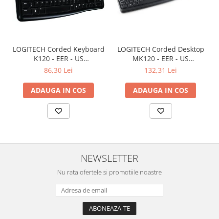
Televizoare & accesorii
Multiboard & Accessorii
Multimedia
LOGITECH Corded Keyboard
LOGITECH Corded Desktop
K120 - EER - US
MK120 - EER - US
Foto & Video
International layout
International layout
86,30 Lei
132,31 Lei
Cloud si Aplicatii SaaS
ADAUGA IN COS
ADAUGA IN COS
Sisteme Videoconferinta
Securitate Date
Firewall
Antivirus
NEWSLETTER
Nu rata ofertele si promotiile noastre