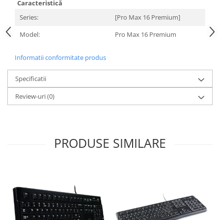
Carcase
Caracteristică
Series:
[Pro Max 16 Premium]
Surse
Model:
Pro Max 16 Premium
Cooler
Servere & Componente
Informatii conformitate produs
Componente Server
Specificatii
Servere
Review-uri
(0)
Software
Retelistica & Supraveghere
PRODUSE SIMILARE
Printing
Multifunctionale
Imprimante
Imprimante 3D
TV, Multimedia & Electronice