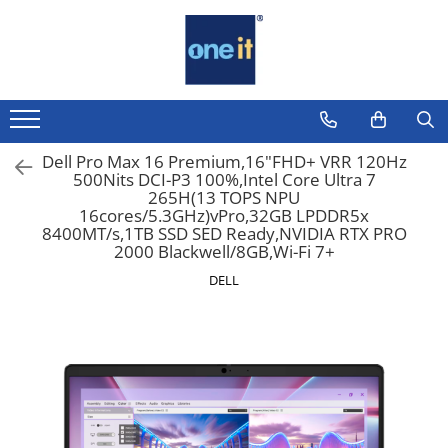
Toate Produsele
Laptop, Tablete & Telefoane
Laptop / Notebook
Dell Pro Max 16 Premium,16"FHD+ VRR 120Hz
500Nits DCI-P3 100%,Intel Core Ultra 7
Notebook Consumer
265H(13 TOPS NPU
16cores/5.3GHz)vPro,32GB LPDDR5x
Accesorii Laptop
8400MT/s,1TB SSD SED Ready,NVIDIA RTX PRO
2000 Blackwell/8GB,Wi-Fi 7+
Componente Laptop
DELL
Tablete & accesorii
Telefoane & accesorii
Smart Watch
Apple AirTag
Inele Smart