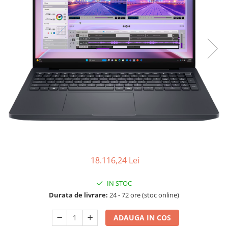
Ochelari Smart
Smartphone IPhone
Sisteme PC & Periferice
Sisteme Desktop & Monitoare
PC NUC
Gaming PC & Console
Desk Gaming
Microfoane & Casti Gaming
Mouse Gaming
Scaune Gaming
18.116,24 Lei
Tastaturi Gaming
IN STOC
Card Reader
Durata de livrare:
24 - 72 ore (stoc online)
Periferice PC
ADAUGA IN COS
Camere Web