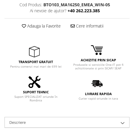
Adaptoare
Cod Produs:
BTO103_MA16250_EMEA_WIN-05
Boxe
Ai nevoie de ajutor?
+40 262.223.385
Mouse
Adauga la Favorite
Cere informatii
Casti
Mouse Pad
Tastaturi
USB Hub
ACHIZITIE PRIN SICAP
Componente PC
TRANSPORT GRATUIT
Produsele si serviciile One-IT pot fi
Pentru comenzi mai mari de 699 lei
achizitionate si prin SICAP/ SEAP
Placi de Baza
Placi Video
CPU
SUPORT TEHNIC
LIVRARE RAPIDA
Suport SPECIALIZAT oriunde în
Curier rapid oriunde in tara
România
Memorii
SSD
Descriere
Hard Disc-uri