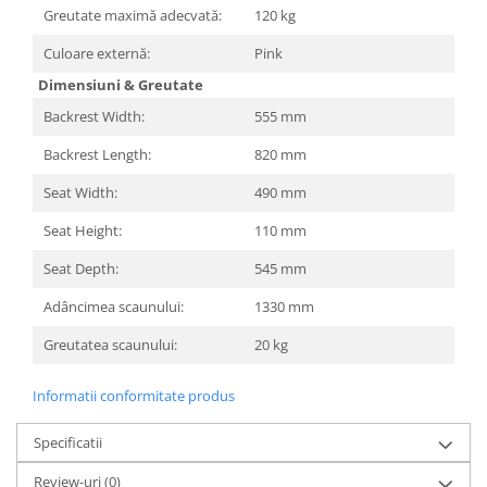
Televizoare & accesorii
Greutate maximă adecvată:
120 kg
Multiboard & Accessorii
Culoare externă:
Pink
Dimensiuni & Greutate
Multimedia
Backrest Width:
555 mm
Foto & Video
Backrest Length:
820 mm
Cloud si Aplicatii SaaS
Seat Width:
490 mm
Sisteme Videoconferinta
Seat Height:
110 mm
Securitate Date
Firewall
Seat Depth:
545 mm
Adâncimea scaunului:
1330 mm
Antivirus
Greutatea scaunului:
20 kg
Informatii conformitate produs
Specificatii
Review-uri
(0)