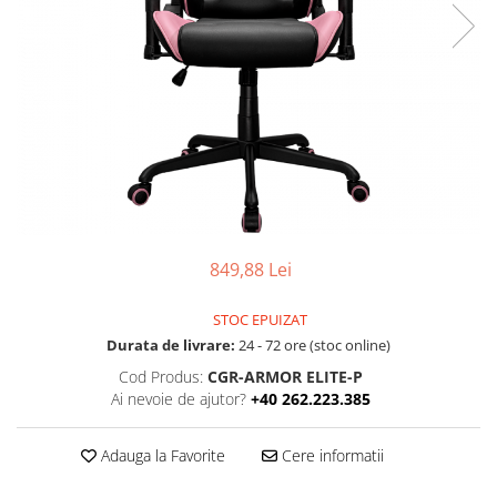
Ochelari Smart
Smartphone IPhone
Sisteme PC & Periferice
Sisteme Desktop & Monitoare
PC NUC
Gaming PC & Console
Desk Gaming
849,88 Lei
Microfoane & Casti Gaming
Mouse Gaming
STOC EPUIZAT
Scaune Gaming
Durata de livrare:
24 - 72 ore (stoc online)
Tastaturi Gaming
Cod Produs:
CGR-ARMOR ELITE-P
Ai nevoie de ajutor?
+40 262.223.385
Card Reader
Periferice PC
Adauga la Favorite
Cere informatii
Camere Web