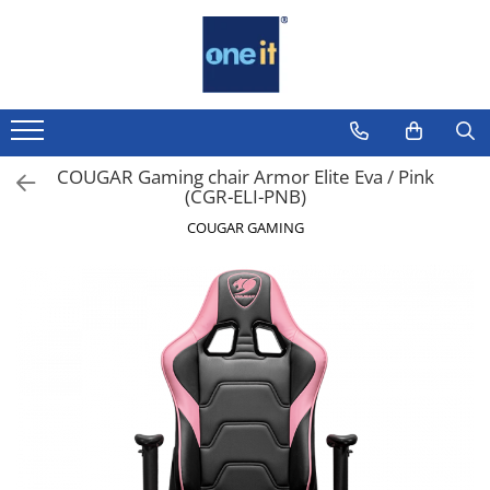
Toate Produsele
Laptop, Tablete & Telefoane
Laptop / Notebook
COUGAR Gaming chair Armor Elite Eva / Pink
(CGR-ELI-PNB)
Notebook Consumer
COUGAR GAMING
Accesorii Laptop
Componente Laptop
Tablete & accesorii
Telefoane & accesorii
Smart Watch
Apple AirTag
Inele Smart