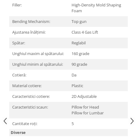
Carcase
Filler:
High-Density Mold Shaping
Foam
Surse
Bending Mechanism:
Top gun
Cooler
Ajustarea înălțimii:
Class 4 Gas Lift
Servere & Componente
Spătar:
Reglabil
Componente Server
Unghiul maxim al spătarului:
160 grade
Servere
Unghiul minim al spătarului:
90 grade
Software
Cotieră:
Da
Retelistica & Supraveghere
Material cotiere:
Plastic
Printing
Caracteristici cotiere:
2D Adjustable
Multifunctionale
Caracteristici scaun:
Pillow for Head
Imprimante
Pillow for Lumbar
Imprimante 3D
Cantitate roți:
5
TV, Multimedia & Electronice
Diverse