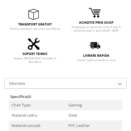
Adaptoare
Boxe
Mouse
ACHIZITIE PRIN SICAP
TRANSPORT GRATUIT
Casti
Produsele si serviciile One-IT pot fi
Pentru comenzi mai mari de 699 lei
achizitionate si prin SICAP/ SEAP
Mouse Pad
Tastaturi
USB Hub
SUPORT TEHNIC
LIVRARE RAPIDA
Suport SPECIALIZAT oriunde în
Componente PC
Curier rapid oriunde in tara
România
Placi de Baza
Placi Video
Descriere
CPU
Specificații
Memorii
Chair Type:
Gaming
SSD
Material cadru:
Steel
Hard Disc-uri
Material carcasă:
PVC Leather