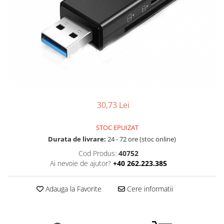
Boxe
Smartphone IPhone
Mouse
Casti
Mouse Pad
Tastaturi
USB Hub
30,73 Lei
STOC EPUIZAT
Durata de livrare:
24 - 72 ore (stoc online)
Cod Produs:
40752
Ai nevoie de ajutor?
+40 262.223.385
Adauga la Favorite
Cere informatii