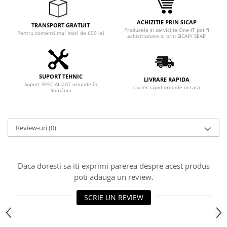
ACHIZITIE PRIN SICAP
TRANSPORT GRATUIT
Produsele si serviciile One-IT pot fi
Pentru comenzi mai mari de 699 lei
achizitionate si prin SICAP/ SEAP
SUPORT TEHNIC
LIVRARE RAPIDA
Suport SPECIALIZAT oriunde în
Curier rapid oriunde in tara
România
Review-uri
(0)
Daca doresti sa iti exprimi parerea despre acest produs
poti adauga un review.
SCRIE UN REVIEW