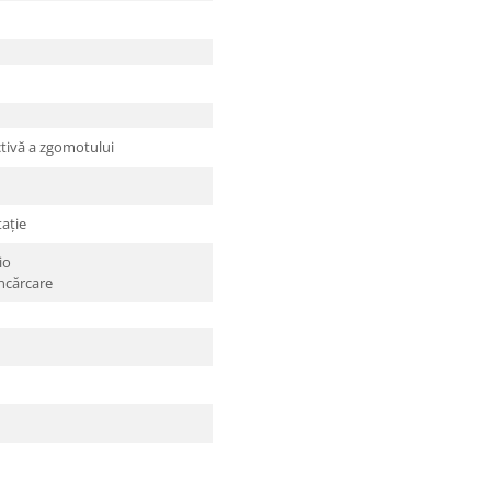
ctivă a zgomotului
ație
io
ncărcare