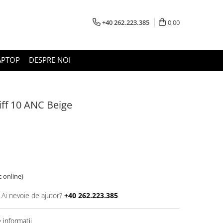
+40 262.223.385
0,00
APTOP
DESPRE NOI
f 10 ANC Beige
c online)
Ai nevoie de ajutor?
+40 262.223.385
informatii