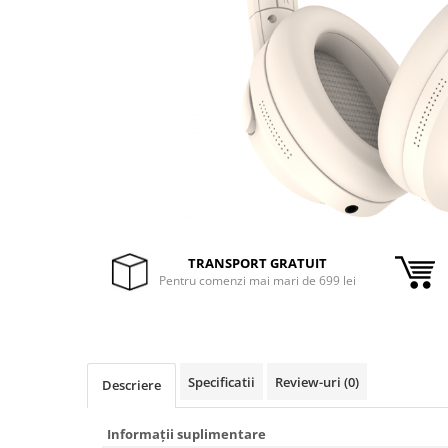
Inele Smart
Ochelari Smart
Smartphone IPhone
Sisteme PC & Periferice
Sisteme Desktop & Monitoare
PC NUC
Gaming PC & Console
TRANSPORT GRATUIT
Desk Gaming
Pentru comenzi mai mari de 699 lei
Microfoane & Casti Gaming
Mouse Gaming
Scaune Gaming
Tastaturi Gaming
Specificatii
Review-uri
(0)
Descriere
Card Reader
Informații suplimentare