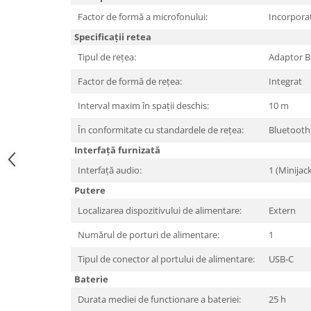
Hard Disc-uri
Factor de formă a microfonului:
Incorpora
Specificații retea
Carcase
Tipul de rețea:
Adaptor B
Surse
Factor de formă de rețea:
Integrat
Cooler
Interval maxim în spații deschis:
10 m
Servere & Componente
În conformitate cu standardele de rețea:
Bluetooth
Componente Server
Interfață furnizată
Servere
Interfață audio:
1 (Minijac
Software
Putere
Localizarea dispozitivului de alimentare:
Extern
Retelistica & Supraveghere
Printing
Numărul de porturi de alimentare:
1
Multifunctionale
Tipul de conector al portului de alimentare:
USB-C
Baterie
Imprimante
Durata mediei de functionare a bateriei:
25 h
Imprimante 3D