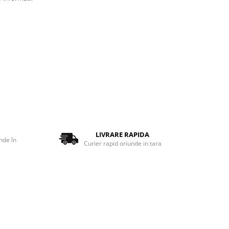
LIVRARE RAPIDA
nde în
Curier rapid oriunde in tara