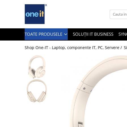
Toate Produsele
Laptop, Tablete & Telefoane
TOATE PRODUSELE
SOLUȚII IT BUSINESS
SYN
Shop One-IT - Laptop, componente IT, PC, Servere /
S
Laptop / Notebook
Notebook Consumer
Accesorii Laptop
Componente Laptop
Tablete & accesorii
Telefoane & accesorii
Smart Watch
Apple AirTag