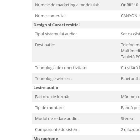
Periferice PC
Numele de marketing a modelului:
OnRiff 10
Camere Web
Nume comercial:
CANYON he
Adaptoare
Design si Caractersitici
Boxe
Tipul sistemului audio:
Set cu cășt
Mouse
Casti
Destinație:
Telefon m
Multimedi
Mouse Pad
Tabletă P
Tastaturi
Tehnologia de conectivitate:
Cu și fără f
USB Hub
Tehnologie wireless:
Bluetooth
Componente PC
Lesire audio
Placi de Baza
Factorul de formă:
Mărime c
Placi Video
Tip de montare:
Bandă pen
CPU
Modul de redare audio:
Stereo
Memorii
Componente de sistem:
2 difuzoar
SSD
Microphone