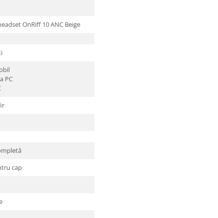
adset OnRiff 10 ANC Beige
i
obil
a PC
C
ir
ompletă
tru cap
e