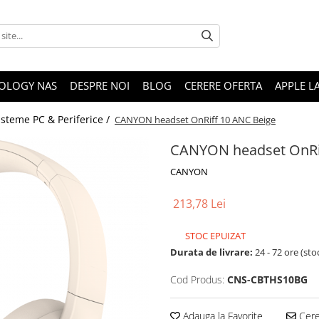
OLOGY NAS
DESPRE NOI
BLOG
CERERE OFERTA
APPLE L
isteme PC & Periferice /
CANYON headset OnRiff 10 ANC Beige
CANYON headset OnRif
CANYON
213,78 Lei
STOC EPUIZAT
Durata de livrare:
24 - 72 ore (sto
Cod Produs:
CNS-CBTHS10BG
Adauga la Favorite
Cere 