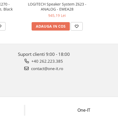
K270 -
LOGITECH Speaker System Z623 -
LOGITECH 
, Black
ANALOG - EMEA28
945,19 Lei
ADAUGA IN COS
AD
Suport clienti
9:00 - 18:00
+40 262.223.385
contact@one-it.ro
One-IT