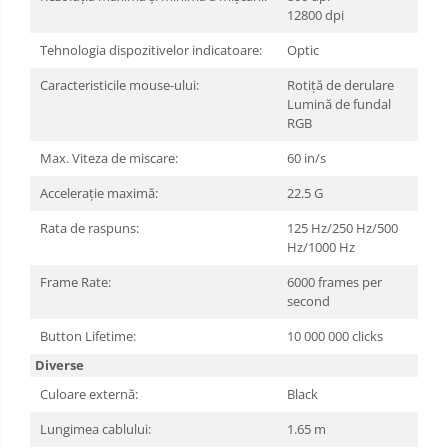
12800 dpi
Tehnologia dispozitivelor indicatoare:
Optic
Caracteristicile mouse-ului:
Rotiță de derulare
Lumină de fundal
RGB
Max. Viteza de miscare:
60 in/s
Accelerație maximă:
22.5 G
Rata de raspuns:
125 Hz/250 Hz/500
Hz/1000 Hz
Frame Rate:
6000 frames per
second
Button Lifetime:
10 000 000 clicks
Diverse
Culoare externă:
Black
Lungimea cablului:
1.65 m