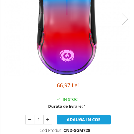
Boxe
Smartphone IPhone
Mouse
Casti
Mouse Pad
Tastaturi
USB Hub
66,97 Lei
IN STOC
Durata de livrare:
1
ADAUGA IN COS
Cod Produs:
CND-SGM728