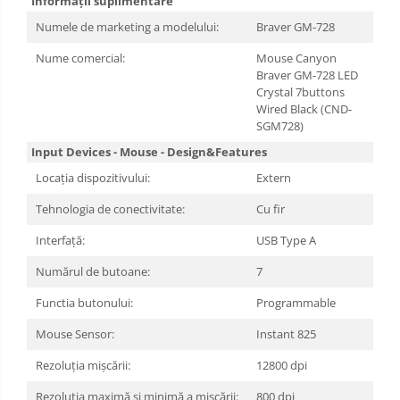
Informații suplimentare
Numele de marketing a modelului:
Braver GM-728
Nume comercial:
Mouse Canyon
Braver GM-728 LED
Crystal 7buttons
Wired Black (CND-
SGM728)
Input Devices - Mouse - Design&Features
Locația dispozitivului:
Extern
Tehnologia de conectivitate:
Cu fir
Interfață:
USB Type A
Numărul de butoane:
7
Functia butonului:
Programmable
Mouse Sensor:
Instant 825
Rezoluția mișcării:
12800 dpi
Rezoluția maximă și minimă a mișcării:
800 dpi