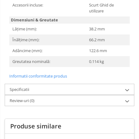
Accesorii incluse:
Scurt Ghid de
utilizare
Dimensiuni & Greutate
Lățime (mm):
38.2 mm
Înălțime (mm):
66.2 mm
Adâncime (mm):
122.6 mm
Greutatea nominală:
0.114 kg
Informatii conformitate produs
Specificatii
Review-uri
(0)
Produse similare