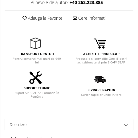
Ai nevoie de ajutor?
+40 262.223.385
Adauga la Favorite
Cere informatii
TRANSPORT GRATUIT
ACHIZITIE PRIN SICAP
Pentru comenzi mai mari de 699
Produsele si serviciile One-IT pot fi
lei
achizitionate si prin SICAP/ SEAP
SUPORT TEHNIC
LIVRARE RAPIDA
Suport SPECIALIZAT oriunde în
Curier rapid oriunde in tara
România
Descriere