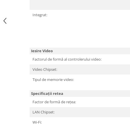
TV, Multimedia & Electronice
Integrat:
Televizoare & accesorii
Multiboard & Accessorii
Multimedia
Foto & Video
Iesire Video
Factorul de formă al controlerului video:
Cloud si Aplicatii SaaS
Sisteme Videoconferinta
Video Chipset:
Securitate Date
Tipul de memorie video:
Firewall
Specificații retea
Antivirus
Factor de formă de rețea:
LAN Chipset:
Wi-Fi: