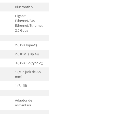
Bluetooth 5.3
Gigabit
Ethernet/Fast
Ethernet/Ethernet
2.5 Gbps
2 (USB Type-C)
2 (HDMI (Tip A))
3 (USB 3.2 (type A))
1 (Minijack de 3,5
mm)
1 (RJ-45)
Adaptor de
alimentare