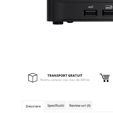
Inele Smart
Ochelari Smart
Smartphone IPhone
Sisteme PC & Periferice
Sisteme Desktop & Monitoare
PC NUC
Gaming PC & Console
Desk Gaming
TRANSPORT GRATUIT
Microfoane & Casti Gaming
Pentru comenzi mai mari de 699 lei
Mouse Gaming
Scaune Gaming
Tastaturi Gaming
Card Reader
Specificatii
Review-uri
(0)
Descriere