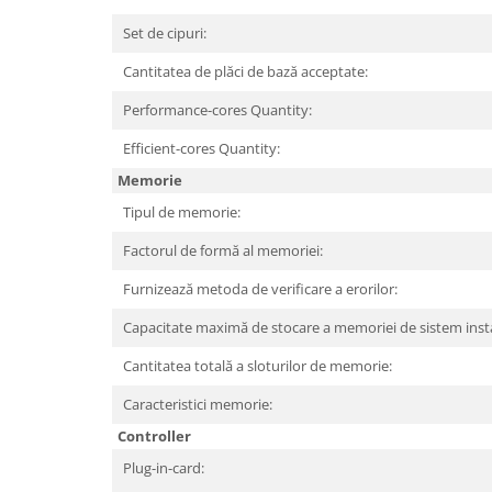
Hard Disc-uri
Set de cipuri:
Carcase
Cantitatea de plăci de bază acceptate:
Surse
Performance-cores Quantity:
Cooler
Efficient-cores Quantity:
Memorie
Servere & Componente
Tipul de memorie:
Componente Server
Factorul de formă al memoriei:
Servere
Furnizează metoda de verificare a erorilor:
Software
Capacitate maximă de stocare a memoriei de sistem insta
Retelistica & Supraveghere
Cantitatea totală a sloturilor de memorie:
Printing
Multifunctionale
Caracteristici memorie:
Controller
Imprimante
Plug-in-card:
Imprimante 3D