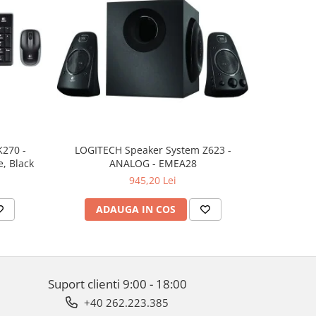
K270 -
LOGITECH Speaker System Z623 -
LOGITECH 
, Black
ANALOG - EMEA28
945,20 Lei
ADAUGA IN COS
AD
Suport clienti
9:00 - 18:00
+40 262.223.385