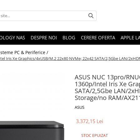
OLOGY NAS
DESPRE NOI
BLOG
CERERE OFERTA
APPLE L
isteme PC & Periferice /
tel Iris Xe Graphics/4xUSB/M.2 22x80 NVMe; 22x42 SATA/2,5Gbe LAN/2xHDM
ASUS NUC 13pro/RNUC1
1360p/Intel Iris Xe G
SATA/2,5Gbe LAN/2xHD
Storage/no RAM/AX21
ASUS
3.372,15 Lei
STOC EPUIZAT