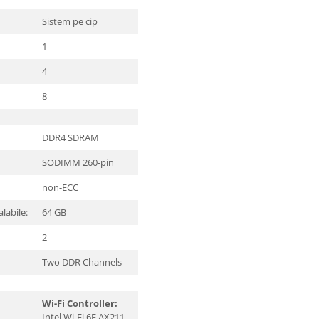
Sistem pe cip
1
4
8
DDR4 SDRAM
SODIMM 260-pin
non-ECC
labile:
64 GB
2
Two DDR Channels
Wi-Fi Controller:
Intel Wi-Fi 6E AX211