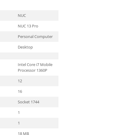
NUC
NUC 13 Pro
Personal Computer
Desktop
Intel Core i7 Mobile
Processor 1360P
12
16
Socket 1744
1
1
18 MB