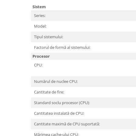
Periferice PC
Sistem
Camere Web
Series:
Adaptoare
Boxe
Model:
Mouse
Tipul sistemului:
Casti
Factorul de formă al sistemului:
Mouse Pad
Procesor
Tastaturi
CPU:
USB Hub
Componente PC
Numărul de nuclee CPU:
Placi de Baza
Cantitate de fire:
Placi Video
Standard soclu procesor (CPU):
CPU
Cantitatea instalată de CPU:
Memorii
Cantitate maximă de CPU suportată:
SSD
Mărimea cache-ului CPU: