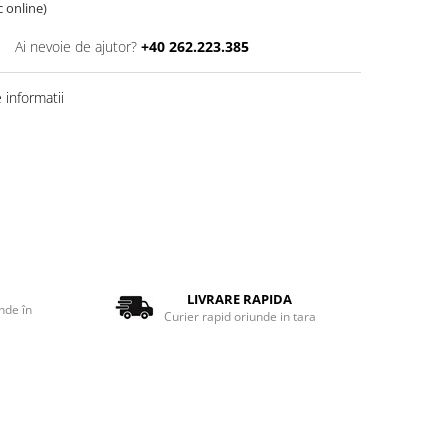
c online)
Ai nevoie de ajutor?
+40 262.223.385
informatii
LIVRARE RAPIDA
nde în
Curier rapid oriunde in tara