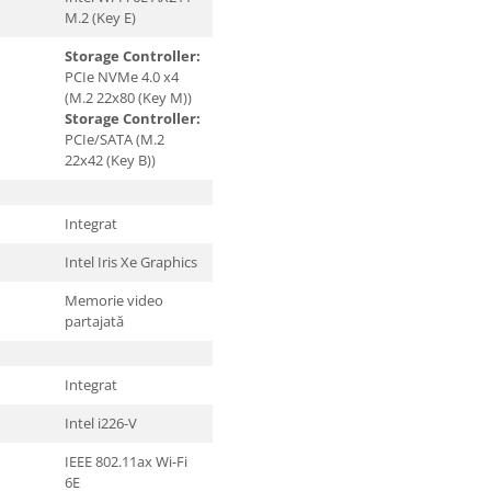
M.2 (Key E)
Storage Controller:
PCIe NVMe 4.0 x4
(M.2 22x80 (Key M))
Storage Controller:
PCIe/SATA (M.2
22x42 (Key B))
Integrat
Intel Iris Xe Graphics
Memorie video
partajată
Integrat
Intel i226-V
IEEE 802.11ax Wi-Fi
6E