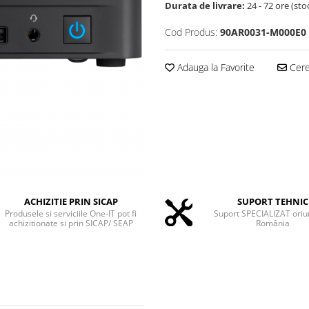
Durata de livrare:
24 - 72 ore (sto
Cod Produs:
90AR0031-M000E0
Adauga la Favorite
Cere 
ACHIZITIE PRIN SICAP
SUPORT TEHNIC
Produsele si serviciile One-IT pot fi
Suport SPECIALIZAT oriu
achizitionate si prin SICAP/ SEAP
România