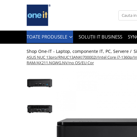
Toate Produsele
Laptop, Tablete & Telefoane
TOATE PRODUSELE
SOLUȚII IT BUSINESS
SYN
Shop One-IT - Laptop, componente IT, PC, Servere /
S
ASUS NUC 13pro/RNUC13ANKI700002I/Intel Core i7-1360p/In
Laptop / Notebook
RAM/AX211.NGWG.NV/no OS/EU Cor
Notebook Consumer
Accesorii Laptop
Componente Laptop
Tablete & accesorii
Telefoane & accesorii
Smart Watch
Apple AirTag