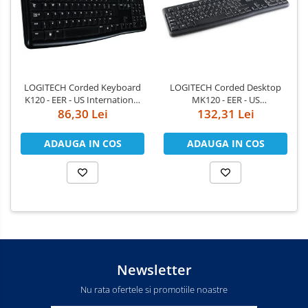
LOGITECH Corded Keyboard
LOGITECH Corded Desktop
K120 - EER - US International
MK120 - EER - US
86,30 Lei
layout
International layout
132,31 Lei
ADAUGA IN COS
ADAUGA IN COS
Newsletter
Nu rata ofertele si promotiile noastre