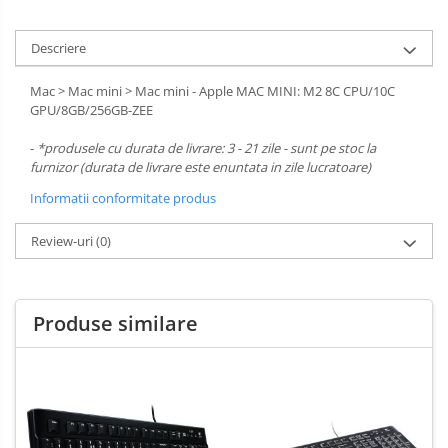
Cooler
Descriere
Componente Server
Mac > Mac mini > Mac mini - Apple MAC MINI: M2 8C CPU/10C
Servere
GPU/8GB/256GB-ZEE
Multifunctionale
-
*produsele cu durata de livrare: 3 - 21 zile - sunt pe stoc la
furnizor (durata de livrare este enuntata in zile lucratoare)
Imprimante
Informatii conformitate produs
Imprimante 3D
Review-uri
(0)
Televizoare & accesorii
Multiboard & Accessorii
Produse similare
Multimedia
Firewall
Antivirus