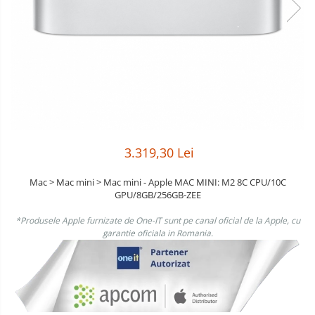
&
Foto &
Ochelari Smart
Electronice
Video
Smartphone IPhone
Sisteme Desktop & Monitoare
PC NUC
Gaming PC & Console
Desk Gaming
3.319,30 Lei
Microfoane & Casti Gaming
Mouse Gaming
Mac > Mac mini > Mac mini - Apple MAC MINI: M2 8C CPU/10C
GPU/8GB/256GB-ZEE
Scaune Gaming
Tastaturi Gaming
*Produsele Apple furnizate de One-IT sunt pe canal oficial de la Apple, cu
garantie oficiala in Romania.
Card Reader
Periferice PC
Camere Web
Adaptoare