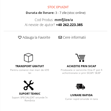
Boxe
STOC EPUIZAT
Mouse
Durata de livrare:
3 - 7 zile (stoc online)
Casti
Cod Produs:
mmfj3ze/a
Mouse Pad
Ai nevoie de ajutor?
+40 262.223.385
Tastaturi
Adauga la Favorite
Cere informatii
USB Hub
Cloud si
Placi de Baza
Aplicatii SaaS
Placi Video
Sisteme
Videoconferinta
CPU
TRANSPORT GRATUIT
ACHIZITIE PRIN SICAP
Pentru comenzi mai mari de 699
Produsele si serviciile One-IT pot fi
Securitate
lei
achizitionate si prin SICAP/ SEAP
Memorii
Date
SSD
Hard Disc-uri
SUPORT TEHNIC
LIVRARE RAPIDA
Suport SPECIALIZAT oriunde în
Curier rapid oriunde in tara
Carcase
România
Surse