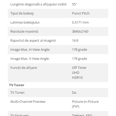
Carcase
Lungime diagonală a afișajului vizibil:
55"
Surse
Tipul de baleiaj:
Punct Pitch
Cooler
Latimea baleiajului:
0.3171 mm
Servere & Componente
Rezoluție maximă:
3840x2160
Componente Server
Raportul de aspect al imaginii:
16:9
Servere
Image Max. H-View Angle:
178 grade
Software
Image Max. V-View Angle:
178 grade
Retelistica & Supraveghere
Funcții de afișare:
Off Timer
UHD
Printing
HDR10
Multifunctionale
TV Tuner
Imprimante
TV Tuner:
Da
Imprimante 3D
Multi-Channel Preview:
Picture-in-Picture
(PIP)
TV, Multimedia & Electronice
TV Features:
Teletext, EPG,