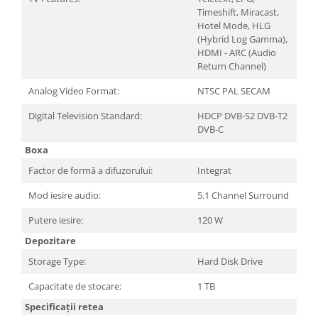
Televizoare & accesorii
Timeshift, Miracast,
Hotel Mode, HLG
Multiboard & Accessorii
(Hybrid Log Gamma),
HDMI - ARC (Audio
Multimedia
Return Channel)
Foto & Video
Analog Video Format:
NTSC PAL SECAM
Cloud si Aplicatii SaaS
Digital Television Standard:
HDCP DVB-S2 DVB-T2
DVB-C
Sisteme Videoconferinta
Boxa
Securitate Date
Factor de formă a difuzorului:
Integrat
Firewall
Mod iesire audio:
5.1 Channel Surround
Antivirus
Putere iesire:
120 W
Depozitare
Storage Type:
Hard Disk Drive
Capacitate de stocare:
1 TB
Specificații retea