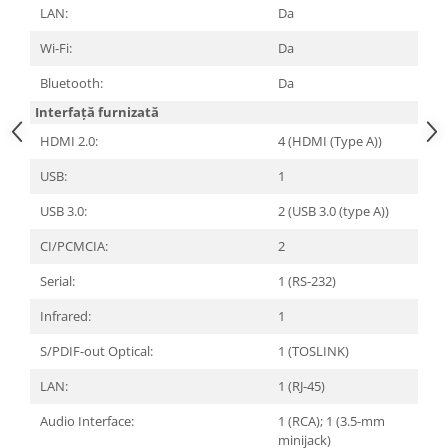
LAN:
Da
Wi-Fi:
Da
Bluetooth:
Da
Interfață furnizată
HDMI 2.0:
4 (HDMI (Type A))
USB:
1
USB 3.0:
2 (USB 3.0 (type A))
CI/PCMCIA:
2
Serial:
1 (RS-232)
Infrared:
1
S/PDIF-out Optical:
1 (TOSLINK)
LAN:
1 (RJ-45)
Audio Interface:
1 (RCA); 1 (3.5-mm
minijack)