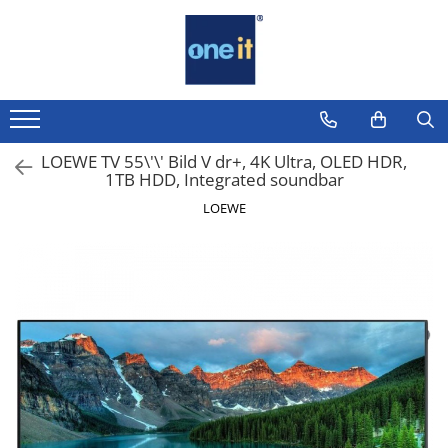
Toate Produsele
Laptop, Tablete & Telefoane
Laptop / Notebook
LOEWE TV 55\'\' Bild V dr+, 4K Ultra, OLED HDR,
1TB HDD, Integrated soundbar
Notebook Consumer
LOEWE
Accesorii Laptop
Componente Laptop
Tablete & accesorii
Telefoane & accesorii
Smart Watch
Apple AirTag
Inele Smart