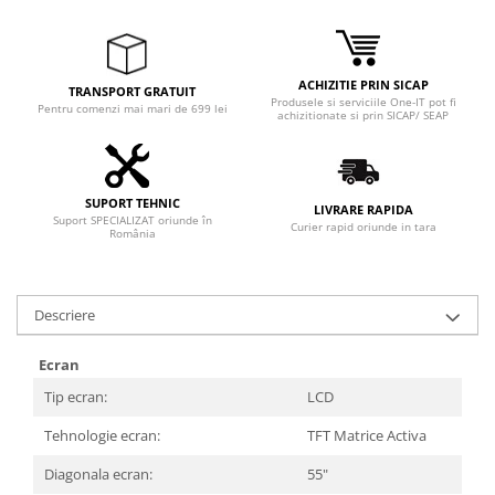
Adaptoare
Boxe
Mouse
ACHIZITIE PRIN SICAP
TRANSPORT GRATUIT
Casti
Produsele si serviciile One-IT pot fi
Pentru comenzi mai mari de 699 lei
achizitionate si prin SICAP/ SEAP
Mouse Pad
Tastaturi
USB Hub
SUPORT TEHNIC
LIVRARE RAPIDA
Suport SPECIALIZAT oriunde în
Componente PC
Curier rapid oriunde in tara
România
Placi de Baza
Placi Video
Descriere
CPU
Ecran
Memorii
Tip ecran:
LCD
SSD
Tehnologie ecran:
TFT Matrice Activa
Hard Disc-uri
Diagonala ecran:
55"