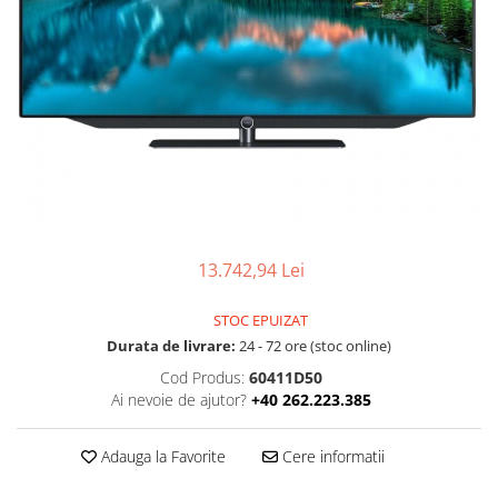
Ochelari Smart
Smartphone IPhone
Sisteme PC & Periferice
Sisteme Desktop & Monitoare
PC NUC
Gaming PC & Console
Desk Gaming
13.742,94 Lei
Microfoane & Casti Gaming
Mouse Gaming
STOC EPUIZAT
Scaune Gaming
Durata de livrare:
24 - 72 ore (stoc online)
Tastaturi Gaming
Cod Produs:
60411D50
Ai nevoie de ajutor?
+40 262.223.385
Card Reader
Periferice PC
Adauga la Favorite
Cere informatii
Camere Web