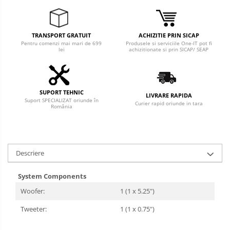
TRANSPORT GRATUIT
ACHIZITIE PRIN SICAP
Pentru comenzi mai mari de 699
Produsele si serviciile One-IT pot fi
lei
achizitionate si prin SICAP/ SEAP
SUPORT TEHNIC
LIVRARE RAPIDA
Suport SPECIALIZAT oriunde în
Curier rapid oriunde in tara
România
Descriere
System Components
Woofer:
1 (1 x 5.25")
Tweeter:
1 (1 x 0.75")