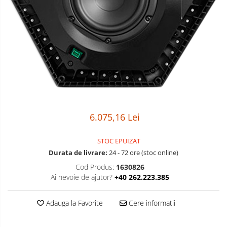
Boxe
Smartphone IPhone
Mouse
Casti
Mouse Pad
Tastaturi
USB Hub
6.075,16 Lei
STOC EPUIZAT
Durata de livrare:
24 - 72 ore (stoc online)
Cod Produs:
1630826
Ai nevoie de ajutor?
+40 262.223.385
Adauga la Favorite
Cere informatii