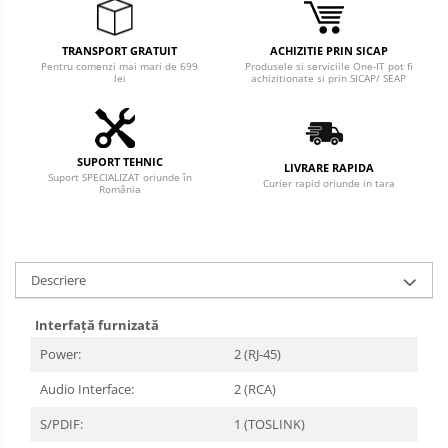
TRANSPORT GRATUIT
ACHIZITIE PRIN SICAP
Pentru comenzi mai mari de 699
Produsele si serviciile One-IT pot fi
lei
achizitionate si prin SICAP/ SEAP
SUPORT TEHNIC
LIVRARE RAPIDA
Suport SPECIALIZAT oriunde în
Curier rapid oriunde in tara
România
Descriere
Interfață furnizată
Power:
2 (RJ-45)
Audio Interface:
2 (RCA)
S/PDIF:
1 (TOSLINK)