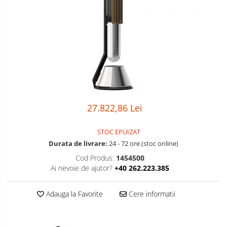
Boxe
Smartphone IPhone
Mouse
Casti
Mouse Pad
Tastaturi
USB Hub
27.822,86 Lei
STOC EPUIZAT
Durata de livrare:
24 - 72 ore (stoc online)
Cod Produs:
1454500
Ai nevoie de ajutor?
+40 262.223.385
Adauga la Favorite
Cere informatii