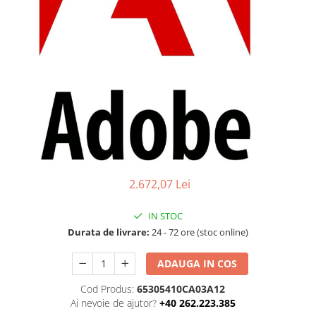
Boxe
Smartphone IPhone
Mouse
Casti
Mouse Pad
Tastaturi
USB Hub
2.672,07 Lei
IN STOC
Durata de livrare:
24 - 72 ore (stoc online)
ADAUGA IN COS
Cod Produs:
65305410CA03A12
Ai nevoie de ajutor?
+40 262.223.385