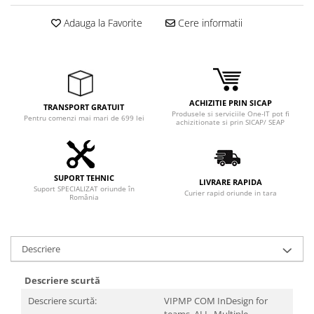
Adauga la Favorite
Cere informatii
ACHIZITIE PRIN SICAP
TRANSPORT GRATUIT
Produsele si serviciile One-IT pot fi
Pentru comenzi mai mari de 699 lei
achizitionate si prin SICAP/ SEAP
SUPORT TEHNIC
LIVRARE RAPIDA
Suport SPECIALIZAT oriunde în
Curier rapid oriunde in tara
România
Descriere
Descriere scurtă
Descriere scurtă:
VIPMP COM InDesign for