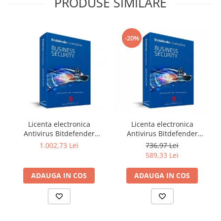
PRODUSE SIMILARE
-20%
Licenta electronica
Licenta electronica
Antivirus Bitdefender
Antivirus Bitdefender
GravityZone Business
GravityZone Business
1.002,73 Lei
736,97 Lei
Security, 5 useri, 2 ani -
Security, 5 useri, 1 an -
589,33 Lei
securitate business
securitate business
ADAUGA IN COS
ADAUGA IN COS