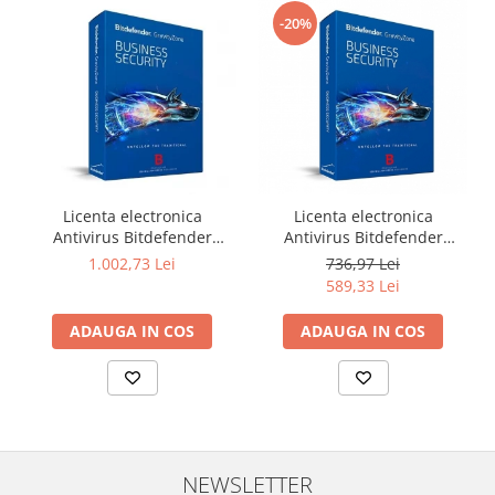
Televizoare & accesorii
-20%
Multiboard & Accessorii
Multimedia
Foto & Video
Cloud si Aplicatii SaaS
Sisteme Videoconferinta
Licenta electronica
Licenta electronica
Antivirus Bitdefender
Antivirus Bitdefender
Securitate Date
GravityZone Business
GravityZone Business
1.002,73 Lei
736,97 Lei
Firewall
Security, 5 useri, 2 ani -
Security, 5 useri, 1 an -
589,33 Lei
securitate business
securitate business
Antivirus
ADAUGA IN COS
ADAUGA IN COS
NEWSLETTER