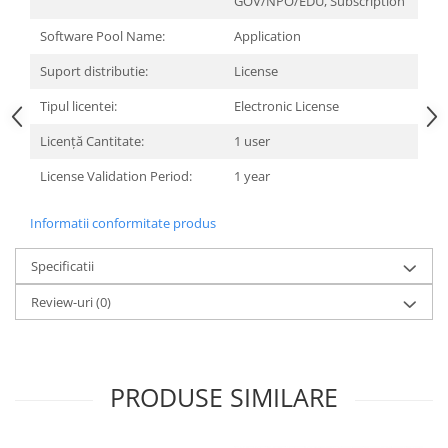
GOV/NPO/EDU, Subscription
Carcase
Software Pool Name:
Application
Surse
Suport distributie:
License
Cooler
Tipul licentei:
Electronic License
Servere & Componente
Licență Cantitate:
1 user
Componente Server
License Validation Period:
1 year
Servere
Software
Informatii conformitate produs
Retelistica & Supraveghere
Specificatii
Printing
Review-uri
(0)
Multifunctionale
Imprimante
Imprimante 3D
PRODUSE SIMILARE
TV, Multimedia & Electronice