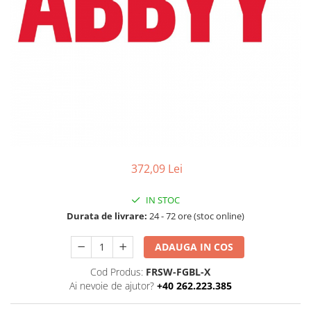
Ochelari Smart
Smartphone IPhone
Sisteme PC & Periferice
Sisteme Desktop & Monitoare
PC NUC
Gaming PC & Console
Desk Gaming
372,09 Lei
Microfoane & Casti Gaming
Mouse Gaming
IN STOC
Scaune Gaming
Durata de livrare:
24 - 72 ore (stoc online)
Tastaturi Gaming
ADAUGA IN COS
Card Reader
Cod Produs:
FRSW-FGBL-X
Periferice PC
Ai nevoie de ajutor?
+40 262.223.385
Camere Web