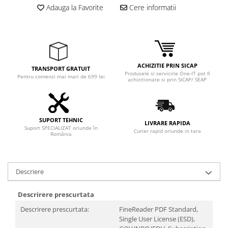
Adaptoare
Adauga la Favorite
Cere informatii
Boxe
Mouse
Casti
Mouse Pad
ACHIZITIE PRIN SICAP
TRANSPORT GRATUIT
Tastaturi
Produsele si serviciile One-IT pot fi
Pentru comenzi mai mari de 699 lei
achizitionate si prin SICAP/ SEAP
USB Hub
Componente PC
Placi de Baza
SUPORT TEHNIC
LIVRARE RAPIDA
Suport SPECIALIZAT oriunde în
Curier rapid oriunde in tara
România
Placi Video
CPU
Descriere
Memorii
SSD
Descrirere prescurtata
Descrirere prescurtata:
FineReader PDF Standard,
Hard Disc-uri
Single User License (ESD),