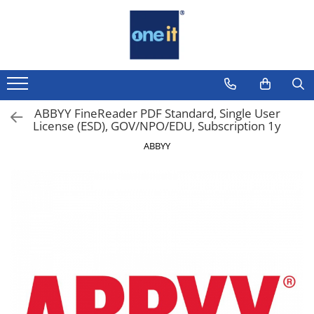
Toate Produsele
Laptop, Tablete & Telefoane
Laptop / Notebook
ABBYY FineReader PDF Standard, Single User
License (ESD), GOV/NPO/EDU, Subscription 1y
Notebook Consumer
ABBYY
Accesorii Laptop
Componente Laptop
Tablete & accesorii
Telefoane & accesorii
Smart Watch
Apple AirTag
Inele Smart