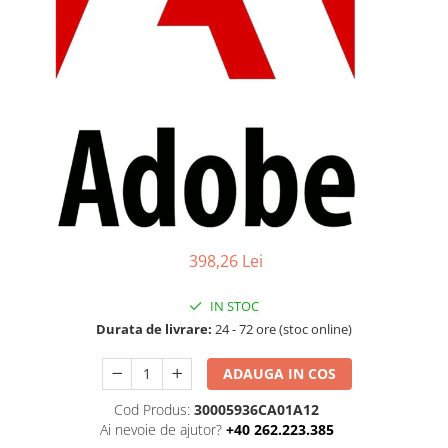
Ochelari Smart
Smartphone IPhone
Sisteme PC & Periferice
Sisteme Desktop & Monitoare
PC NUC
Gaming PC & Console
Desk Gaming
Microfoane & Casti Gaming
398,26 Lei
Mouse Gaming
Scaune Gaming
IN STOC
Durata de livrare:
24 - 72 ore (stoc online)
Tastaturi Gaming
Card Reader
ADAUGA IN COS
Periferice PC
Cod Produs:
30005936CA01A12
Camere Web
Ai nevoie de ajutor?
+40 262.223.385