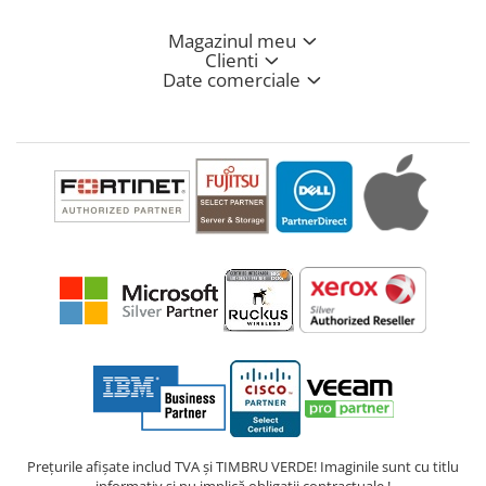
Magazinul meu
Clienti
Date comerciale
Prețurile afișate includ TVA și TIMBRU VERDE! Imaginile sunt cu titlu
informativ și nu implică obligații contractuale !