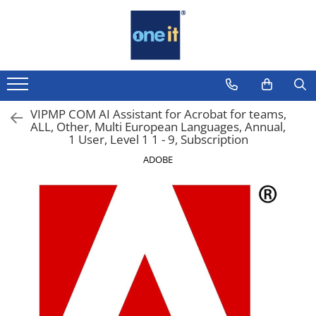
Toate Produsele
Laptop, Tablete & Telefoane
Laptop / Notebook
VIPMP COM AI Assistant for Acrobat for teams,
ALL, Other, Multi European Languages, Annual,
Notebook Consumer
1 User, Level 1 1 - 9, Subscription
Accesorii Laptop
ADOBE
Componente Laptop
Tablete & accesorii
Telefoane & accesorii
Smart Watch
Apple AirTag
Inele Smart