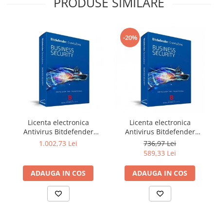
PRODUSE SIMILARE
Televizoare & accesorii
Multiboard & Accessorii
-20%
Multimedia
Foto & Video
Cloud si Aplicatii SaaS
Sisteme Videoconferinta
Securitate Date
Firewall
Licenta electronica
Licenta electronica
Antivirus Bitdefender
Antivirus Bitdefender
Antivirus
GravityZone Business
GravityZone Business
1.002,73 Lei
736,97 Lei
Security, 5 useri, 2 ani -
Security, 5 useri, 1 an -
589,33 Lei
securitate business
securitate business
ADAUGA IN COS
ADAUGA IN COS