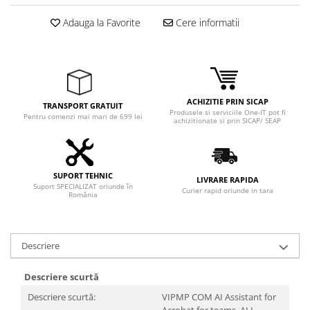
Adaptoare
Adauga la Favorite
Cere informatii
Boxe
Mouse
Casti
Mouse Pad
Tastaturi
ACHIZITIE PRIN SICAP
TRANSPORT GRATUIT
Produsele si serviciile One-IT pot fi
USB Hub
Pentru comenzi mai mari de 699 lei
achizitionate si prin SICAP/ SEAP
Componente PC
Placi de Baza
SUPORT TEHNIC
LIVRARE RAPIDA
Suport SPECIALIZAT oriunde în
Placi Video
Curier rapid oriunde in tara
România
CPU
Memorii
Descriere
SSD
Descriere scurtă
Hard Disc-uri
Descriere scurtă:
VIPMP COM AI Assistant for