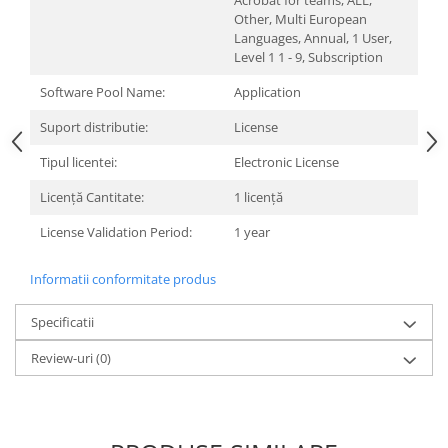
Acrobat for teams, ALL,
Carcase
Other, Multi European
Languages, Annual, 1 User,
Surse
Level 1 1 - 9, Subscription
Cooler
Software Pool Name:
Application
Servere & Componente
Suport distributie:
License
Componente Server
Tipul licentei:
Electronic License
Servere
Licență Cantitate:
1 licență
Software
License Validation Period:
1 year
Retelistica & Supraveghere
Informatii conformitate produs
Printing
Multifunctionale
Specificatii
Imprimante
Review-uri
(0)
Imprimante 3D
TV, Multimedia & Electronice