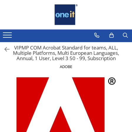
Toate Produsele
Laptop, Tablete & Telefoane
Laptop / Notebook
VIPMP COM Acrobat Standard for teams, ALL,
Multiple Platforms, Multi European Languages,
Notebook Consumer
Annual, 1 User, Level 3 50 - 99, Subscription
Accesorii Laptop
ADOBE
Componente Laptop
Tablete & accesorii
Telefoane & accesorii
Smart Watch
Apple AirTag
Inele Smart