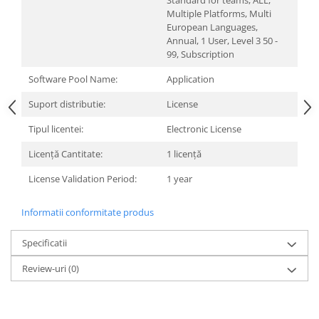
Standard for teams, ALL,
Carcase
Multiple Platforms, Multi
European Languages,
Surse
Annual, 1 User, Level 3 50 -
Cooler
99, Subscription
Software Pool Name:
Application
Servere & Componente
Suport distributie:
License
Componente Server
Tipul licentei:
Electronic License
Servere
Licență Cantitate:
1 licență
Software
License Validation Period:
1 year
Retelistica & Supraveghere
Printing
Informatii conformitate produs
Multifunctionale
Specificatii
Imprimante
Review-uri
(0)
Imprimante 3D
TV, Multimedia & Electronice