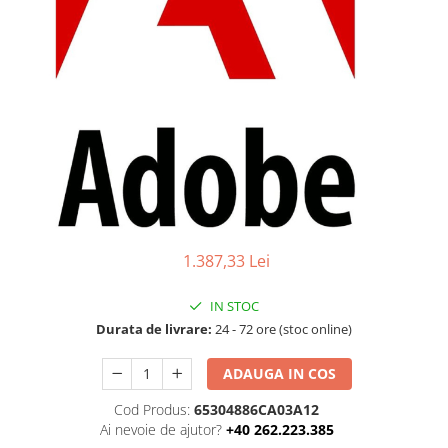
Ochelari Smart
Smartphone IPhone
Sisteme PC & Periferice
Sisteme Desktop & Monitoare
PC NUC
Gaming PC & Console
Desk Gaming
Microfoane & Casti Gaming
1.387,33 Lei
Mouse Gaming
Scaune Gaming
IN STOC
Durata de livrare:
24 - 72 ore (stoc online)
Tastaturi Gaming
Card Reader
ADAUGA IN COS
Periferice PC
Cod Produs:
65304886CA03A12
Camere Web
Ai nevoie de ajutor?
+40 262.223.385