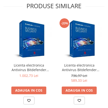
Televizoare & accesorii
PRODUSE SIMILARE
Multiboard & Accessorii
Multimedia
-20%
Foto & Video
Cloud si Aplicatii SaaS
Sisteme Videoconferinta
Securitate Date
Firewall
Licenta electronica
Licenta electronica
Antivirus
Antivirus Bitdefender
Antivirus Bitdefender
GravityZone Business
GravityZone Business
1.002,73 Lei
736,97 Lei
Security, 5 useri, 2 ani -
Security, 5 useri, 1 an -
589,33 Lei
securitate business
securitate business
ADAUGA IN COS
ADAUGA IN COS