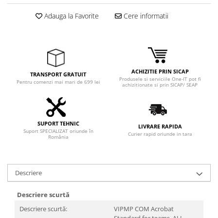
Adaptoare
Adauga la Favorite
Cere informatii
Boxe
Mouse
Casti
Mouse Pad
Tastaturi
ACHIZITIE PRIN SICAP
TRANSPORT GRATUIT
Produsele si serviciile One-IT pot fi
USB Hub
Pentru comenzi mai mari de 699 lei
achizitionate si prin SICAP/ SEAP
Componente PC
Placi de Baza
SUPORT TEHNIC
LIVRARE RAPIDA
Suport SPECIALIZAT oriunde în
Placi Video
Curier rapid oriunde in tara
România
CPU
Memorii
Descriere
SSD
Descriere scurtă
Hard Disc-uri
Descriere scurtă:
VIPMP COM Acrobat