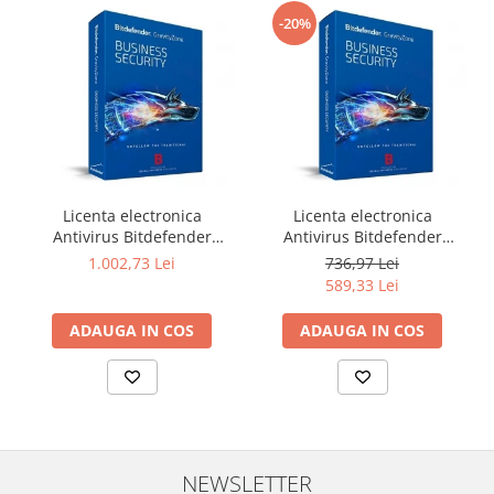
Televizoare & accesorii
-20%
Multiboard & Accessorii
Multimedia
Foto & Video
Cloud si Aplicatii SaaS
Sisteme Videoconferinta
Licenta electronica
Licenta electronica
Antivirus Bitdefender
Antivirus Bitdefender
Securitate Date
GravityZone Business
GravityZone Business
1.002,73 Lei
736,97 Lei
Firewall
Security, 5 useri, 2 ani -
Security, 5 useri, 1 an -
589,33 Lei
securitate business
securitate business
Antivirus
ADAUGA IN COS
ADAUGA IN COS
NEWSLETTER