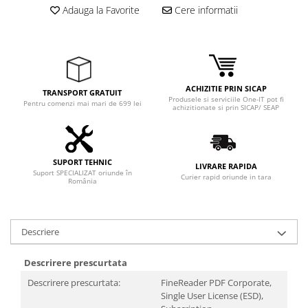
Adaptoare
Adauga la Favorite
Cere informatii
Boxe
Mouse
Casti
Mouse Pad
ACHIZITIE PRIN SICAP
TRANSPORT GRATUIT
Tastaturi
Produsele si serviciile One-IT pot fi
Pentru comenzi mai mari de 699 lei
achizitionate si prin SICAP/ SEAP
USB Hub
Componente PC
Placi de Baza
SUPORT TEHNIC
LIVRARE RAPIDA
Suport SPECIALIZAT oriunde în
Curier rapid oriunde in tara
România
Placi Video
CPU
Descriere
Memorii
SSD
Descrirere prescurtata
Descrirere prescurtata:
FineReader PDF Corporate,
Hard Disc-uri
Single User License (ESD),