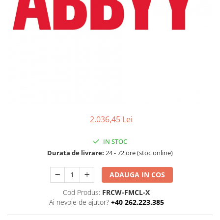
Ochelari Smart
Smartphone IPhone
Sisteme PC & Periferice
Sisteme Desktop & Monitoare
PC NUC
Gaming PC & Console
Desk Gaming
2.036,45 Lei
Microfoane & Casti Gaming
Mouse Gaming
IN STOC
Scaune Gaming
Durata de livrare:
24 - 72 ore (stoc online)
Tastaturi Gaming
ADAUGA IN COS
Card Reader
Cod Produs:
FRCW-FMCL-X
Periferice PC
Ai nevoie de ajutor?
+40 262.223.385
Camere Web