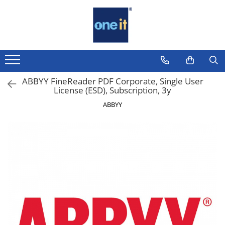
Toate Produsele
Laptop, Tablete & Telefoane
Laptop / Notebook
ABBYY FineReader PDF Corporate, Single User
License (ESD), Subscription, 3y
Notebook Consumer
ABBYY
Accesorii Laptop
Componente Laptop
Tablete & accesorii
Telefoane & accesorii
Smart Watch
Apple AirTag
Inele Smart