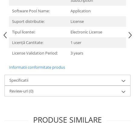
Subscription
Carcase
Software Pool Name:
Application
Surse
Suport distributie:
License
Cooler
Tipul licentei:
Electronic License
Servere & Componente
Licență Cantitate:
1 user
Componente Server
License Validation Period:
3 years
Servere
Software
Informatii conformitate produs
Retelistica & Supraveghere
Specificatii
Printing
Review-uri
(0)
Multifunctionale
Imprimante
Imprimante 3D
PRODUSE SIMILARE
TV, Multimedia & Electronice