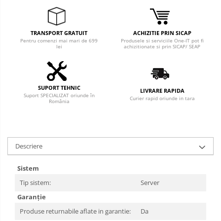
TRANSPORT GRATUIT
ACHIZITIE PRIN SICAP
Pentru comenzi mai mari de 699
Produsele si serviciile One-IT pot fi
lei
achizitionate si prin SICAP/ SEAP
SUPORT TEHNIC
LIVRARE RAPIDA
Suport SPECIALIZAT oriunde în
Curier rapid oriunde in tara
România
Descriere
Sistem
Tip sistem:
Server
Garanție
Produse returnabile aflate in garantie:
Da