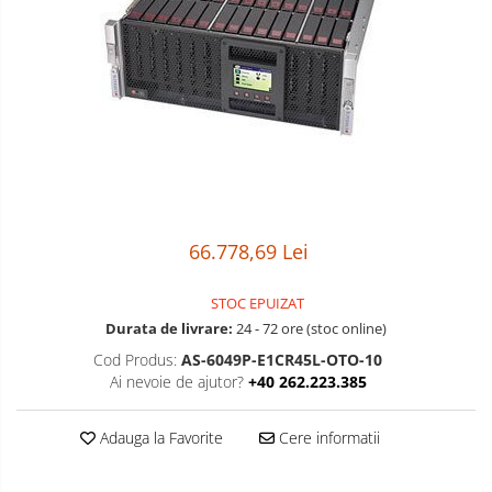
Boxe
Smartphone IPhone
Mouse
Casti
Mouse Pad
Tastaturi
USB Hub
66.778,69 Lei
STOC EPUIZAT
Durata de livrare:
24 - 72 ore (stoc online)
Cod Produs:
AS-6049P-E1CR45L-OTO-10
Ai nevoie de ajutor?
+40 262.223.385
Adauga la Favorite
Cere informatii