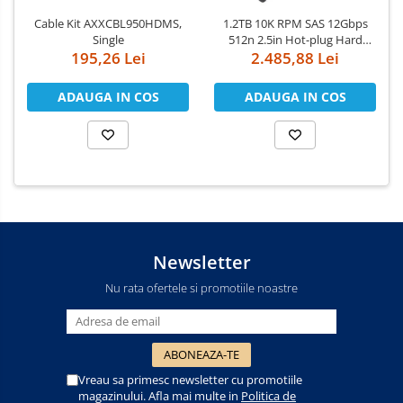
Cable Kit AXXCBL950HDMS,
1.2TB 10K RPM SAS 12Gbps
Single
512n 2.5in Hot-plug Hard
195,26 Lei
2.485,88 Lei
Drive, CK
ADAUGA IN COS
ADAUGA IN COS
Newsletter
Nu rata ofertele si promotiile noastre
Vreau sa primesc newsletter cu promotiile
magazinului. Afla mai multe in
Politica de