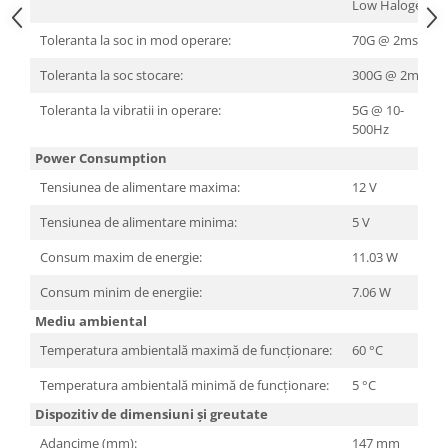
Low Halogen
Televizoare & accesorii
Toleranta la soc in mod operare:
70G @ 2ms
Multiboard & Accessorii
Toleranta la soc stocare:
300G @ 2ms
Multimedia
Toleranta la vibratii in operare:
5G @ 10-
Foto & Video
500Hz
Cloud si Aplicatii SaaS
Power Consumption
Sisteme Videoconferinta
Tensiunea de alimentare maxima:
12 V
Securitate Date
Tensiunea de alimentare minima:
5 V
Firewall
Consum maxim de energie:
11.03 W
Antivirus
Consum minim de energiie:
7.06 W
Mediu ambiental
Temperatura ambientală maximă de funcționare:
60 °C
Temperatura ambientală minimă de funcționare:
5 °C
Dispozitiv de dimensiuni și greutate
Adancime (mm):
147 mm