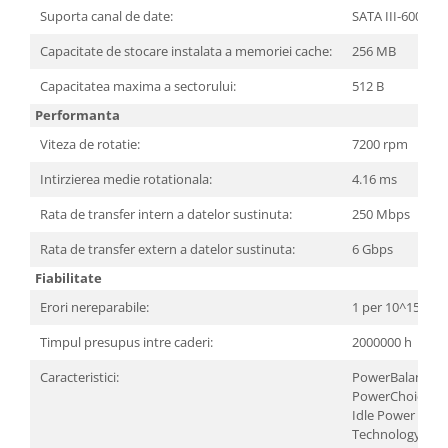
Carcase
Suporta canal de date:
SATA III-600
Surse
Capacitate de stocare instalata a memoriei cache:
256 MB
Cooler
Capacitatea maxima a sectorului:
512 B
Performanta
Servere & Componente
Viteza de rotatie:
7200 rpm
Componente Server
Intirzierea medie rotationala:
4.16 ms
Servere
Rata de transfer intern a datelor sustinuta:
250 Mbps
Software
Rata de transfer extern a datelor sustinuta:
6 Gbps
Retelistica & Supraveghere
Fiabilitate
Printing
Erori nereparabile:
1 per 10^15
Multifunctionale
Timpul presupus intre caderi:
2000000 h
Imprimante
Caracteristici:
PowerBalance
Imprimante 3D
PowerChoice
Idle Power
TV, Multimedia & Electronice
Technology