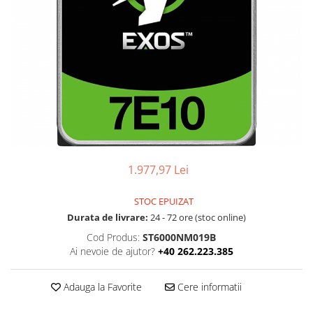
Ochelari Smart
Smartphone IPhone
Sisteme PC & Periferice
Sisteme Desktop & Monitoare
PC NUC
Gaming PC & Console
Desk Gaming
1.977,97 Lei
Microfoane & Casti Gaming
Mouse Gaming
STOC EPUIZAT
Scaune Gaming
Durata de livrare:
24 - 72 ore (stoc online)
Tastaturi Gaming
Cod Produs:
ST6000NM019B
Ai nevoie de ajutor?
+40 262.223.385
Card Reader
Periferice PC
Adauga la Favorite
Cere informatii
Camere Web