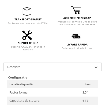
Adaptoare
Boxe
Mouse
ACHIZITIE PRIN SICAP
TRANSPORT GRATUIT
Casti
Produsele si serviciile One-IT pot fi
Pentru comenzi mai mari de 699 lei
achizitionate si prin SICAP/ SEAP
Mouse Pad
Tastaturi
USB Hub
SUPORT TEHNIC
LIVRARE RAPIDA
Suport SPECIALIZAT oriunde în
Componente PC
Curier rapid oriunde in tara
România
Placi de Baza
Placi Video
Descriere
CPU
Configuratie
Memorii
Locatie dispozitiv:
Intern
SSD
Factor forma:
3.5"
Hard Disc-uri
Capacitate de stocare:
6 TB