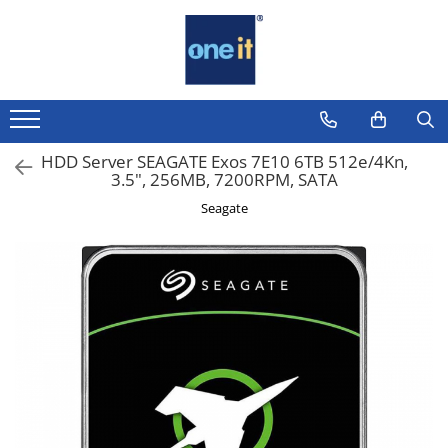
Toate Produsele
Laptop, Tablete & Telefoane
Laptop / Notebook
HDD Server SEAGATE Exos 7E10 6TB 512e/4Kn,
3.5", 256MB, 7200RPM, SATA
Notebook Consumer
Seagate
Accesorii Laptop
Componente Laptop
Tablete & accesorii
Telefoane & accesorii
Smart Watch
Apple AirTag
Inele Smart