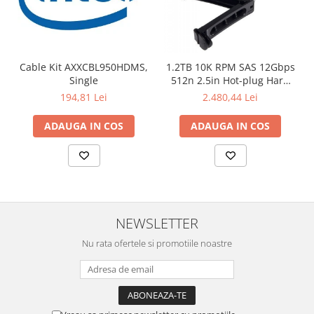
Cable Kit AXXCBL950HDMS,
1.2TB 10K RPM SAS 12Gbps
Single
512n 2.5in Hot-plug Hard
Drive, CK
194,81 Lei
2.480,44 Lei
ADAUGA IN COS
ADAUGA IN COS
NEWSLETTER
Nu rata ofertele si promotiile noastre