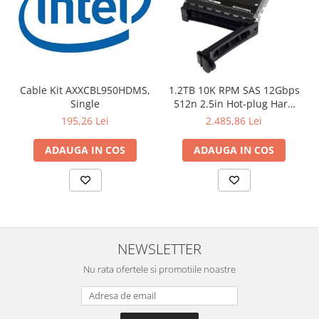
Cable Kit AXXCBL950HDMS,
1.2TB 10K RPM SAS 12Gbps
Single
512n 2.5in Hot-plug Hard
Drive, CK
195,26 Lei
2.485,86 Lei
ADAUGA IN COS
ADAUGA IN COS
NEWSLETTER
Nu rata ofertele si promotiile noastre