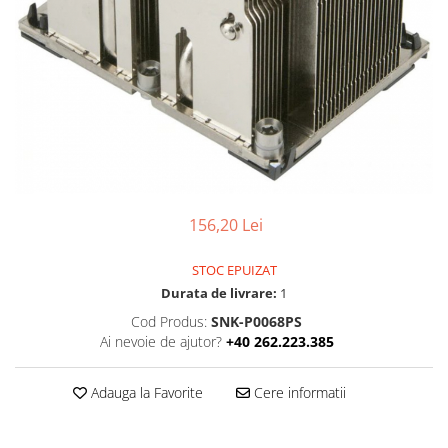
Boxe
Smartphone IPhone
Mouse
Casti
Mouse Pad
Tastaturi
USB Hub
156,20 Lei
STOC EPUIZAT
Durata de livrare:
1
Cod Produs:
SNK-P0068PS
Ai nevoie de ajutor?
+40 262.223.385
Adauga la Favorite
Cere informatii