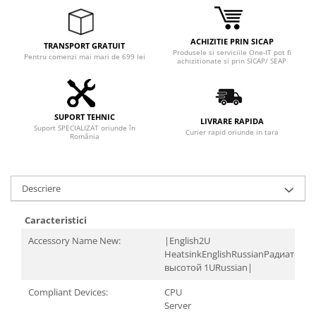
ACHIZITIE PRIN SICAP
TRANSPORT GRATUIT
Produsele si serviciile One-IT pot fi
Pentru comenzi mai mari de 699 lei
achizitionate si prin SICAP/ SEAP
SUPORT TEHNIC
LIVRARE RAPIDA
Suport SPECIALIZAT oriunde în
Curier rapid oriunde in tara
România
Descriere
Caracteristici
Accessory Name New:
|English2U
HeatsinkEnglishRussianРадиатор
высотой 1URussian|
Compliant Devices:
CPU
Server