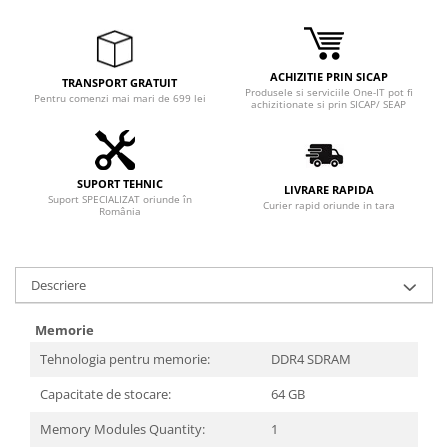
Adaptoare
Boxe
Mouse
ACHIZITIE PRIN SICAP
TRANSPORT GRATUIT
Casti
Produsele si serviciile One-IT pot fi
Pentru comenzi mai mari de 699 lei
achizitionate si prin SICAP/ SEAP
Mouse Pad
Tastaturi
USB Hub
SUPORT TEHNIC
LIVRARE RAPIDA
Suport SPECIALIZAT oriunde în
Componente PC
Curier rapid oriunde in tara
România
Placi de Baza
Placi Video
Descriere
CPU
Memorie
Memorii
Tehnologia pentru memorie:
DDR4 SDRAM
SSD
Capacitate de stocare:
64 GB
Hard Disc-uri
Memory Modules Quantity:
1