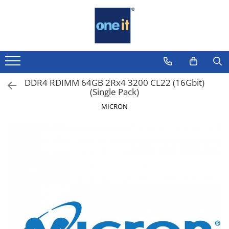
Toate Produsele
Laptop, Tablete & Telefoane
Laptop / Notebook
DDR4 RDIMM 64GB 2Rx4 3200 CL22 (16Gbit)
(Single Pack)
Notebook Consumer
MICRON
Accesorii Laptop
Componente Laptop
Tablete & accesorii
Telefoane & accesorii
Smart Watch
Apple AirTag
Inele Smart