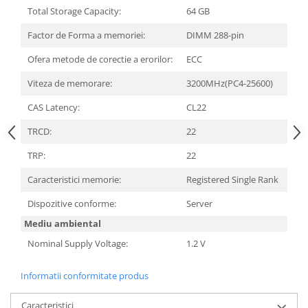
Carcase
Total Storage Capacity:
64 GB
Surse
Factor de Forma a memoriei:
DIMM 288-pin
Cooler
Ofera metode de corectie a erorilor:
ECC
Servere & Componente
Viteza de memorare:
3200MHz(PC4-25600)
Componente Server
CAS Latency:
CL22
Servere
TRCD:
22
Software
TRP:
22
Retelistica & Supraveghere
Caracteristici memorie:
Registered Single Rank
Printing
Dispozitive conforme:
Server
Multifunctionale
Mediu ambiental
Imprimante
Nominal Supply Voltage:
1.2 V
Imprimante 3D
Informatii conformitate produs
TV, Multimedia & Electronice
Caracteristici