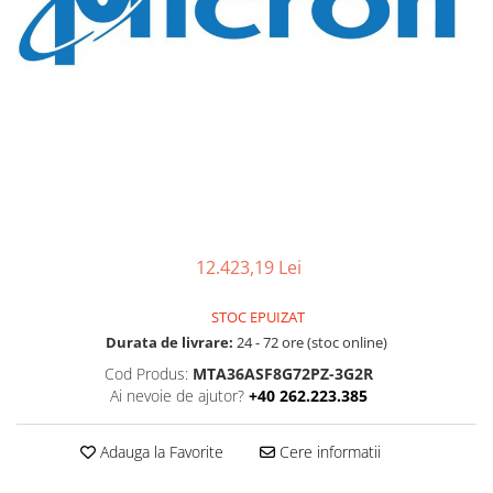
Ochelari Smart
Smartphone IPhone
Sisteme PC & Periferice
Sisteme Desktop & Monitoare
PC NUC
Gaming PC & Console
Desk Gaming
12.423,19 Lei
Microfoane & Casti Gaming
Mouse Gaming
STOC EPUIZAT
Scaune Gaming
Durata de livrare:
24 - 72 ore (stoc online)
Tastaturi Gaming
Cod Produs:
MTA36ASF8G72PZ-3G2R
Ai nevoie de ajutor?
+40 262.223.385
Card Reader
Periferice PC
Adauga la Favorite
Cere informatii
Camere Web