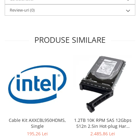
Televizoare & accesorii
Review-uri
(0)
Multiboard & Accessorii
Multimedia
PRODUSE SIMILARE
Foto & Video
Cloud si Aplicatii SaaS
Sisteme Videoconferinta
Securitate Date
Firewall
Antivirus
Cable Kit AXXCBL950HDMS,
1.2TB 10K RPM SAS 12Gbps
Single
512n 2.5in Hot-plug Hard
Drive, CK
195,26 Lei
2.485,86 Lei