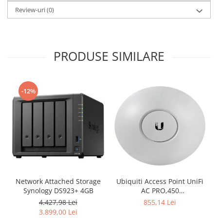
Review-uri
(0)
PRODUSE SIMILARE
-12%
Network Attached Storage
Ubiquiti Access Point UniFi
Synology DS923+ 4GB
AC PRO,450
Mbps(2.4GHz),1300
4.427,98 Lei
855,14 Lei
Mbps(5GHz), Passive PoE,
3.899,00 Lei