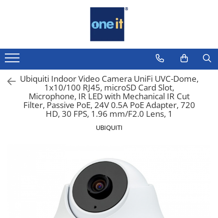
Toate Produsele
Laptop, Tablete & Telefoane
Laptop / Notebook
Ubiquiti Indoor Video Camera UniFi UVC-Dome,
1x10/100 RJ45, microSD Card Slot,
Notebook Consumer
Microphone, IR LED with Mechanical IR Cut
Filter, Passive PoE, 24V 0.5A PoE Adapter, 720
Accesorii Laptop
HD, 30 FPS, 1.96 mm/F2.0 Lens, 1
Componente Laptop
UBIQUITI
Tablete & accesorii
Telefoane & accesorii
Smart Watch
Apple AirTag
Inele Smart