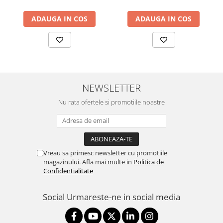
48V 0.5A PoE Adapter
included,
ADAUGA IN COS
ADAUGA IN COS
802.3af/at,2x10/100/1000
RJ45 Port, Integrated 3 dBi
3x3 MIMO (2.4GHz and
5GHz),250+ Co
NEWSLETTER
Nu rata ofertele si promotiile noastre
Vreau sa primesc newsletter cu promotiile
magazinului. Afla mai multe in
Politica de
Confidentialitate
Social
Urmareste-ne in social media