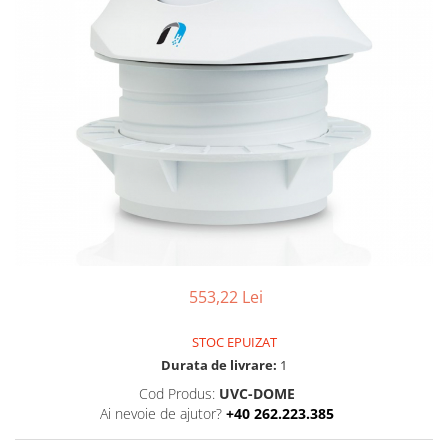
Ochelari Smart
Smartphone IPhone
Sisteme PC & Periferice
Sisteme Desktop & Monitoare
PC NUC
Gaming PC & Console
Desk Gaming
Microfoane & Casti Gaming
Mouse Gaming
553,22 Lei
Scaune Gaming
Tastaturi Gaming
STOC EPUIZAT
Card Reader
Durata de livrare:
1
Cod Produs:
UVC-DOME
Periferice PC
Ai nevoie de ajutor?
+40 262.223.385
Camere Web