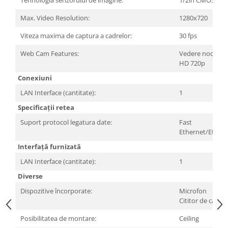
Tehnologia senzorului de imagine:
1/2in CMOS
Carcase
Max. Video Resolution:
1280x720
Surse
Viteza maxima de captura a cadrelor:
30 fps
Cooler
Web Cam Features:
Vedere nocturn
Servere & Componente
HD 720p
Componente Server
Conexiuni
LAN Interface (cantitate):
1
Servere
Specificații retea
Software
Suport protocol legatura date:
Fast
Retelistica & Supraveghere
Ethernet/Ether
Printing
Interfață furnizată
Multifunctionale
LAN Interface (cantitate):
1
Diverse
Imprimante
Dispozitive încorporate:
Microfon
Imprimante 3D
Cititor de cardur
TV, Multimedia & Electronice
Posibilitatea de montare:
Ceiling