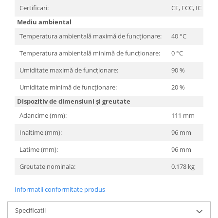
Televizoare & accesorii
Certificari:
CE, FCC, IC
Mediu ambiental
Multiboard & Accessorii
Temperatura ambientală maximă de funcționare:
40 °C
Multimedia
Temperatura ambientală minimă de funcționare:
0 °C
Foto & Video
Umiditate maximă de funcționare:
90 %
Cloud si Aplicatii SaaS
Umiditate minimă de funcționare:
20 %
Sisteme Videoconferinta
Dispozitiv de dimensiuni și greutate
Securitate Date
Adancime (mm):
111 mm
Firewall
Inaltime (mm):
96 mm
Antivirus
Latime (mm):
96 mm
Greutate nominala:
0.178 kg
Informatii conformitate produs
Specificatii