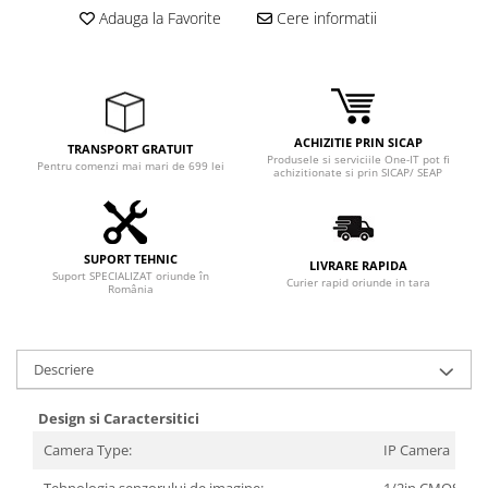
Adaptoare
Adauga la Favorite
Cere informatii
Boxe
Mouse
Casti
Mouse Pad
ACHIZITIE PRIN SICAP
TRANSPORT GRATUIT
Tastaturi
Produsele si serviciile One-IT pot fi
Pentru comenzi mai mari de 699 lei
achizitionate si prin SICAP/ SEAP
USB Hub
Componente PC
Placi de Baza
SUPORT TEHNIC
LIVRARE RAPIDA
Suport SPECIALIZAT oriunde în
Curier rapid oriunde in tara
România
Placi Video
CPU
Descriere
Memorii
SSD
Design si Caractersitici
Camera Type:
IP Camera
Hard Disc-uri