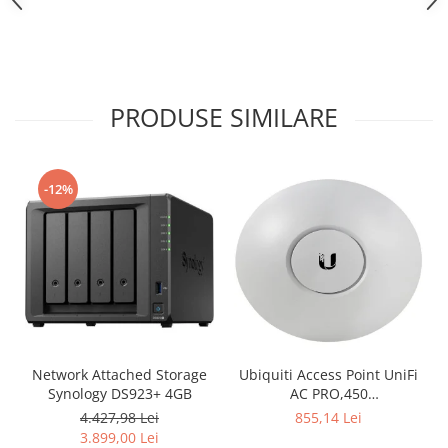
PRODUSE SIMILARE
-12%
Network Attached Storage
Ubiquiti Access Point UniFi
Synology DS923+ 4GB
AC PRO,450
Mbps(2.4GHz),1300
4.427,98 Lei
855,14 Lei
Mbps(5GHz), Passive PoE,
3.899,00 Lei