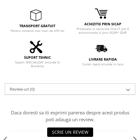
ACHIZITIE PRIN SICAP
TRANSPORT GRATUIT
Produsele si serviciile One-IT pot fi
Pentru comenzi mai mari de 699 lei
achizitionate si prin SICAP/ SEAP
SUPORT TEHNIC
LIVRARE RAPIDA
Suport SPECIALIZAT oriunde în
Curier rapid oriunde in tara
România
Review-uri
(0)
Daca doresti sa iti exprimi parerea despre acest produs
poti adauga un review.
SCRIE UN REVIEW