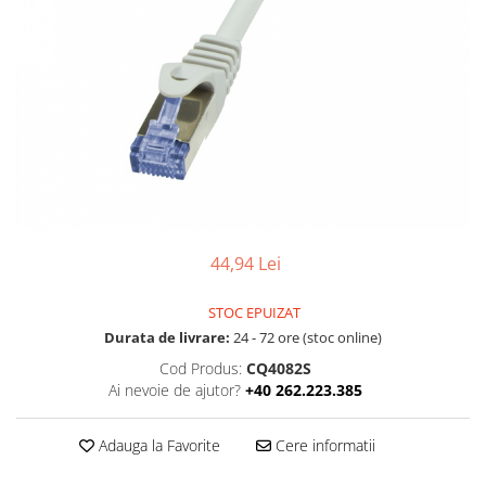
Boxe
Smartphone IPhone
Mouse
Casti
Mouse Pad
Tastaturi
USB Hub
44,94 Lei
STOC EPUIZAT
Durata de livrare:
24 - 72 ore (stoc online)
Cod Produs:
CQ4082S
Ai nevoie de ajutor?
+40 262.223.385
Adauga la Favorite
Cere informatii