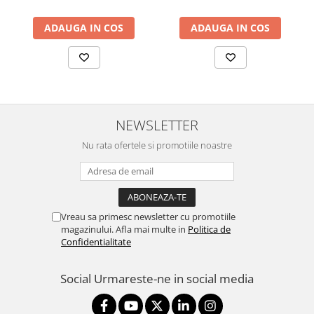
48V 0.5A PoE Adapter
included,
ADAUGA IN COS
ADAUGA IN COS
802.3af/at,2x10/100/1000
RJ45 Port, Integrated 3 dBi
3x3 MIMO (2.4GHz and
5GHz),250+ Co
NEWSLETTER
Nu rata ofertele si promotiile noastre
Vreau sa primesc newsletter cu promotiile
magazinului. Afla mai multe in
Politica de
Confidentialitate
Social
Urmareste-ne in social media