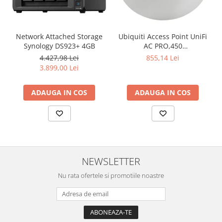
Televizoare & accesorii
Multiboard & Accessorii
Network Attached Storage
Ubiquiti Access Point UniFi
Multimedia
Synology DS923+ 4GB
AC PRO,450
Mbps(2.4GHz),1300
4.427,98 Lei
855,14 Lei
Foto & Video
Mbps(5GHz), Passive PoE,
3.899,00 Lei
48V 0.5A PoE Adapter
Cloud si Aplicatii SaaS
included,
Sisteme Videoconferinta
ADAUGA IN COS
ADAUGA IN COS
802.3af/at,2x10/100/1000
RJ45 Port, Integrated 3 dBi
Securitate Date
3x3 MIMO (2.4GHz and
5GHz),250+ Co
Firewall
Antivirus
NEWSLETTER
Nu rata ofertele si promotiile noastre