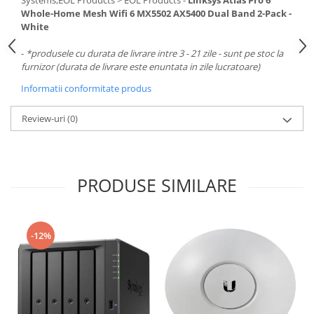
Systems,EOL Products > EOL Products -
Linksys Atlas Pro 6
Carcase
Whole-Home Mesh Wifi 6 MX5502 AX5400 Dual Band 2-Pack -
White
Surse
Cooler
-
*produsele cu durata de livrare intre 3 - 21 zile - sunt pe stoc la
furnizor (durata de livrare este enuntata in zile lucratoare)
Servere & Componente
Informatii conformitate produs
Componente Server
Review-uri
(0)
Servere
Software
Retelistica & Supraveghere
PRODUSE SIMILARE
Printing
Multifunctionale
-12%
Imprimante
Imprimante 3D
TV, Multimedia & Electronice