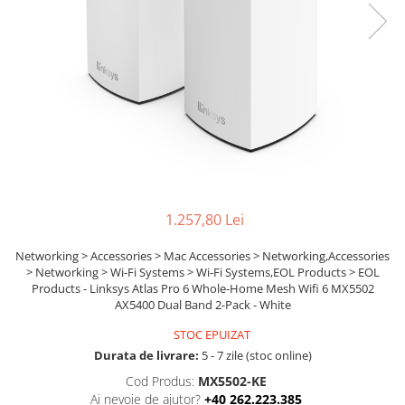
Ochelari Smart
Smartphone IPhone
Sisteme PC & Periferice
Sisteme Desktop & Monitoare
PC NUC
Gaming PC & Console
Desk Gaming
1.257,80 Lei
Microfoane & Casti Gaming
Mouse Gaming
Networking > Accessories > Mac Accessories > Networking,Accessories
> Networking > Wi-Fi Systems > Wi-Fi Systems,EOL Products > EOL
Scaune Gaming
Products - Linksys Atlas Pro 6 Whole-Home Mesh Wifi 6 MX5502
Tastaturi Gaming
AX5400 Dual Band 2-Pack - White
Card Reader
STOC EPUIZAT
Durata de livrare:
5 - 7 zile (stoc online)
Periferice PC
Cod Produs:
MX5502-KE
Camere Web
Ai nevoie de ajutor?
+40 262.223.385