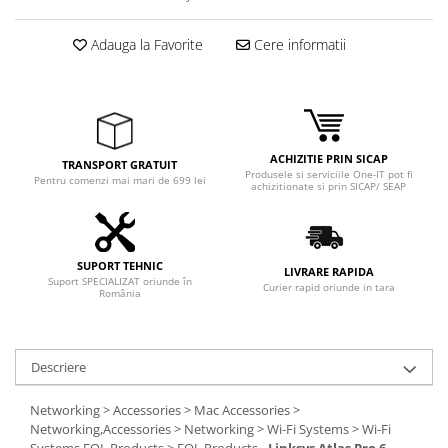
Adaptoare
Boxe
Adauga la Favorite
Cere informatii
Mouse
Casti
Mouse Pad
Tastaturi
ACHIZITIE PRIN SICAP
TRANSPORT GRATUIT
USB Hub
Produsele si serviciile One-IT pot fi
Pentru comenzi mai mari de 699 lei
achizitionate si prin SICAP/ SEAP
Componente PC
Placi de Baza
SUPORT TEHNIC
Placi Video
LIVRARE RAPIDA
Suport SPECIALIZAT oriunde în
Curier rapid oriunde in tara
România
CPU
Memorii
Descriere
SSD
Networking > Accessories > Mac Accessories >
Hard Disc-uri
Networking,Accessories > Networking > Wi-Fi Systems > Wi-Fi