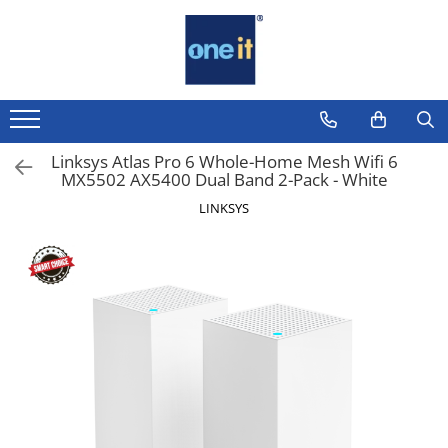
Toate Produsele
Laptop, Tablete & Telefoane
Laptop / Notebook
Linksys Atlas Pro 6 Whole-Home Mesh Wifi 6
MX5502 AX5400 Dual Band 2-Pack - White
Notebook Consumer
LINKSYS
Accesorii Laptop
Componente Laptop
Tablete & accesorii
Telefoane & accesorii
Smart Watch
Apple AirTag
Inele Smart