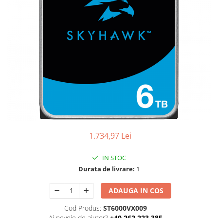
Ochelari Smart
Smartphone IPhone
Sisteme PC & Periferice
Sisteme Desktop & Monitoare
PC NUC
Gaming PC & Console
Desk Gaming
Microfoane & Casti Gaming
Mouse Gaming
1.734,97 Lei
Scaune Gaming
IN STOC
Tastaturi Gaming
Durata de livrare:
1
Card Reader
ADAUGA IN COS
Periferice PC
Cod Produs:
ST6000VX009
Camere Web
Ai nevoie de ajutor?
+40 262.223.385