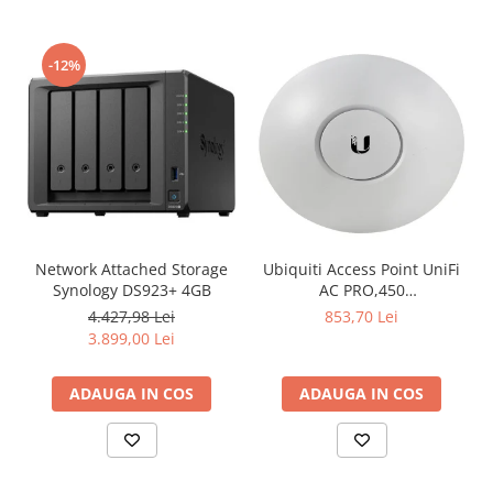
-12%
Network Attached Storage
Ubiquiti Access Point UniFi
Synology DS923+ 4GB
AC PRO,450
Mbps(2.4GHz),1300
4.427,98 Lei
853,70 Lei
Mbps(5GHz), Passive PoE,
3.899,00 Lei
48V 0.5A PoE Adapter
included,
ADAUGA IN COS
ADAUGA IN COS
802.3af/at,2x10/100/1000
RJ45 Port, Integrated 3 dBi
3x3 MIMO (2.4GHz and
5GHz),250+ Co