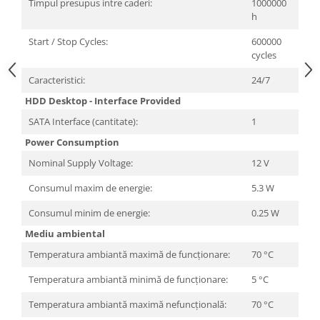
Timpul presupus intre caderi:
1000000
Televizoare & accesorii
h
Multiboard & Accessorii
Start / Stop Cycles:
600000
cycles
Multimedia
Caracteristici:
24/7
Foto & Video
HDD Desktop - Interface Provided
Cloud si Aplicatii SaaS
SATA Interface (cantitate):
1
Sisteme Videoconferinta
Power Consumption
Securitate Date
Nominal Supply Voltage:
12 V
Firewall
Consumul maxim de energie:
5.3 W
Antivirus
Consumul minim de energie:
0.25 W
Mediu ambiental
Temperatura ambiantă maximă de funcționare:
70 °C
Temperatura ambiantă minimă de funcționare:
5 °C
Temperatura ambiantă maximă nefuncțională:
70 °C