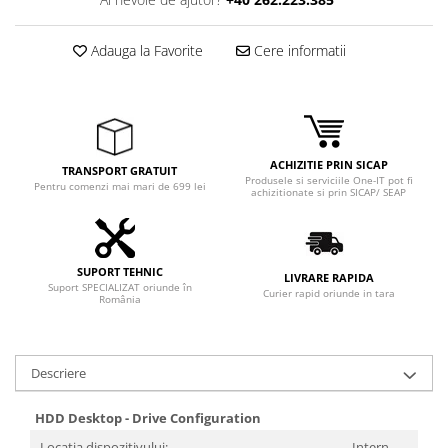
Adaptoare
Boxe
Adauga la Favorite
Cere informatii
Mouse
Casti
Mouse Pad
Tastaturi
ACHIZITIE PRIN SICAP
USB Hub
TRANSPORT GRATUIT
Produsele si serviciile One-IT pot fi
Pentru comenzi mai mari de 699 lei
achizitionate si prin SICAP/ SEAP
Componente PC
Placi de Baza
Placi Video
SUPORT TEHNIC
LIVRARE RAPIDA
Suport SPECIALIZAT oriunde în
Curier rapid oriunde in tara
România
CPU
Memorii
Descriere
SSD
Hard Disc-uri
HDD Desktop - Drive Configuration
Locația dispozitivului:
Intern