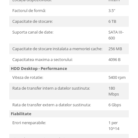
Carcase
Factorul de formă:
3.5"
Surse
Capacitate de stocare:
6 TB
Cooler
Suporta canal de date:
SATA III-
Servere & Componente
600
Componente Server
Capacitate de stocare instalata a memoriei cache:
256 MB
Servere
Capacitatea maxima a sectorului:
4096 B
HDD Desktop - Performance
Software
Viteza de rotatie:
5400 rpm
Retelistica & Supraveghere
Printing
Rata de transfer intern a datelor sustinuta:
180
Mbps
Multifunctionale
Rata de transfer extern a datelor sustinuta:
6 Gbps
Imprimante
Fiabilitate
Imprimante 3D
Erori nereparabile:
1 per
10^14
TV, Multimedia & Electronice