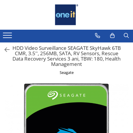
Toate Produsele
Laptop, Tablete & Telefoane
Laptop / Notebook
HDD Video Surveillance SEAGATE SkyHawk 6TB
CMR, 3.5'', 256MB, SATA, RV Sensors, Rescue
Notebook Consumer
Data Recovery Services 3 ani, TBW: 180, Health
Management
Accesorii Laptop
Seagate
Componente Laptop
Tablete & accesorii
Telefoane & accesorii
Smart Watch
Apple AirTag
Inele Smart