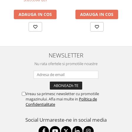
48V 0.5A PoE Adapter
included,
ADAUGA IN COS
ADAUGA IN COS
802.3af/at,2x10/100/1000
RJ45 Port, Integrated 3 dBi
3x3 MIMO (2.4GHz and
5GHz),250+ Co
NEWSLETTER
Nu rata ofertele si promotiile noastre
Vreau sa primesc newsletter cu promotiile
magazinului. Afla mai multe in
Politica de
Confidentialitate
Social
Urmareste-ne in social media