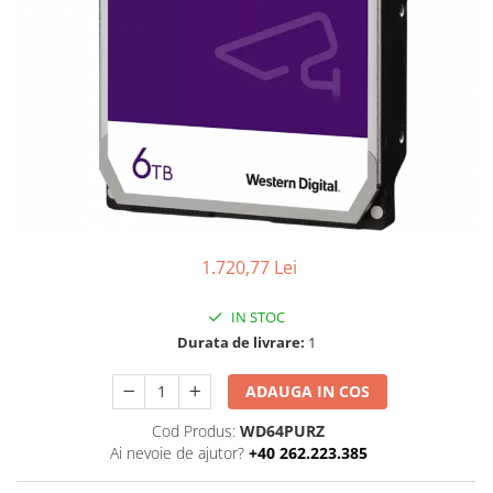
Boxe
Smartphone IPhone
Mouse
Casti
Mouse Pad
Tastaturi
USB Hub
1.720,77 Lei
IN STOC
Durata de livrare:
1
ADAUGA IN COS
Cod Produs:
WD64PURZ
Ai nevoie de ajutor?
+40 262.223.385