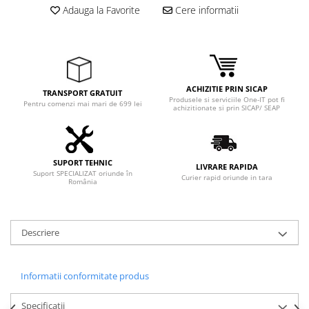
Adauga la Favorite
Cere informatii
ACHIZITIE PRIN SICAP
TRANSPORT GRATUIT
Produsele si serviciile One-IT pot fi
Pentru comenzi mai mari de 699 lei
achizitionate si prin SICAP/ SEAP
SUPORT TEHNIC
LIVRARE RAPIDA
Suport SPECIALIZAT oriunde în
Curier rapid oriunde in tara
România
Descriere
Informatii conformitate produs
Specificatii