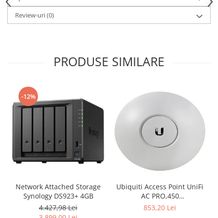
Review-uri
(0)
PRODUSE SIMILARE
-12%
Network Attached Storage
Ubiquiti Access Point UniFi
Synology DS923+ 4GB
AC PRO,450
Mbps(2.4GHz),1300
4.427,98 Lei
853,20 Lei
Mbps(5GHz), Passive PoE,
3.899,00 Lei