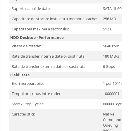
Suporta canal de date:
SATA III-600
Capacitate de stocare instalata a memoriei cache:
256 MB
Capacitatea maxima a sectorului:
512 B
HDD Desktop - Performance
Viteza de rotatie:
5640 rpm
Rata de transfer intern a datelor sustinuta:
180 MB/s
Rata de transfer extern a datelor sustinuta:
6 Gbps
Fiabilitate
Erori nereparabile:
1 per 10^14
Timpul presupus intre caderi:
1000000 h
Start / Stop Cycles:
600000 cycles
Caracteristici:
Native
Command
Queuing
(NCQ)