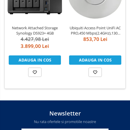
Network Attached Storage
Ubiquiti Access Point UniFi AC
Synology DS923+ 4GB
PRO,450 Mbps(2.4GHz),1300
4.427,98 Lei
Mbps(5GHz), Passive PoE, 48V
853,70 Lei
0.5A PoE Adapter included,
3.899,00 Lei
802.3af/at,2x10/100/1000 RJ45
Port, Integrated 3 dBi 3x3
MIMO (2.4GHz and
ADAUGA IN COS
ADAUGA IN COS
5GHz),250+ Co
Newsletter
Nu rata ofertele si promotiile noastre