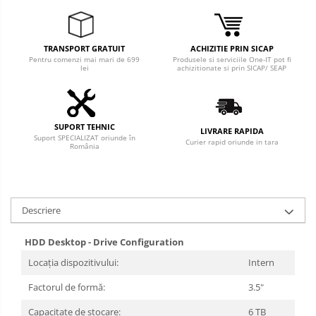
TRANSPORT GRATUIT
ACHIZITIE PRIN SICAP
Pentru comenzi mai mari de 699
Produsele si serviciile One-IT pot fi
lei
achizitionate si prin SICAP/ SEAP
SUPORT TEHNIC
LIVRARE RAPIDA
Suport SPECIALIZAT oriunde în
Curier rapid oriunde in tara
România
Descriere
HDD Desktop - Drive Configuration
Locația dispozitivului:
Intern
Factorul de formă:
3.5"
Capacitate de stocare:
6 TB