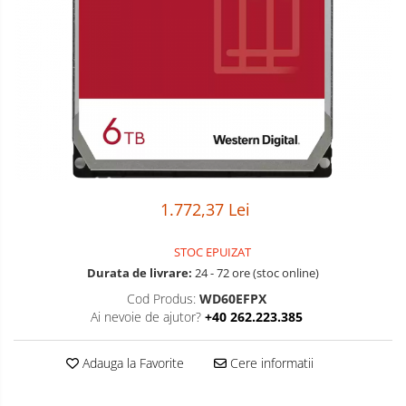
Boxe
Smartphone IPhone
Mouse
Casti
Mouse Pad
Tastaturi
USB Hub
1.772,37 Lei
STOC EPUIZAT
Durata de livrare:
24 - 72 ore (stoc online)
Cod Produs:
WD60EFPX
Ai nevoie de ajutor?
+40 262.223.385
Adauga la Favorite
Cere informatii