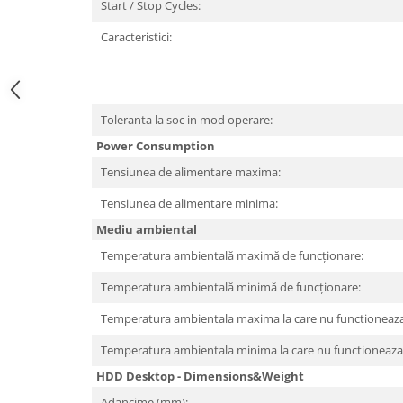
Start / Stop Cycles:
Hard Disc-uri
Caracteristici:
Carcase
Surse
Cooler
Toleranta la soc in mod operare:
Power Consumption
Servere & Componente
Tensiunea de alimentare maxima:
Componente Server
Tensiunea de alimentare minima:
Servere
Mediu ambiental
Software
Temperatura ambientală maximă de funcționare:
Retelistica & Supraveghere
Temperatura ambientală minimă de funcționare:
Printing
Temperatura ambientala maxima la care nu functioneaza
Multifunctionale
Temperatura ambientala minima la care nu functioneaza
Imprimante
HDD Desktop - Dimensions&Weight
Imprimante 3D
Adancime (mm):