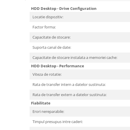
Periferice PC
HDD Desktop - Drive Configuration
Camere Web
Locatie dispozitiv:
Adaptoare
Boxe
Factor forma:
Mouse
Capacitate de stocare:
Casti
Suporta canal de date:
Mouse Pad
Tastaturi
Capacitate de stocare instalata a memoriei cache:
USB Hub
HDD Desktop - Performance
Componente PC
Viteza de rotatie:
Placi de Baza
Rata de transfer intern a datelor sustinuta:
Placi Video
Rata de transfer extern a datelor sustinuta:
Fiabilitate
CPU
Erori nereparabile:
Memorii
Timpul presupus intre caderi:
SSD