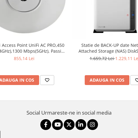
i Access Point UniFi AC PRO,450
Statie de BACK-UP date Ne
4GHz),1300 Mbps(5GHz), Passive
Attached Storage (NAS) DiskS
8V 0.5A PoE Adapter included,
DS218j 512 MB - Synolo
855,14 Lei
1.659,72 Lei
1.229,11 Le
af/at,2x10/100/1000 RJ45 Port,
ted 3 dBi 3x3 MIMO (2.4GHz and
5GHz),250+ Co
ADAUGA IN COS
ADAUGA IN COS
Social
Urmareste-ne in social media