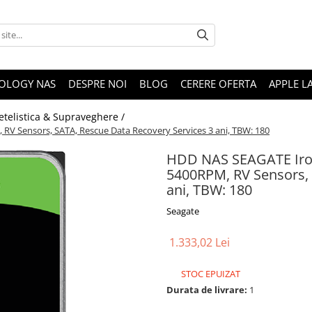
OLOGY NAS
DESPRE NOI
BLOG
CERERE OFERTA
APPLE L
etelistica & Supraveghere /
RV Sensors, SATA, Rescue Data Recovery Services 3 ani, TBW: 180
HDD NAS SEAGATE Iron
5400RPM, RV Sensors, 
ani, TBW: 180
Seagate
1.333,02 Lei
STOC EPUIZAT
Durata de livrare:
1