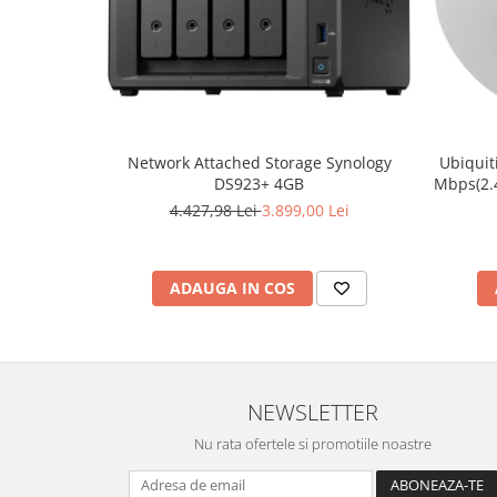
Network Attached Storage Synology
Ubiquit
DS923+ 4GB
Mbps(2.
PoE, 4
4.427,98 Lei
3.899,00 Lei
802.3
Integra
ADAUGA IN COS
NEWSLETTER
Nu rata ofertele si promotiile noastre