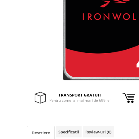
Inele Smart
Ochelari Smart
Smartphone IPhone
Sisteme PC & Periferice
Sisteme Desktop & Monitoare
PC NUC
Gaming PC & Console
Desk Gaming
Microfoane & Casti Gaming
TRANSPORT GRATUIT
Pentru comenzi mai mari de 699 lei
Mouse Gaming
Scaune Gaming
Tastaturi Gaming
Card Reader
Specificatii
Review-uri
(0)
Descriere