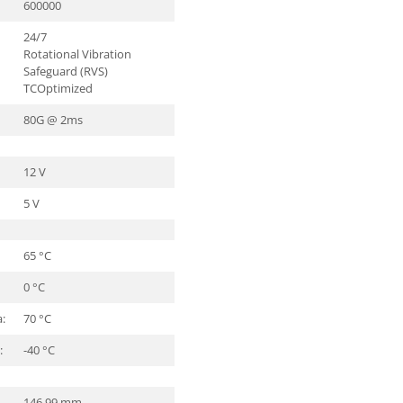
600000
24/7
Rotational Vibration
Safeguard (RVS)
TCOptimized
80G @ 2ms
12 V
5 V
65 °C
0 °C
:
70 °C
:
-40 °C
146.99 mm