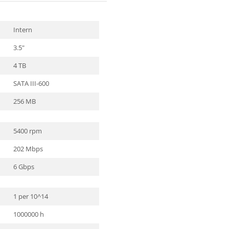
Intern
3.5"
4 TB
SATA III-600
256 MB
5400 rpm
202 Mbps
6 Gbps
1 per 10^14
1000000 h