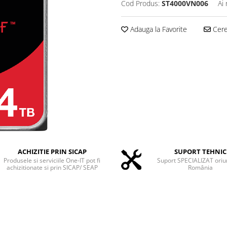
Cod Produs:
ST4000VN006
Ai
Adauga la Favorite
Cere 
ACHIZITIE PRIN SICAP
SUPORT TEHNIC
Produsele si serviciile One-IT pot fi
Suport SPECIALIZAT oriu
achizitionate si prin SICAP/ SEAP
România