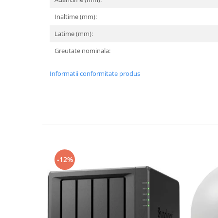
TV, Multimedia & Electronice
Inaltime (mm):
Televizoare & accesorii
Latime (mm):
Multiboard & Accessorii
Greutate nominala:
Multimedia
Informatii conformitate produs
Foto & Video
Cloud si Aplicatii SaaS
Sisteme Videoconferinta
Securitate Date
Firewall
-12%
Antivirus