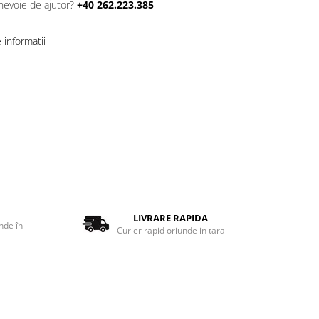
 nevoie de ajutor?
+40 262.223.385
informatii
LIVRARE RAPIDA
nde în
Curier rapid oriunde in tara