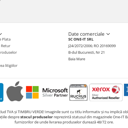
Date comerciale
 Plata
SC ONE-IT SRL
e Retur
J24/2072/2006; RO 20169099
Produselor
B-dul Bucuresti, Nr 21
Baia Mare
a litigiilor
nclud TVA și TIMBRU VERDE! Imaginile sunt cu titlu informativ și nu implică obli
ațiile despre
stocul produselor
reprezintă statusul din magazinele One-IT Ba
furnizorilor de unde livrarea produselor durează 48/72 ore.