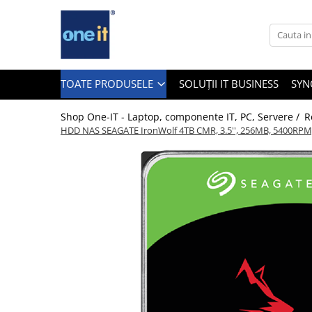
Toate Produsele
Laptop, Tablete & Telefoane
TOATE PRODUSELE
SOLUȚII IT BUSINESS
SYN
Shop One-IT - Laptop, componente IT, PC, Servere /
R
HDD NAS SEAGATE IronWolf 4TB CMR, 3.5'', 256MB, 5400RPM, 
Laptop / Notebook
Notebook Consumer
Accesorii Laptop
Componente Laptop
Tablete & accesorii
Telefoane & accesorii
Smart Watch
Apple AirTag