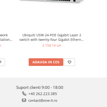
twork
Ubiquiti USW-24-POE Gigabit Layer 2
Ubiq
tation
switch with twenty-four Gigabit Ethernet
configurab
gy
ports including sixteen auto-sensing
switch wi
i
2.154,14 Lei
802.3at PoE+ ports, and two SFP ports
ADAUGA IN COS
AD
Suport clienti
9:00 - 18:00
+40 262.223.385
contact@one-it.ro