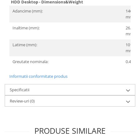
HDD Desktop - Dimensions&Weight
Adancime (mm):
146.99
mm
Inaltime (mm):
26.11
mm
Latime (mm):
101.85
mm
Greutate nominala:
0.415 k
Informatii conformitate produs
Specificatii
Review-uri
(0)
PRODUSE SIMILARE