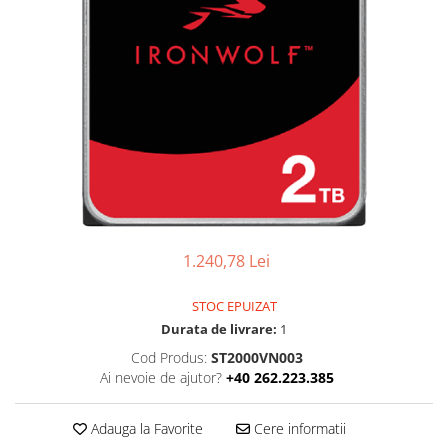
Ochelari Smart
Smartphone IPhone
Sisteme PC & Periferice
Sisteme Desktop & Monitoare
PC NUC
Gaming PC & Console
Desk Gaming
Microfoane & Casti Gaming
1.240,78 Lei
Mouse Gaming
Scaune Gaming
STOC EPUIZAT
Durata de livrare:
1
Tastaturi Gaming
Cod Produs:
ST2000VN003
Card Reader
Ai nevoie de ajutor?
+40 262.223.385
Periferice PC
Adauga la Favorite
Cere informatii
Camere Web