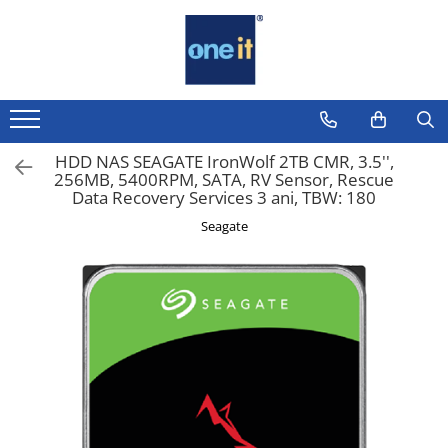
Toate Produsele
Laptop, Tablete & Telefoane
Laptop / Notebook
HDD NAS SEAGATE IronWolf 2TB CMR, 3.5'',
256MB, 5400RPM, SATA, RV Sensor, Rescue
Notebook Consumer
Data Recovery Services 3 ani, TBW: 180
Accesorii Laptop
Seagate
Componente Laptop
Tablete & accesorii
Telefoane & accesorii
Smart Watch
Apple AirTag
Inele Smart