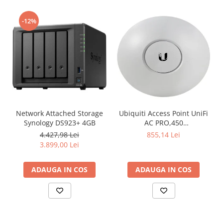
-12%
Network Attached Storage
Ubiquiti Access Point UniFi
Synology DS923+ 4GB
AC PRO,450
Mbps(2.4GHz),1300
4.427,98 Lei
855,14 Lei
Mbps(5GHz), Passive PoE,
3.899,00 Lei
48V 0.5A PoE Adapter
included,
ADAUGA IN COS
ADAUGA IN COS
802.3af/at,2x10/100/1000
RJ45 Port, Integrated 3 dBi
3x3 MIMO (2.4GHz and
5GHz),250+ Co