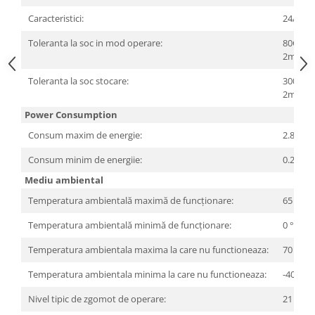
Televizoare & accesorii
Caracteristici:
24/7
Multiboard & Accessorii
Toleranta la soc in mod operare:
80G @
2ms
Multimedia
Toleranta la soc stocare:
300G @
Foto & Video
2ms
Cloud si Aplicatii SaaS
Power Consumption
Sisteme Videoconferinta
Consum maxim de energie:
2.8 W
Securitate Date
Consum minim de energiie:
0.25 W
Firewall
Mediu ambiental
Antivirus
Temperatura ambientală maximă de funcționare:
65 °C
Temperatura ambientală minimă de funcționare:
0 °C
Temperatura ambientala maxima la care nu functioneaza:
70 °C
Temperatura ambientala minima la care nu functioneaza:
-40 °C
Nivel tipic de zgomot de operare:
21 dB