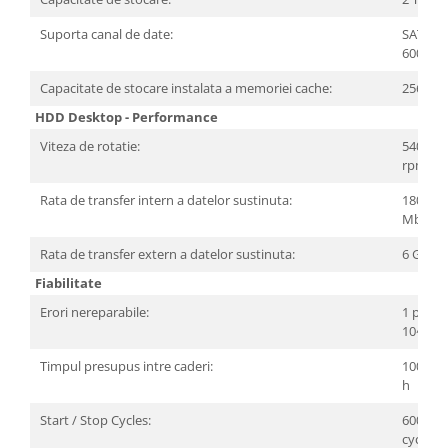
Carcase
Suporta canal de date:
SATA III
Surse
600
Cooler
Capacitate de stocare instalata a memoriei cache:
256 MB
Servere & Componente
HDD Desktop - Performance
Viteza de rotatie:
5400
Componente Server
rpm
Servere
Rata de transfer intern a datelor sustinuta:
180
Mbps
Software
Retelistica & Supraveghere
Rata de transfer extern a datelor sustinuta:
6 Gbps
Fiabilitate
Printing
Erori nereparabile:
1 per
Multifunctionale
10^14
Imprimante
Timpul presupus intre caderi:
100000
h
Imprimante 3D
Start / Stop Cycles:
600000
TV, Multimedia & Electronice
cycles