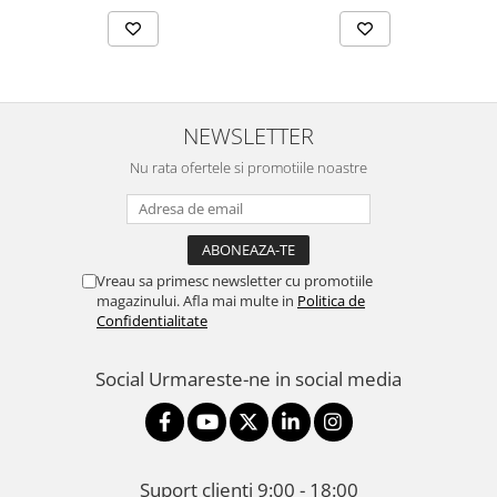
RJ45 Port, Integrated 3 dBi
3x3 MIMO (2.4GHz and
5GHz),250+ Co
NEWSLETTER
Nu rata ofertele si promotiile noastre
Vreau sa primesc newsletter cu promotiile
magazinului. Afla mai multe in
Politica de
Confidentialitate
Social
Urmareste-ne in social media
Suport clienti
9:00 - 18:00