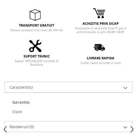
ACHIZITIE PRIN SICAP
TRANSPORT GRATUIT
Produsele si serviciile One-IT pot fi
Pentru comenzi mai mari de 699 lei
achizitionate si prin SICAP/ SEAP
SUPORT TEHNIC
LIVRARE RAPIDA
Suport SPECIALIZAT oriunde în
Curier rapid oriunde in tara
România
Caracteristici
Garantie:
0 luni
Review-uri
(0)