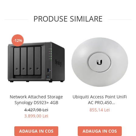
PRODUSE SIMILARE
-12%
Network Attached Storage
Ubiquiti Access Point UniFi
Synology DS923+ 4GB
AC PRO,450
Mbps(2.4GHz),1300
4.427,98 Lei
855,14 Lei
Mbps(5GHz), Passive PoE,
3.899,00 Lei
48V 0.5A PoE Adapter
included,
ADAUGA IN COS
ADAUGA IN COS
802.3af/at,2x10/100/1000