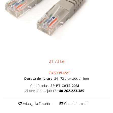
Boxe
Smartphone IPhone
Mouse
Casti
Mouse Pad
Tastaturi
USB Hub
21,73 Lei
STOC EPUIZAT
Durata de livrare:
24 - 72 ore (stoc online)
Cod Produs:
SP-PT-CAT5-20M
Ai nevoie de ajutor?
+40 262.223.385
Adauga la Favorite
Cere informatii