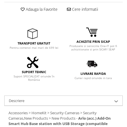
Adaptoare
Adauga la Favorite
Cere informatii
Boxe
Mouse
Casti
Mouse Pad
Tastaturi
ACHIZITIE PRIN SICAP
TRANSPORT GRATUIT
Produsele si serviciile One-IT pot fi
USB Hub
Pentru comenzi mai mari de 699 lei
achizitionate si prin SICAP/ SEAP
Componente PC
Placi de Baza
SUPORT TEHNIC
LIVRARE RAPIDA
Suport SPECIALIZAT oriunde în
Placi Video
Curier rapid oriunde in tara
România
CPU
Memorii
Descriere
SSD
Accessories > HomeKit > Security Cameras > Security
Hard Disc-uri
Cameras,New Products > New Products -
Arlo (acc.) Add-On
Smart Hub Base station with USB Storage (compatible