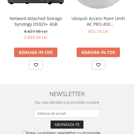
Televizoare & accesorii
Multiboard & Accessorii
Network Attached Storage
Ubiquiti Access Point UniFi
Synology DS923+ 4GB
AC PRO,450
Multimedia
Mbps(2.4GHz),1300
4.427,98 Lei
855,14 Lei
Mbps(5GHz), Passive PoE,
Foto & Video
3.899,00 Lei
48V 0.5A PoE Adapter
Cloud si Aplicatii SaaS
included,
ADAUGA IN COS
ADAUGA IN COS
802.3af/at,2x10/100/1000
Sisteme Videoconferinta
RJ45 Port, Integrated 3 dBi
3x3 MIMO (2.4GHz and
Securitate Date
5GHz),250+ Co
Firewall
Antivirus
NEWSLETTER
Nu rata ofertele si promotiile noastre
Vreau sa primesc newsletter cu promotiile