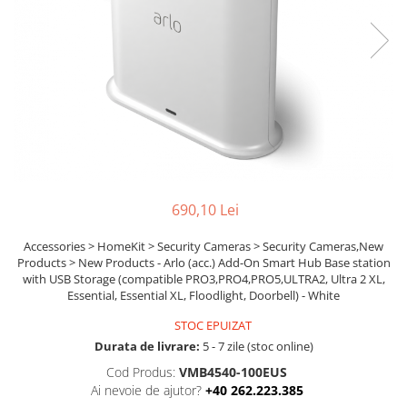
Ochelari Smart
Smartphone IPhone
Sisteme PC & Periferice
Sisteme Desktop & Monitoare
PC NUC
Gaming PC & Console
Desk Gaming
690,10 Lei
Microfoane & Casti Gaming
Accessories > HomeKit > Security Cameras > Security Cameras,New
Mouse Gaming
Products > New Products - Arlo (acc.) Add-On Smart Hub Base station
Scaune Gaming
with USB Storage (compatible PRO3,PRO4,PRO5,ULTRA2, Ultra 2 XL,
Essential, Essential XL, Floodlight, Doorbell) - White
Tastaturi Gaming
STOC EPUIZAT
Card Reader
Durata de livrare:
5 - 7 zile (stoc online)
Periferice PC
Cod Produs:
VMB4540-100EUS
Camere Web
Ai nevoie de ajutor?
+40 262.223.385