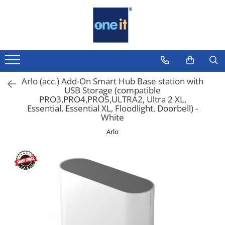
Toate Produsele
Laptop, Tablete & Telefoane
Laptop / Notebook
Arlo (acc.) Add-On Smart Hub Base station with
USB Storage (compatible
Notebook Consumer
PRO3,PRO4,PRO5,ULTRA2, Ultra 2 XL,
Essential, Essential XL, Floodlight, Doorbell) -
Accesorii Laptop
White
Componente Laptop
Arlo
Tablete & accesorii
Telefoane & accesorii
Smart Watch
Apple AirTag
Inele Smart