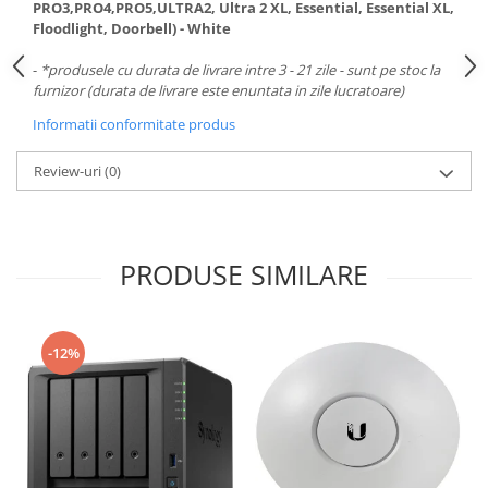
Carcase
PRO3,PRO4,PRO5,ULTRA2, Ultra 2 XL, Essential, Essential XL,
Floodlight, Doorbell) - White
Surse
-
*produsele cu durata de livrare intre 3 - 21 zile - sunt pe stoc la
Cooler
furnizor (durata de livrare este enuntata in zile lucratoare)
Informatii conformitate produs
Servere & Componente
Componente Server
Review-uri
(0)
Servere
Software
PRODUSE SIMILARE
Retelistica & Supraveghere
Printing
Multifunctionale
-12%
Imprimante
Imprimante 3D
TV, Multimedia & Electronice