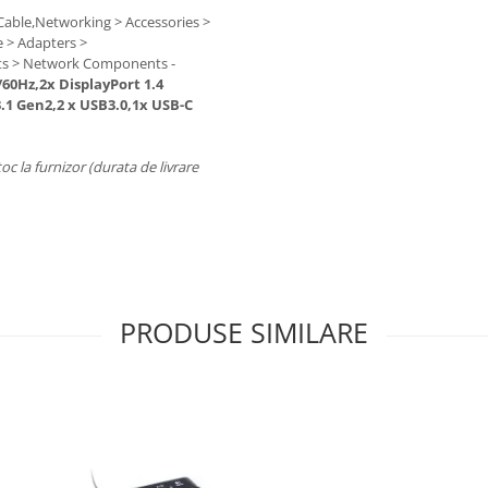
Cable,Networking > Accessories >
 > Adapters >
ts > Network Components -
60Hz,2x DisplayPort 1.4
.1 Gen2,2 x USB3.0,1x USB-C
toc la furnizor (durata de livrare
PRODUSE SIMILARE