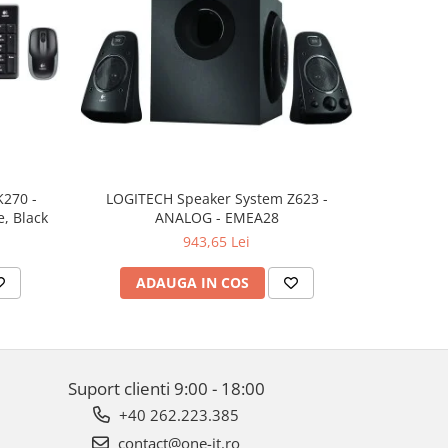
K270 -
LOGITECH Speaker System Z623 -
LOGITECH 
, Black
ANALOG - EMEA28
943,65 Lei
ADAUGA IN COS
AD
Suport clienti
9:00 - 18:00
+40 262.223.385
contact@one-it.ro