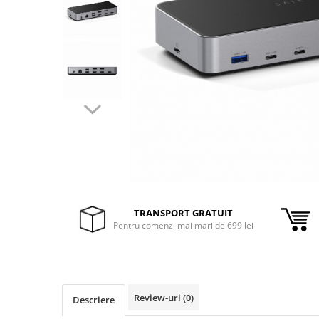
Inele Smart
Ochelari Smart
Smartphone IPhone
Sisteme PC & Periferice
Sisteme Desktop & Monitoare
PC NUC
Gaming PC & Console
Desk Gaming
TRANSPORT GRATUIT
Microfoane & Casti Gaming
Pentru comenzi mai mari de 699 lei
Mouse Gaming
Scaune Gaming
Tastaturi Gaming
Card Reader
Review-uri
(0)
Descriere