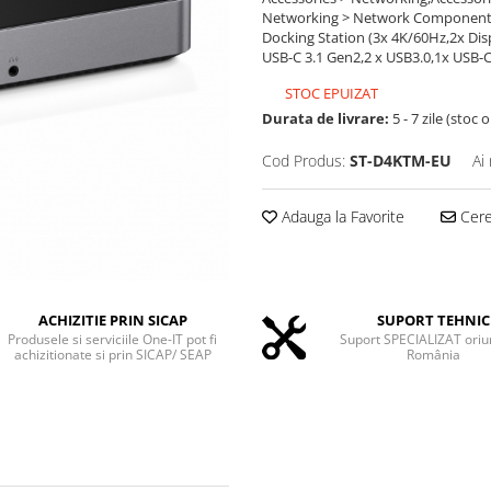
Networking > Network Components
Docking Station (3x 4K/60Hz,2x Dis
USB-C 3.1 Gen2,2 x USB3.0,1x USB-C 
STOC EPUIZAT
Durata de livrare:
5 - 7 zile (stoc 
Cod Produs:
ST-D4KTM-EU
Ai
Adauga la Favorite
Cere 
ACHIZITIE PRIN SICAP
SUPORT TEHNIC
Produsele si serviciile One-IT pot fi
Suport SPECIALIZAT oriu
achizitionate si prin SICAP/ SEAP
România