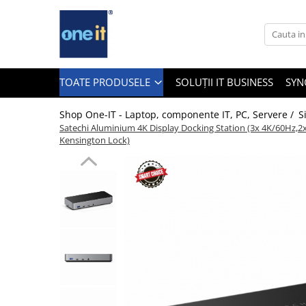
Toate Produsele
Laptop, Tablete & Telefoane
TOATE PRODUSELE
SOLUȚII IT BUSINESS
SYN
Shop One-IT - Laptop, componente IT, PC, Servere /
S
Satechi Aluminium 4K Display Docking Station (3x 4K/60Hz,2x
Laptop / Notebook
Kensington Lock)
Notebook Consumer
Accesorii Laptop
Componente Laptop
Tablete & accesorii
Telefoane & accesorii
Smart Watch
Apple AirTag