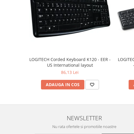
Hard Disc-uri
Carcase
Surse
Cooler
Servere & Componente
Componente Server
LOGITECH Corded Keyboard K120 - EER -
LOGITEC
US International layout
Servere
86,13 Lei
Software
ADAUGA IN COS
Retelistica & Supraveghere
Printing
Multifunctionale
NEWSLETTER
Imprimante
Nu rata ofertele si promotiile noastre
Imprimante 3D