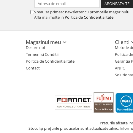
TV, Multimedia & Electronice
Vreau sa primesc newsletter cu promotiile magazinului.
Afla mai multe in
Politica de Confidentialitate
Televizoare & accesorii
Multiboard & Accessorii
Multimedia
Magazinul meu
Clienti
Despre noi
Metode de
Foto & Video
Termeni si Conditii
Politica d
Cloud si Aplicatii SaaS
Politica de Confidentialitate
Garantia 
Contact
ANPC
Sisteme Videoconferinta
Solutionare
Securitate Date
Firewall
Antivirus
Prețurile afișate i
Stocul și prețurile produselor sunt actualizate zilnic. Inform