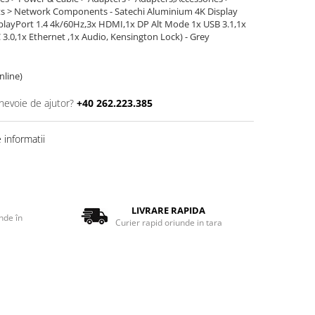
 > Network Components - Satechi Aluminium 4K Display
playPort 1.4 4k/60Hz,3x HDMI,1x DP Alt Mode 1x USB 3.1,1x
3.0,1x Ethernet ,1x Audio, Kensington Lock) - Grey
online)
 nevoie de ajutor?
+40 262.223.385
informatii
LIVRARE RAPIDA
nde în
Curier rapid oriunde in tara