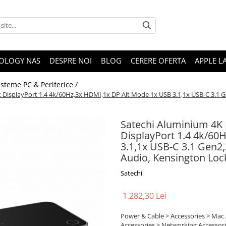
OLOGY NAS
DESPRE NOI
BLOG
CERERE OFERTA
APPLE L
isteme PC & Periferice /
 DisplayPort 1.4 4k/60Hz,3x HDMI,1x DP Alt Mode 1x USB 3.1,1x USB-C 3.1 Ge
Satechi Aluminium 4K 
DisplayPort 1.4 4k/60
3.1,1x USB-C 3.1 Gen2,
Audio, Kensington Loc
Satechi
1.282,30 Lei
Power & Cable > Accessories > Mac
Accessories > Networking,Accessori