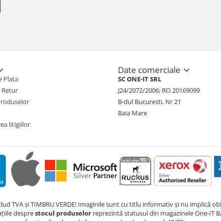
Date comerciale
 Plata
SC ONE-IT SRL
e Retur
J24/2072/2006; RO 20169099
Produselor
B-dul Bucuresti, Nr 21
Baia Mare
a litigiilor
nclud TVA și TIMBRU VERDE! Imaginile sunt cu titlu informativ și nu implică obli
ațiile despre
stocul produselor
reprezintă statusul din magazinele One-IT Ba