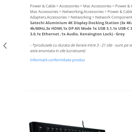
Periferice PC
Power & Cable > Accessories > Mac Accessories > Power & 
Camere Web
Mac Accessories > Networking,Accessories > Power & Cable
Adapters,Accessories > Networking > Network Componen
Adaptoare
Satechi Aluminium 4K Display Docking Station (3x 4K/
Boxe
4k/60Hz,3x HDMI,1x DP Alt Mode 1x USB 3.1,1x USB-C 3
Mouse
3.0,1x Ethernet ,1x Audio, Kensington Lock) - Grey
Casti
-
*produsele cu durata de livrare intre 3 - 21 zile - sunt pe s
Mouse Pad
este enuntata in zile lucratoare)
Tastaturi
Informatii conformitate produs
USB Hub
Componente PC
Placi de Baza
Placi Video
CPU
Memorii
SSD