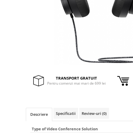
Inele Smart
Ochelari Smart
Smartphone IPhone
Sisteme PC & Periferice
Sisteme Desktop & Monitoare
PC NUC
Gaming PC & Console
TRANSPORT GRATUIT
Desk Gaming
Pentru comenzi mai mari de 699 lei
Microfoane & Casti Gaming
Mouse Gaming
Scaune Gaming
Tastaturi Gaming
Specificatii
Review-uri
(0)
Descriere
Card Reader
Type of Video Conference Solution