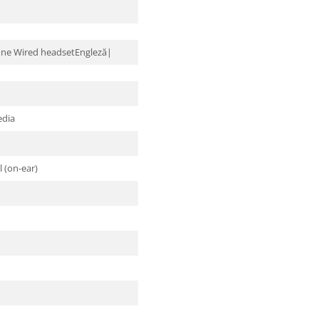
ne Wired headsetEngleză|
edia
 (on-ear)
d