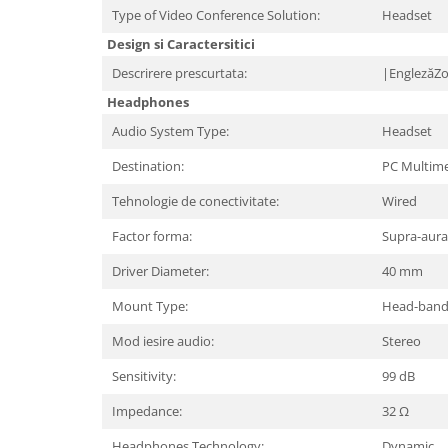
Periferice PC
Type of Video Conference Solution:
Headset
Camere Web
Design si Caractersitici
Adaptoare
Descrirere prescurtata:
|EnglezăZo
Boxe
Headphones
Mouse
Audio System Type:
Headset
Casti
Destination:
PC Multim
Mouse Pad
Tastaturi
Tehnologie de conectivitate:
Wired
USB Hub
Factor forma:
Supra-aural
Componente PC
Driver Diameter:
40 mm
Placi de Baza
Mount Type:
Head-ban
Placi Video
Mod iesire audio:
Stereo
CPU
Sensitivity:
99 dB
Memorii
Impedance:
32 Ω
SSD
Headphones Technology:
Dynamic