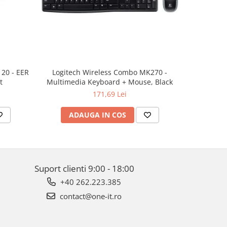
20 - EER
Logitech Wireless Combo MK270 -
LOGITE
t
Multimedia Keyboard + Mouse, Black
171,69 Lei
ADAUGA IN COS
AD
Suport clienti
9:00 - 18:00
+40 262.223.385
contact@one-it.ro