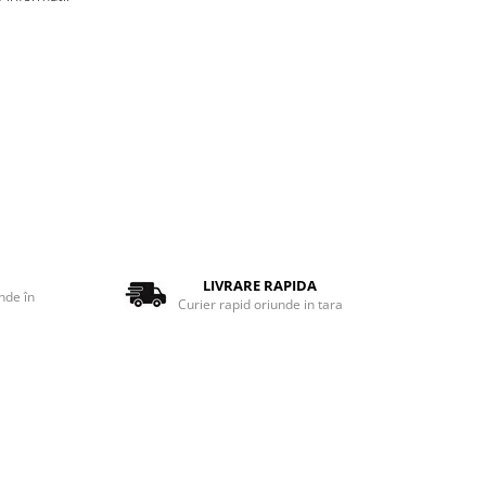
LIVRARE RAPIDA
nde în
Curier rapid oriunde in tara