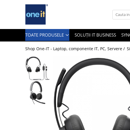
Toate Produsele
Laptop, Tablete & Telefoane
TOATE PRODUSELE
SOLUȚII IT BUSINESS
SYN
Shop One-IT - Laptop, componente IT, PC, Servere /
S
Laptop / Notebook
Notebook Consumer
Accesorii Laptop
Componente Laptop
Tablete & accesorii
Telefoane & accesorii
Smart Watch
Apple AirTag