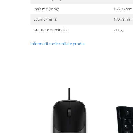
Inaltime (mm):
165.93 mm
TV, Multimedia & Electronice
Televizoare & accesorii
Latime (mm):
179.73 mm
Multiboard & Accessorii
Greutate nominala:
211 g
Multimedia
Informatii conformitate produs
Foto & Video
Cloud si Aplicatii SaaS
Sisteme Videoconferinta
Securitate Date
Firewall
Antivirus