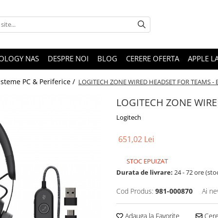
OLOGY NAS
DESPRE NOI
BLOG
CERERE OFERTA
APPLE L
isteme PC & Periferice /
LOGITECH ZONE WIRED HEADSET FOR TEAMS -
LOGITECH ZONE WIRE
Logitech
651,02 Lei
STOC EPUIZAT
Durata de livrare:
24 - 72 ore (sto
Cod Produs:
981-000870
Ai ne
Adauga la Favorite
Cere 