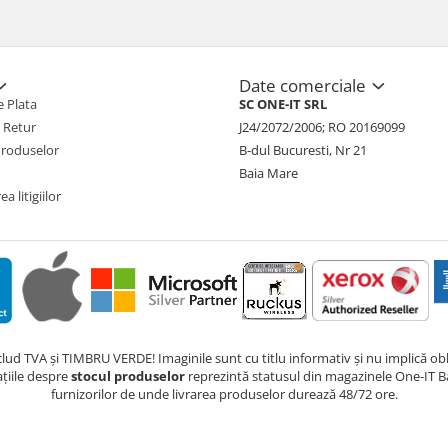
Date comerciale
 Plata
SC ONE-IT SRL
e Retur
J24/2072/2006; RO 20169099
Produselor
B-dul Bucuresti, Nr 21
Baia Mare
a litigiilor
nclud TVA și TIMBRU VERDE! Imaginile sunt cu titlu informativ și nu implică obli
ațiile despre
stocul produselor
reprezintă statusul din magazinele One-IT Ba
furnizorilor de unde livrarea produselor durează 48/72 ore.