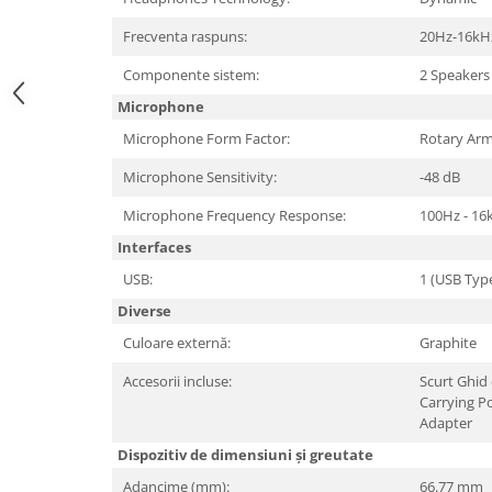
Hard Disc-uri
Frecventa raspuns:
20Hz-16kH
Carcase
Componente sistem:
2 Speakers
Surse
Microphone
Microphone Form Factor:
Rotary Ar
Cooler
Microphone Sensitivity:
-48 dB
Servere & Componente
Microphone Frequency Response:
100Hz - 16
Componente Server
Interfaces
Servere
USB:
1 (USB Typ
Software
Diverse
Retelistica & Supraveghere
Culoare externă:
Graphite
Printing
Accesorii incluse:
Scurt Ghid 
Carrying P
Multifunctionale
Adapter
Imprimante
Dispozitiv de dimensiuni și greutate
Imprimante 3D
Adancime (mm):
66.77 mm