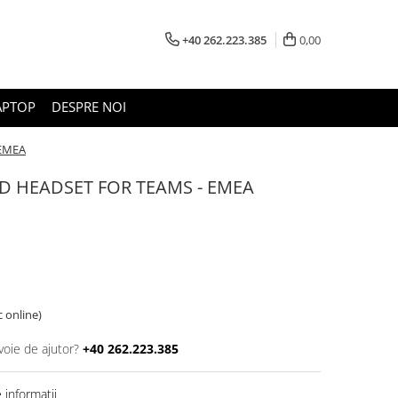
+40 262.223.385
0,00
APTOP
DESPRE NOI
 EMEA
D HEADSET FOR TEAMS - EMEA
c online)
voie de ajutor?
+40 262.223.385
informatii